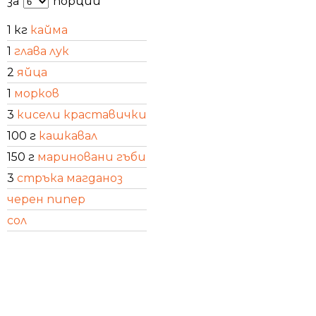
за
порции
1 кг
кайма
1
глава лук
2
яйца
1
морков
3
кисели краставички
100 г
кашкавал
150 г
мариновани гъби
3
стръка магданоз
черен пипер
сол