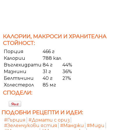
КАЛОРИИ, МАКРОСИ И ХРАНИТЕЛНА
СТОЙНОСТ:
Порция
466 г
Калории
788 кал
Въглехидрати
84 г
44%
Мазнини
31 г
36%
Белтъчини
40 г
21%
Холестерол
85 мг
СПОДЕЛИ:
ПОДОБНИ РЕЦЕПТИ И ИДЕИ:
#Гърция
#Домати с ориз
#Зеленчукови ястия
#Манджи
#Миди