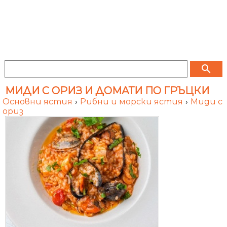
search
МИДИ С ОРИЗ И ДОМАТИ ПО ГРЪЦКИ
Основни ястия
›
Рибни и морски ястия
›
Миди с
ориз