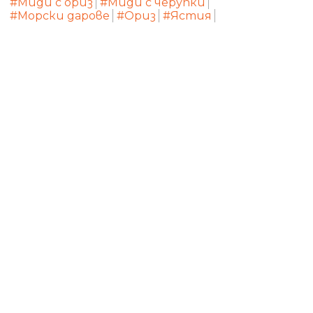
#Миди с ориз
#Миди с черупки
#Морски дарове
#Ориз
#Ястия