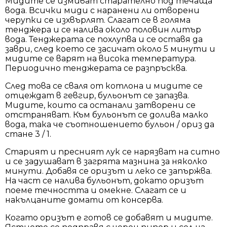
Мидите се измиват старателно под течаща
вода. Всички миди с наранени ли отворени
черупки се изхвърлят. Слагат се в голяма
тенджера и се налива около половин литър
вода. Тенджерата се похлупва и се оставя да
заври, след което се засичат около 5 минути и
мидите се варят на висока температура.
Периодично тенджерата се разпръсква.
След това се сваля от котлона и мидите се
отцеждат в гевгир, бульонът се запазва.
Мидите, които са останали затворени се
отстраняват. Към бульонът се долива малко
вода, така че съотношението бульон / ориз да
стане 3 / 1.
Старият и пресният лук се нарязват на ситно
и се задушават в загрята мазнина за няколко
минути. Добавя се оризът и леко се запържва.
На част се налива бульонът, докато оризът
поеме течността и омекне. Слагат се и
накълцаните домати от консерва.
Когато оризът е готов се добавят и мидите.