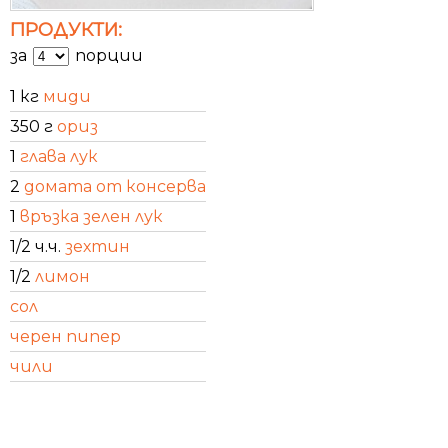
ПРОДУКТИ:
за
порции
1 кг
миди
350 г
ориз
1
глава лук
2
домата от консерва
1
връзка зелен лук
1/2 ч.ч.
зехтин
1/2
лимон
сол
черен пипер
чили