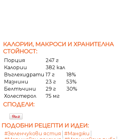
КАЛОРИИ, МАКРОСИ И ХРАНИТЕЛНА
СТОЙНОСТ:
Порция
247 г
Калории
382 кал
Въглехидрати
17 г
18%
Мазнини
23 г
53%
Белтъчини
29 г
30%
Холестерол
75 мг
СПОДЕЛИ:
ПОДОБНИ РЕЦЕПТИ И ИДЕИ:
#Зеленчукови ястия
#Манджи