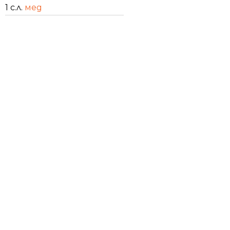
1 с.л.
мед