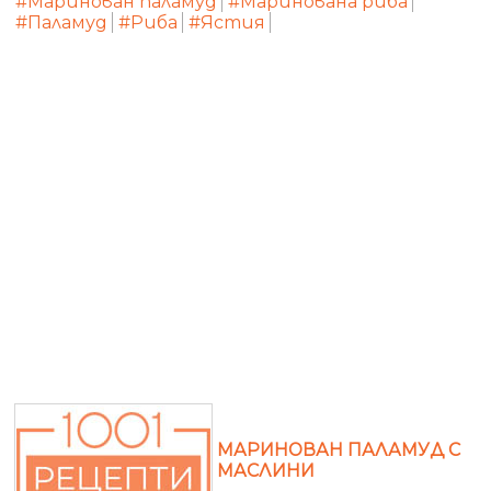
#Маринован паламуд
#Маринована риба
#Паламуд
#Риба
#Ястия
МАРИНОВАН ПАЛАМУД С
МАСЛИНИ