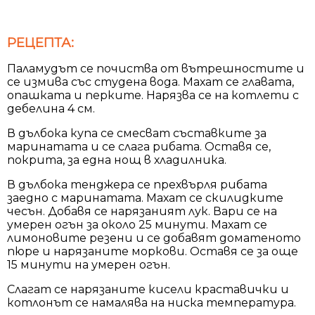
РЕЦЕПТА:
Паламудът се почиства от вътрешностите и
се измива със студена вода. Махат се главата,
опашката и перките. Нарязва се на котлети с
дебелина 4 см.
В дълбока купа се смесват съставките за
маринатата и се слага рибата. Оставя се,
покрита, за една нощ в хладилника.
В дълбока тенджера се прехвърля рибата
заедно с маринатата. Махат се скилидките
чесън. Добавя се нарязаният лук. Вари се на
умерен огън за около 25 минути. Махат се
лимоновите резени и се добавят доматеното
пюре и нарязаните моркови. Оставя се за още
15 минути на умерен огън.
Слагат се нарязаните кисели краставички и
котлонът се намалява на ниска температура.