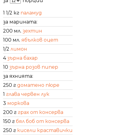
за
порции
1 1/2 кг
паламуд
за марината:
200 мл.
зехтин
100 мл.
ябълков оцет
1/2
лимон
4
зърна бахар
10
зърна розов пипер
за яхнията:
250 г
доматено пюре
1
глава червен лук
3
моркова
200 г
грах от консерва
150 г
бял боб от консерва
250 г
кисели краставички