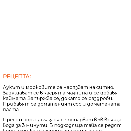
РЕЦЕПТА:
Лукът и морковите се нарязват на ситно.
Задушават се в загрята мазнина и се добавя
каймата. Запържва се, докато се раздроби.
Прибавят се доматеният сос и доматената
паста.
Пресни кори за лазаня се попарват във вряща
вода за 3 минути. В подходяща тава се редят
кори, плънка и настърган пармезан до