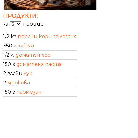
ПРОДУКТИ:
за
порции
1/2 кг
пресни кори за лазаня
350 г
кайма
1/2 л.
доматен сос
150 г
доматена паста
2 глави
лук
2
моркова
150 г
пармезан