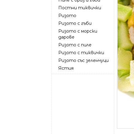
Постни тиквички
Ризото
Ризото с гъби
Ризото с морски
дарове
Ризото с пиле
Ризото с тиквички
Ризото със зеленчуци
Ястия