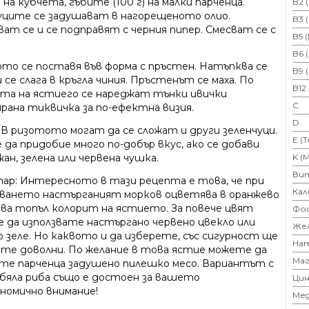
 на кубчета, гъбите (100 г) на малки парченца.
B2 
уците се задушават в нагорещеното олио.
B3 
ват се и се подправят с черния пипер. Смесват се с
B5 
B6 
то се поставя във форма с пръстен. Натъпква се
B9 
 се слага в кръгла чиния. Пръстенът се маха. По
B12
та на ястиего се нареджат тънки ивички
C
рана тиквичка за по-ефектна визия.
D
 В ризотото могат да се сложат и други зеленчуци.
E (
 да придобие много по-добър вкус, ако се добави
K (
ан, зелена или червена чушка.
Ви
ар: Интересното в тази рецепта е това, че при
Кал
ването настърганият морков оцветява в оранжево
ава топъл колорит на ястието. За повече цвят
Фо
 да използвате настъргано червено цвекло или
Же
о зеле. Но каквото и да изберете, със сигурност ще
На
те доволни. По желание в това ястие можете да
Маг
те парченца задушено пилешко месо. Вариантът с
 бяла риба също е достоен за вашето
Цин
номично внимание!
Ме