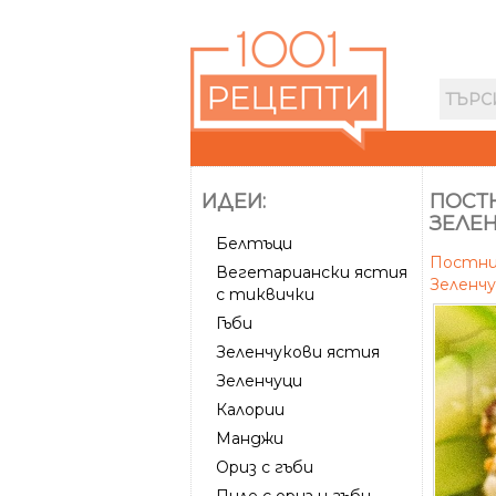
ИДЕИ:
ПОСТН
ЗЕЛЕН
Белтъци
Постни
Вегетариански ястия
Зеленч
с тиквички
Гъби
Зеленчукови ястия
Зеленчуци
Калории
Манджи
Ориз с гъби
Пиле с ориз и гъби