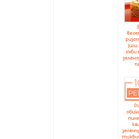
веге
ризот
(или
гъби 
зеленч
п
Р
обикн
пиле
ка
зеленч
тиквич