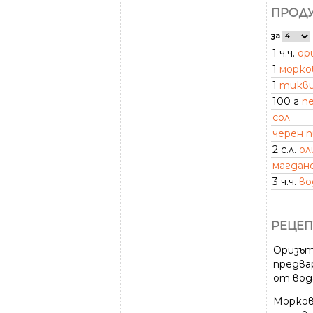
ПРОДУ
за
1 ч.ч.
ор
1
морко
1
тикви
100 г
п
сол
черен 
2 с.л.
ол
магдан
3 ч.ч.
во
РЕЦЕП
Оризът 
предва
от вод
Морков