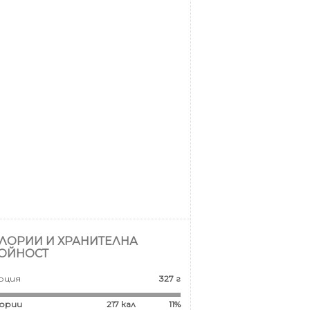
ЛОРИИ И ХРАНИТЕЛНА
ОЙНОСТ
рция
327 г
ории
217
кал
11%