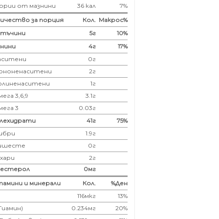
ории от мазнини
36 кал
7%
ичество за порция
Кол.
Макрос%
лтъчини
5
г
10%
нини
4
г
17%
аситени
0
г
ононенаситени
2г
олиненаситени
1г
ега 3,6,9
3.1г
мега 3
0.03г
глехидрати
41
г
75%
ибри
1.9
г
ишесте
0г
ахари
2г
лестерол
0
мг
амини и минерали
Кол.
%Ден
116мкг
13%
(Тиамин)
0.234мг
20%