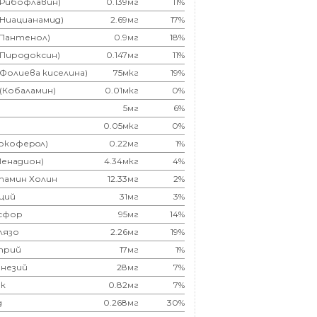
(Рибофлавин)
0.139мг
11%
(Ниацианамид)
2.69мг
17%
(Пантенол)
0.9мг
18%
(Пиродоксин)
0.147мг
11%
(Фолиева киселина)
75мкг
19%
 (Кобаламин)
0.01мкг
0%
5мг
6%
0.05мкг
0%
Токоферoл)
0.22мг
1%
Менадион)
4.34мкг
4%
тамин Холин
12.33мг
2%
ций
31мг
3%
сфор
95мг
14%
лязо
2.26мг
19%
трий
17мг
1%
незий
28мг
7%
к
0.82мг
7%
д
0.268мг
30%