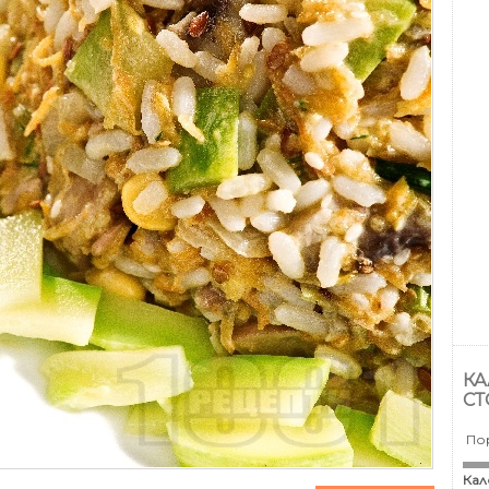
КА
СТ
По
Кал