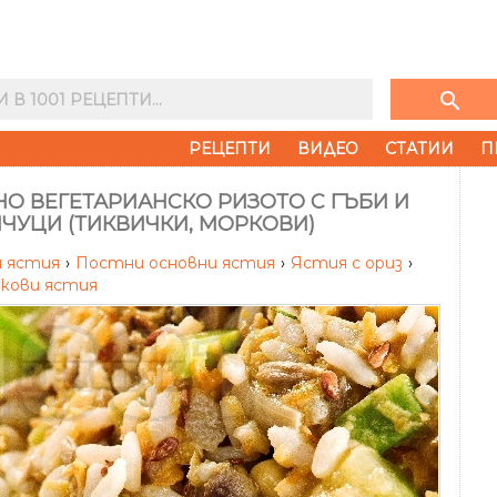
search
РЕЦЕПТИ
ВИДЕО
СТАТИИ
П
О ВЕГЕТАРИАНСКО РИЗОТО С ГЪБИ И
ЧУЦИ (ТИКВИЧКИ, МОРКОВИ)
 ястия
›
Постни основни ястия
›
Ястия с ориз
›
укови ястия