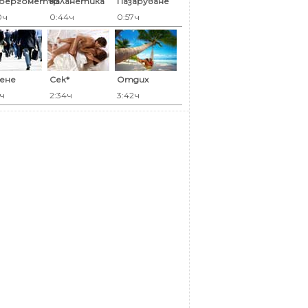
оергометър
Каланетика
Пазаруване
0ч
0:44ч
0:57ч
ене
Сек*
Отдих
7ч
2:34ч
3:42ч