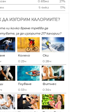
ган
0.615мг
27%
ен
9.4мкг
17%
К ДА ИЗГОРИМ КАЛОРИИТЕ?
те ли колко време трябва да
тувате, за да изгорите 217 калoрии?
ане
Колело
Ски
ч
0:25ч
0:28ч
ци
Плуване
Фитнес
3ч
0:33ч
0:36ч