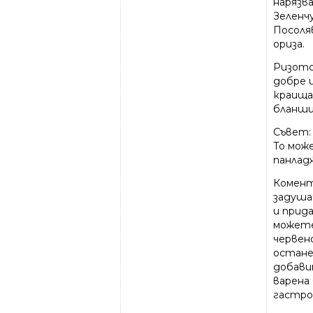
нарязва
Зеленч
Посоля
ориза.
Ризото
добре и
краища
бланши
Съвет:
То може
панладж
Комент
задуша
и прид
можете
червен
остане
добави
варена
гастро