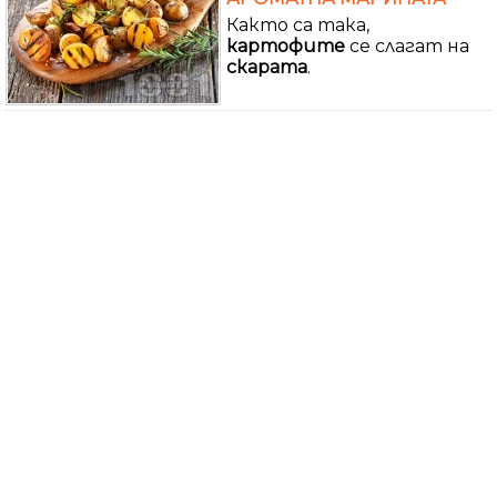
Както са така,
картофите
се слагат на
скарата
.