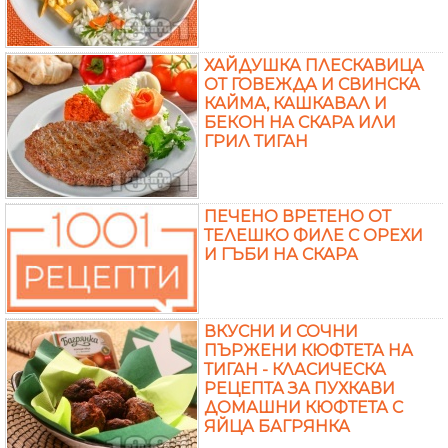
ХАЙДУШКА ПЛЕСКАВИЦА
ОТ ГОВЕЖДА И СВИНСКА
КАЙМА, КАШКАВАЛ И
БЕКОН НА СКАРА ИЛИ
ГРИЛ ТИГАН
ПЕЧЕНО ВРЕТЕНО ОТ
ТЕЛЕШКО ФИЛЕ С ОРЕХИ
И ГЪБИ НА СКАРА
ВКУСНИ И СОЧНИ
ПЪРЖЕНИ КЮФТЕТА НА
ТИГАН - КЛАСИЧЕСКА
РЕЦЕПТА ЗА ПУХКАВИ
ДОМАШНИ КЮФТЕТА С
ЯЙЦА БАГРЯНКА