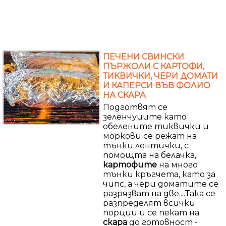
ПЕЧЕНИ СВИНСКИ
ПЪРЖОЛИ С КАРТОФИ,
ТИКВИЧКИ, ЧЕРИ ДОМАТИ
И КАПЕРСИ ВЪВ ФОЛИО
НА СКАРА
Подготвят се
зеленчуците като
обелените тиквички и
моркови се режат на
тънки лентички, с
помощта на белачка,
картофите
на много
тънки кръгчета, като за
чипс, а чери доматите се
разрязват на две....Така се
разпределят всички
порции и се пекат на
скара
до готовност -