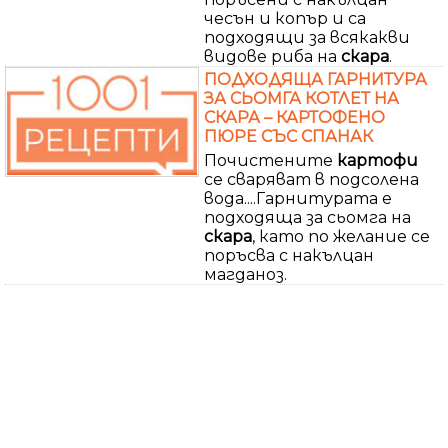
чесън и копър и са
подходящи за всякакви
видове риба на
скара
.
ПОДХОДЯЩА ГАРНИТУРА
ЗА СЬОМГА КОТЛЕТ НА
СКАРА – КАРТОФЕНО
ПЮРЕ СЪС СПАНАК
Почистените
картофи
се сваряват в подсолена
вода....Гарнитурата е
подходяща за сьомга на
скара
, като по желание се
поръсва с накълцан
магданоз.