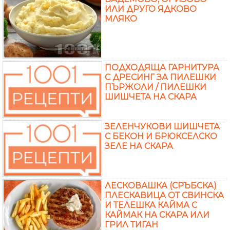
ИЛИ ДРУГО ЯДКОВО
МЛЯКО
ПОДХОДЯЩА ГАРНИТУРА
С ДРЕСИНГ ЗА ПИЛЕШКИ
ПЪРЖОЛИ / ПИЛЕШКИ
ШИШЧЕТА НА СКАРА
ЗЕЛЕНЧУКОВИ ШИШЧЕТА
С БЕКОН И БРЮКСЕЛСКО
ЗЕЛЕ НА СКАРА
ЛЕСКОВАШКА (СРЪБСКА)
ПЛЕСКАВИЦА ОТ СВИНСКА
И ТЕЛЕШКА КАЙМА С
КАЙМАК НА СКАРА ИЛИ
ГРИЛ ТИГАН