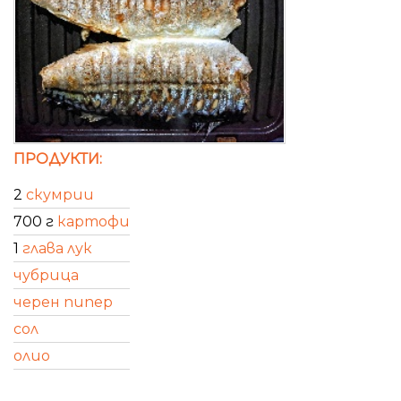
ПРОДУКТИ:
2
скумрии
700 г
картофи
1
глава лук
чубрица
черен пипер
сол
олио