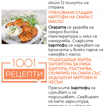
около 12 минути на
страна.
ГРИЛОВАНИ СЛАДКИ
КАРТОФИ НА СКАРА С
МАСЛО
Скарата
се загрява на
средно висока
температура и леко се
намазнява....Сладките
картофи
се нарязват на
кръгчета и всяко парче се
намазва с масло.
ПОДХОДЯЩА БЪРЗА
ГАРНИТУРА ЗА РИБА
(ЦИПУРА, ПЪСТЪРВА,
СКУМРИЯ) НА СКАРА СЪС
ЗАДУШЕНИ КАРТОФИ И
ЧЕСЪН
Пресните
картофи
се
измиват и се
подсушават....Сервират
се като гарнитура,
поръсени с накълцан