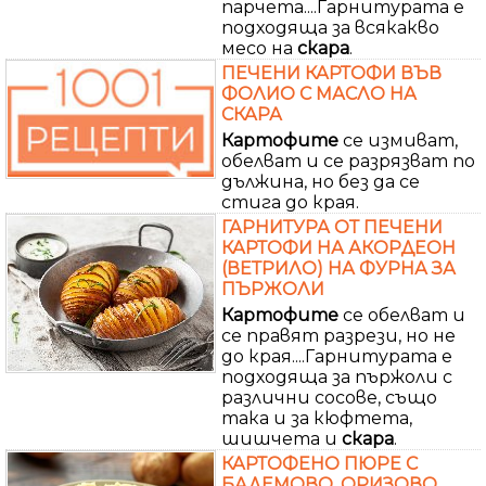
парчета....Гарнитурата е
подходяща за всякакво
месо на
скара
.
ПЕЧЕНИ КАРТОФИ ВЪВ
ФОЛИО С МАСЛО НА
СКАРА
Картофите
се измиват,
обелват и се разрязват по
дължина, но без да се
стига до края.
ГАРНИТУРА ОТ ПЕЧЕНИ
КАРТОФИ НА АКОРДЕОН
(ВЕТРИЛО) НА ФУРНА ЗА
ПЪРЖОЛИ
Картофите
се обелват и
се правят разрези, но не
до края....Гарнитурата е
подходяща за пържоли с
различни сосове, също
така и за кюфтета,
шишчета и
скара
.
КАРТОФЕНО ПЮРЕ С
БАДЕМОВО, ОРИЗОВО