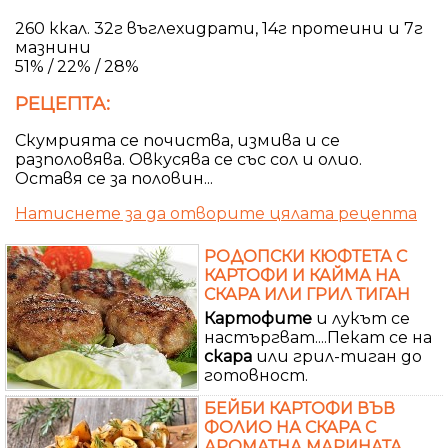
260 ккал. 32г въглехидрати, 14г протеини и 7г
мазнини
51% / 22% / 28%
РЕЦЕПТА:
Скумрията се почиства, измива и се
разполовява. Овкусява се със сол и олио.
Оставя се за половин...
Натиснете за да отворите цялата рецепта
РОДОПСКИ КЮФТЕТА С
КАРТОФИ И КАЙМА НА
СКАРА ИЛИ ГРИЛ ТИГАН
Картофите
и лукът се
настъргват....Пекат се на
скара
или грил-тиган до
готовност.
БЕЙБИ КАРТОФИ ВЪВ
ФОЛИО НА СКАРА С
АРОМАТНА МАРИНАТА