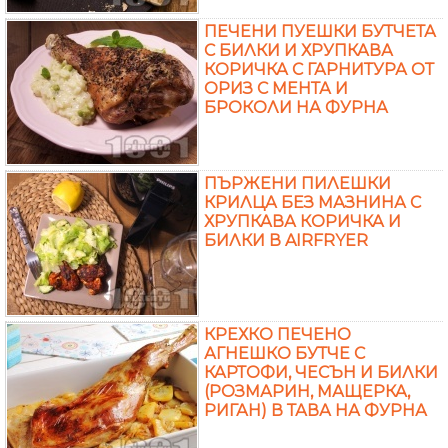
ПЕЧЕНИ ПУЕШКИ БУТЧЕТА
С БИЛКИ И ХРУПКАВА
КОРИЧКА С ГАРНИТУРА ОТ
ОРИЗ С МЕНТА И
БРОКОЛИ НА ФУРНА
ПЪРЖЕНИ ПИЛЕШКИ
КРИЛЦА БЕЗ МАЗНИНА С
ХРУПКАВА КОРИЧКА И
БИЛКИ В AIRFRYER
КРЕХКО ПЕЧЕНО
АГНЕШКО БУТЧЕ С
КАРТОФИ, ЧЕСЪН И БИЛКИ
(РОЗМАРИН, МАЩЕРКА,
РИГАН) В ТАВА НА ФУРНА