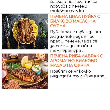
масло и по желание се
поръсва с печени
тиквени семки.
ПЕЧЕНА ЦЯЛА ПУЙКА С
БИЛКОВО МАСЛО НА
ФУРНА
Пуйката се изважда от
хладилника един час
преди печене, за да се
затопли до стайна
температура...
ПЕЧЕНА РИБА ЛАВРАК С
АРОМАТНО БИЛКОВО
МАСЛО НА ФУРНА
Правят се няколко
разреза върху лавраците...