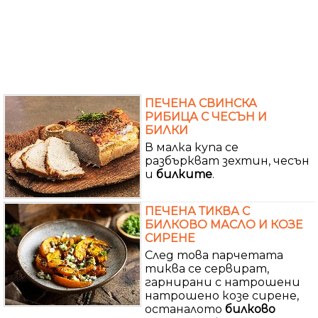
ПЕЧЕНА СВИНСКА
РИБИЦА С ЧЕСЪН И
БИЛКИ
В малка купа се
разбъркват зехтин, чесън
и
билките
.
ПЕЧЕНА ТИКВА С
БИЛКОВО МАСЛО И КОЗЕ
СИРЕНЕ
След това парчетата
тиква се сервират,
гарнирани с натрошени
натрошено козе сирене,
останалото
билково