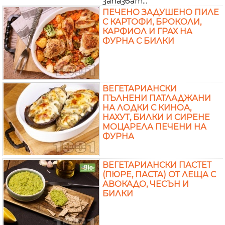
запазват...
ПЕЧЕНО ЗАДУШЕНО ПИЛЕ
С КАРТОФИ, БРОКОЛИ,
КАРФИОЛ И ГРАХ НА
ФУРНА С БИЛКИ
ВЕГЕТАРИАНСКИ
ПЪЛНЕНИ ПАТЛАДЖАНИ
НА ЛОДКИ С КИНОА,
НАХУТ, БИЛКИ И СИРЕНЕ
МОЦАРЕЛА ПЕЧЕНИ НА
ФУРНА
ВЕГЕТАРИАНСКИ ПАСТЕТ
(ПЮРЕ, ПАСТА) ОТ ЛЕЩА С
АВОКАДО, ЧЕСЪН И
БИЛКИ