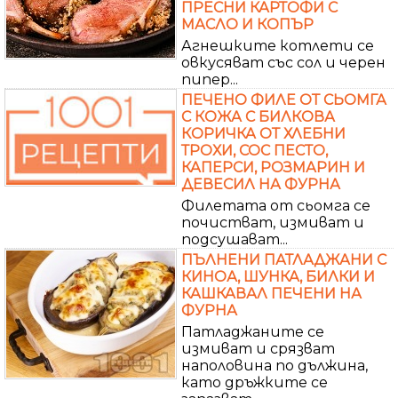
ПРЕСНИ КАРТОФИ С
МАСЛО И КОПЪР
Агнешките котлети се
овкусяват със сол и черен
пипер...
ПЕЧЕНО ФИЛЕ ОТ СЬОМГА
С КОЖА С БИЛКОВА
КОРИЧКА ОТ ХЛЕБНИ
ТРОХИ, СОС ПЕСТО,
КАПЕРСИ, РОЗМАРИН И
ДЕВЕСИЛ НА ФУРНА
Филетата от сьомга се
почистват, измиват и
подсушават...
ПЪЛНЕНИ ПАТЛАДЖАНИ С
КИНОА, ШУНКА, БИЛКИ И
КАШКАВАЛ ПЕЧЕНИ НА
ФУРНА
Патладжаните се
измиват и срязват
наполовина по дължина,
като дръжките се