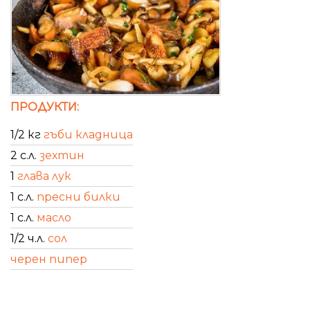
ПРОДУКТИ:
1/2 кг
гъби кладница
2 с.л.
зехтин
1
глава лук
1 с.л.
пресни билки
1 с.л.
масло
1/2 ч.л.
сол
черен пипер