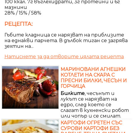
100 ккал. 7г въглехидрати, 3г протеини и 6г
мазнини
28% / 15% / 58%
РЕЦЕПТА:
Гъбите кладница се нарязват на приблизите
на еднакви парчета. В дълбок тиган се загрява
зехтин на...
Натиснете за да отворите цялата рецепта
МАРИНОВАНИ АГНЕШКИ
КОТЛЕТИ НА СКАРА С
ПРЕСНИ БИЛКИ, ЧЕСЪН И
ГОРЧИЦА
Билките
, чесънът и
лукът се нарязват на
едро, след което се
слагат в кухненски робот
или чопър и се смилат.
КАРТОФИ ОГРЕТЕН СЪС
СУРОВИ КАРТОФИ БЕЗ