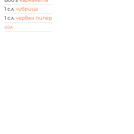
800 г
карначета
1 с.л.
чубрица
1 с.л.
червен пипер
сол