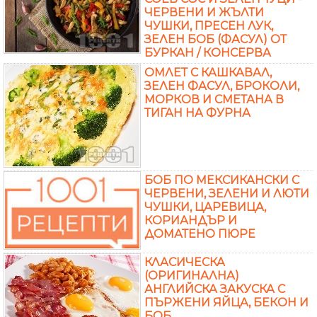
ЧЕРВЕНИ И ЖЪЛТИ
ЧУШКИ, ПРЕСЕН ЛУК,
ЗЕЛЕН БОБ (ФАСУЛ) ОТ
БУРКАН / КОНСЕРВА
ОМЛЕТ С КАШКАВАЛ,
ЗЕЛЕН ФАСУЛ, БРОКОЛИ,
МОРКОВ И СМЕТАНА В
ТИГАН НА ФУРНА
БОБ ПО МЕКСИКАНСКИ С
ЧЕРВЕНИ, ЗЕЛЕНИ И ЛЮТИ
ЧУШКИ, ЦАРЕВИЦА,
КОРИАНДЪР И
ДОМАТЕНО ПЮРЕ
КЛАСИЧЕСКА
(ОРИГИНАЛНА)
АНГЛИЙСКА ЗАКУСКА С
ПЪРЖЕНИ ЯЙЦА, БЕКОН И
БОБ