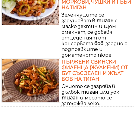
МОРКОВИ, ЧУШКИ И ГЪБИ
НА ТИГАН
Зеленчуците се
задушават в
тиган
с
малко зехтин и щом
омекнат, се добавя
отцеденият от
консервата
боб
, заедно с
подправките и
доматеното пюре .
ПЪРЖЕНИ СВИНСКИ
ФИЛЕНЦА (ЖУЛИЕНИ) ОТ
БУТ СЪС ЗЕЛЕН И ЖЪЛТ
БОБ НА ТИГАН
Олиото се загрява в
дълбок
тиган
или уок
тиган
и месото се
запържва леко.