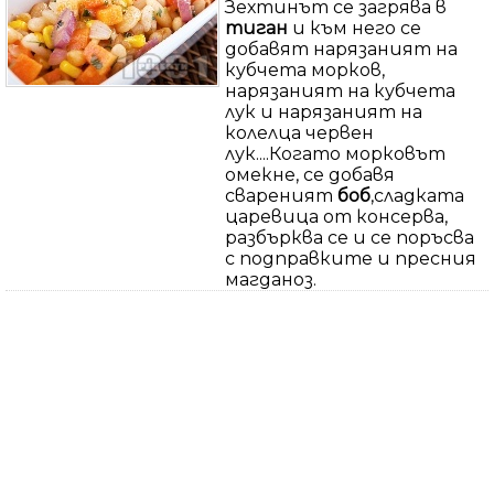
Зехтинът се загрява в
тиган
и към него се
добавят нарязаният на
кубчета морков,
нарязаният на кубчета
лук и нарязаният на
колелца червен
лук....Когато морковът
омекне, се добавя
свареният
боб
,сладката
царевица от консерва,
разбърква се и се поръсва
с подправките и пресния
магданоз.