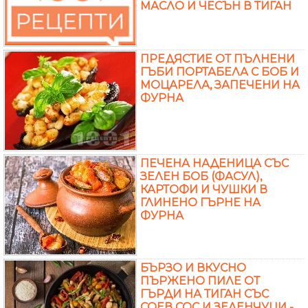
МАСЛО И ЧЕСЪН В ТИГАН
ПРЕДЯСТИЕ ОТ ПЪЛНЕНИ
ГЪБИ ПОРТАБЕЛА С БОБ И
МОЦАРЕЛА, ЗАПЕЧЕНИ НА
ФУРНА
ПЕЧЕНА НАДЕНИЦА СЪС
ЗЕЛЕН БОБ (ФАСУЛ),
КАРТОФИ И ЧУШКИ В
ГЛИНЕНО ГЪРНЕ НА
ФУРНА
БЪРЗО И ВКУСНО
ПЪРЖЕНО ПИЛЕ ОТ
ГЪРДИ НА ТИГАН СЪС
СОЕВ СОС И ЗЕЛЕНЧУЦИ -