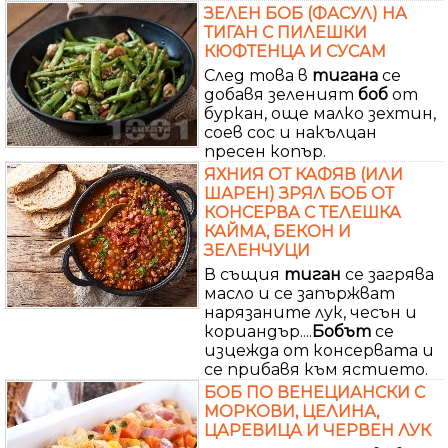
ЗЕЛЕН БОБ (ФАСУЛ) НА
ТИГАН С ПИЛЕШКИ
КЮФТЕНЦА И СУСАМ
След това в
тигана
се
добавя зеленият
боб
от
буркан, още малко зехтин,
соев сос и накълцан
пресен копър.
ЯХНИЯ ОТ КАФЯВ (ИЛИ
ШАРЕН) ЗРЯЛ БОБ ОТ
КОНСЕРВА С ТЕЛЕШКА
КАЙМА, БЕКОН И
ЗЕЛЕНЧУЦИ
В същия
тиган
се загрява
масло и се запържват
нарязаните лук, чесън и
кориандър....
Бобът
се
изцежда от консервата и
се прибавя към ястието.
БОБ ПО ВЕНЕЦИАНСКИ С
МОРКОВИ, ЦЕЛИНА,
ЦАРЕВИЦА И ЧЕРВЕН ЛУК