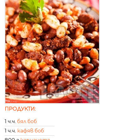
ПРОДУКТИ:
1 ч.ч.
бял боб
1 ч.ч.
кафяв боб