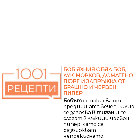
БОБ ЯХНИЯ С БЯЛ БОБ,
ЛУК, МОРКОВ, ДОМАТЕНО
ПЮРЕ И ЗАПРЪЖКА ОТ
БРАШНО И ЧЕРВЕН
ПИПЕР
Бобът
се накисва от
предишната вечер....Олио
се загрява в
тиган
и се
слагат 2 лъжици червен
пипер, като се
разбъркват
непрекъснато.