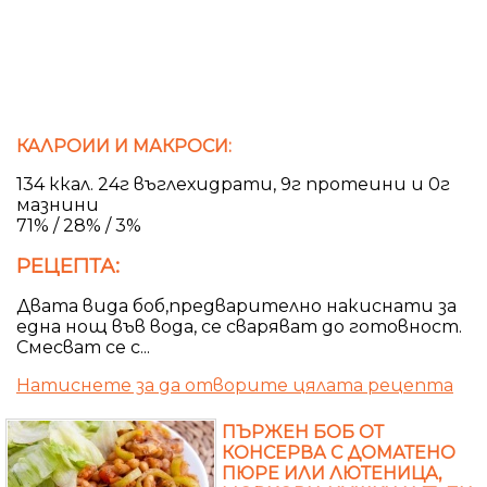
КАЛРОИИ И МАКРОСИ:
134 ккал. 24г въглехидрати, 9г протеини и 0г
мазнини
71% / 28% / 3%
РЕЦЕПТА:
Двата вида боб,предварително накиснати за
една нощ във вода, се сваряват до готовност.
Смесват се с...
Натиснете за да отворите цялата рецепта
ПЪРЖЕН БОБ ОТ
КОНСЕРВА С ДОМАТЕНО
ПЮРЕ ИЛИ ЛЮТЕНИЦА,