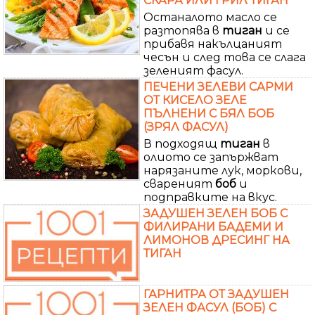
СКАРА ИЛИ ГРИЛ ТИГАН
Останалото масло се
разтопява в
тиган
и се
прибавя накълцаният
чесън и след това се слага
зеленият фасул.
ПЕЧЕНИ ЗЕЛЕВИ САРМИ
ОТ КИСЕЛО ЗЕЛЕ
ПЪЛНЕНИ С БЯЛ БОБ
(ЗРЯЛ ФАСУЛ)
В подходящ
тиган
в
олиото се запържват
нарязаните лук, моркови,
свареният
боб
и
подправките на вкус.
ЗАДУШЕН ЗЕЛЕН БОБ С
ФИЛИРАНИ БАДЕМИ И
ЛИМОНОВ ДРЕСИНГ НА
ТИГАН
ГАРНИТРА ОТ ЗАДУШЕН
ЗЕЛЕН ФАСУЛ (БОБ) С