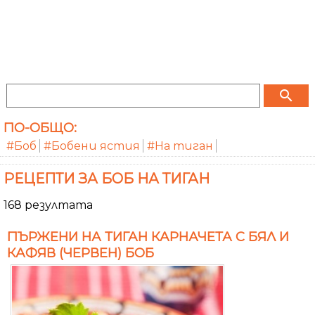
search
ПО-ОБЩО:
#Боб
#Бобени ястия
#На тиган
РЕЦЕПТИ ЗА БОБ НА ТИГАН
168 резултата
ПЪРЖЕНИ НА ТИГАН КАРНАЧЕТА С БЯЛ И
КАФЯВ (ЧЕРВЕН) БОБ