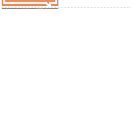
ФРЕНСКА КРЕМ СУПА
(КРЕМСУПА) ВИШИСОАЗ С
ПРАЗ ЛУК, КАРТОФИ И
СМЕТАНА (ПАСИРАНА)
СУПА / ЧОРБА ОТ
СВИНСКО МЕСО ОТ
ПЛЕШКА СЪС ЗЕЛЕВ СОК,
КАРТОФИ, МАС ПРАЗ ЛУК
СВИНСКА ЧОРБА ПО
ШОПСКИ С ПРАЗ, ОРИЗ И
КАРТОФИ