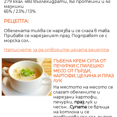
279 ккал. 48г въглехидрати, 16г протеини и 4г
мазнини
65% / 23% / 13%
РЕЦЕПТА:
Обелената тиква се нарязва и се слага в тава.
Прибавя се нарязаният праз. Подправят се с
морска сол...
Натиснете за да отворите цялата рецепта
ГЪБЕНА КРЕМ СУПА ОТ
ПЕЧУРКИ С ПИЛЕШКО
МЕСО ОТ ГЪРДИ,
КАРТОФИ, ЦЕЛИНА И ПРАЗ
ЛУК
На мястото на месото се
слагат обелените и
нарязани картофи,
печурки,
праз
лук и
чесън....
Супата
се връща
на котлона и се
доовкусява със сол, пипер,