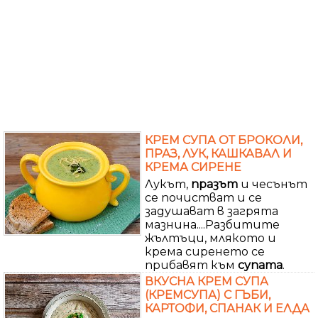
КРЕМ СУПА ОТ БРОКОЛИ,
ПРАЗ, ЛУК, КАШКАВАЛ И
КРЕМА СИРЕНЕ
Лукът,
празът
и чесънът
се почистват и се
задушават в загрята
мазнина....Разбитите
жълтъци, млякото и
крема сиренето се
прибавят към
супата
.
ВКУСНА КРЕМ СУПА
(КРЕМСУПА) С ГЪБИ,
КАРТОФИ, СПАНАК И ЕЛДА