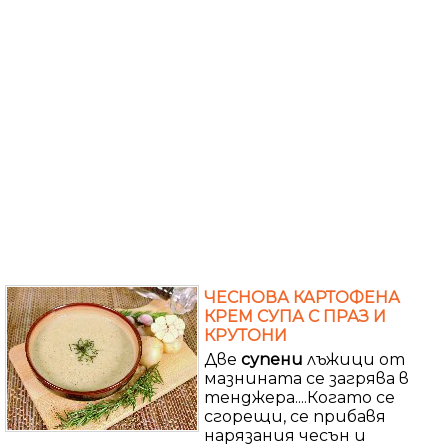
ЧЕСНОВА КАРТОФЕНА
КРЕМ СУПА С ПРАЗ И
КРУТОНИ
Две
супени
лъжици от
мазнината се загрява в
тенджера....Когато се
сгорещи, се прибавя
нарязания чесън и