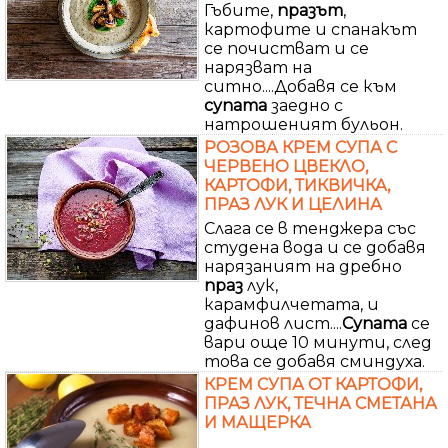
Гъбите,
празът
,
картофите и спанакът
се почистват и се
нарязват на
ситно....Добавя се към
супата
заедно с
натрошеният бульон.
РОЗОВА КРЕМ СУПА С
ЧЕРВЕНО ЦВЕКЛО,
КАРТОФИ, ТИКВИЧКА,
ПРАЗ ЛУК И ЦЕЛИНА
Слага се в тенджера със
студена вода и се добавя
нарязаният на дребно
праз
лук,
карамфилчетата, и
дафинов лист....
Супата
се
вари още 10 минути, след
това се добавя сминдуха.
КРЕМ СУПА ОТ КАРТОФИ,
ПРАЗ ЛУК, ТЕЧНА СМЕТАНА
И МАЩЕРКА