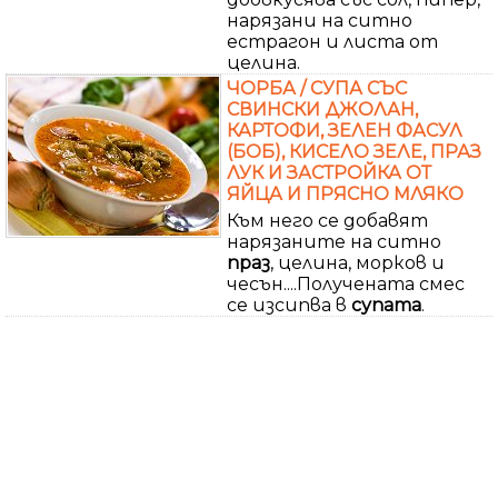
нарязани на ситно
естрагон и листа от
целина.
ЧОРБА / СУПА СЪС
СВИНСКИ ДЖОЛАН,
КАРТОФИ, ЗЕЛЕН ФАСУЛ
(БОБ), КИСЕЛО ЗЕЛЕ, ПРАЗ
ЛУК И ЗАСТРОЙКА ОТ
ЯЙЦА И ПРЯСНО МЛЯКО
Към него се добавят
нарязаните на ситно
праз
, целина, морков и
чесън....Получената смес
се изсипва в
супата
.