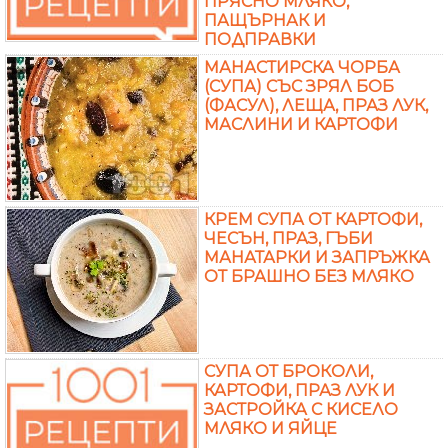
ПРЯСНО МЛЯКО,
ПАЩЪРНАК И
ПОДПРАВКИ
МАНАСТИРСКА ЧОРБА
(СУПА) СЪС ЗРЯЛ БОБ
(ФАСУЛ), ЛЕЩА, ПРАЗ ЛУК,
МАСЛИНИ И КАРТОФИ
КРЕМ СУПА ОТ КАРТОФИ,
ЧЕСЪН, ПРАЗ, ГЪБИ
МАНАТАРКИ И ЗАПРЪЖКА
ОТ БРАШНО БЕЗ МЛЯКО
СУПА ОТ БРОКОЛИ,
КАРТОФИ, ПРАЗ ЛУК И
ЗАСТРОЙКА С КИСЕЛО
МЛЯКО И ЯЙЦЕ