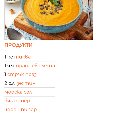
ПРОДУКТИ:
1 кг
тиква
1 ч.ч.
оранжева леща
1
стрък праз
2 с.л.
зехтин
морска сол
бял пипер
черен пипер