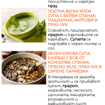
почистения и нарязан
праз
.
ПОСТНА ВЕГАН КРЕМ
СУПА С БЕЙБИ СПАНАК,
ПАЩЪРНАК, КАРТОФИ И
ПРАЗ ЛУК
Спанакът, пащърнакът,
празът
и картофите се
нарязват....
Супата
се
подправя с черен пипер и
сол.
ЗЕЛЕНЧУКОВА СУПА
(ЧОРБА) С БОБ ОТ
КОНСЕРВА, СПАНАК,
ПРЯСНО ЗЕЛЕ, ПРАЗ ЛУК И
СИРЕНЕ ПАРМЕЗАН
В тенджера се загрява
зехтинът и се прибавят
лукът,
празът
,
морковите, чесънът,
целината, мащерката,
розмаринът и
дафиновият лист.