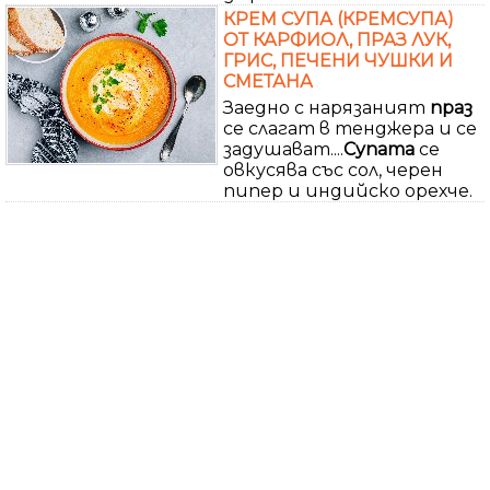
КРЕМ СУПА (КРЕМСУПА)
ОТ КАРФИОЛ, ПРАЗ ЛУК,
ГРИС, ПЕЧЕНИ ЧУШКИ И
СМЕТАНА
Заедно с нарязаният
праз
се слагат в тенджера и се
задушават....
Супата
се
овкусява със сол, черен
пипер и индийско орехче.