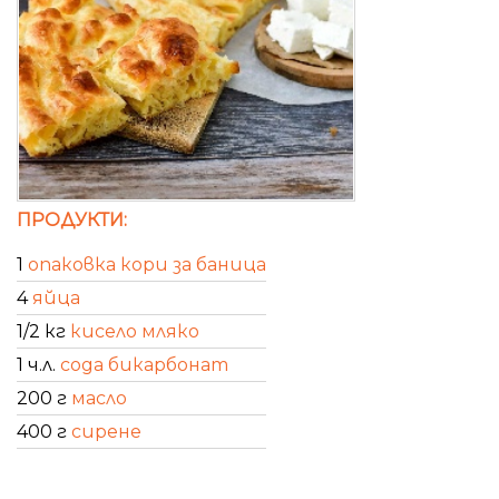
ПРОДУКТИ:
1
опаковка кори за баница
4
яйца
1/2 кг
кисело мляко
1 ч.л.
сода бикарбонат
200 г
масло
400 г
сирене