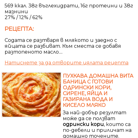
569 ккал. 38г въглехидрати, 16г протеини и 38г
мазнини
27% / 12% / 62%
РЕЦЕПТА:
Содата се разтваря в млякото и заедно с
яйцата се разбиват. Към сместа се добавя
разтопеното масло....
Натиснете за да отворите цялата рецепта
ПУХКАВА ДОМАШНА ВИТА
БАНИЦА С ГОТОВИ
ОДРИНСКИ КОРИ,
СИРЕНЕ, ЯЙЦА И
ГАЗИРАНА ВОДА И
КИСЕЛО МЛЯКО
За най-добър резултат
може да се ползват
одрински
кори
, които са
по-дебели и приличат на
домашно точените.