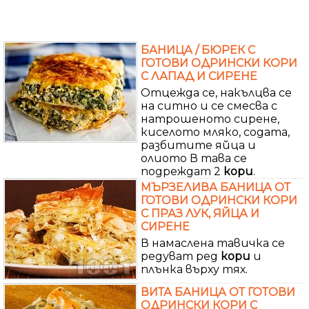
БАНИЦА / БЮРЕК С
ГОТОВИ ОДРИНСКИ КОРИ
С ЛАПАД И СИРЕНЕ
Отцежда се, накълцва се
на ситно и се смесва с
натрошеното сирене,
киселото мляко, содата,
разбитите яйца и
олиото В тава се
подреждат 2
кори
.
МЪРЗЕЛИВА БАНИЦА ОТ
ГОТОВИ ОДРИНСКИ КОРИ
С ПРАЗ ЛУК, ЯЙЦА И
СИРЕНЕ
В намаслена тавичка се
редуват ред
кори
и
плънка върху тях.
ВИТА БАНИЦА ОТ ГОТОВИ
ОДРИНСКИ КОРИ С