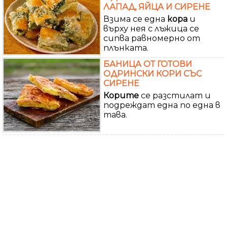
ЛАПАД, ЯЙЦА И СИРЕНЕ
Взима се една
кора
и
върху нея с лъжица се
сипва равномерно от
плънката.
БАНИЦА ОТ ГОТОВИ
ОДРИНСКИ КОРИ СЪС
СИРЕНЕ
Корите
се разстилат и
подреждат една по една в
тава.