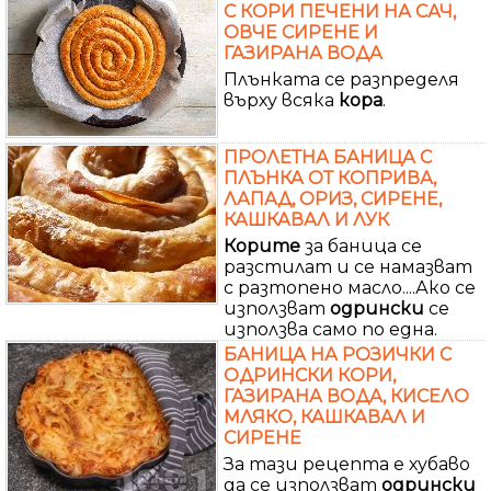
С КОРИ ПЕЧЕНИ НА САЧ,
ОВЧЕ СИРЕНЕ И
ГАЗИРАНА ВОДА
Плънката се разпределя
върху всяка
кора
.
ПРОЛЕТНА БАНИЦА С
ПЛЪНКА ОТ КОПРИВА,
ЛАПАД, ОРИЗ, СИРЕНЕ,
КАШКАВАЛ И ЛУК
Корите
за баница се
разстилат и се намазват
с разтопено масло....Ако се
използват
одрински
се
използва само по една.
БАНИЦА НА РОЗИЧКИ С
ОДРИНСКИ КОРИ,
ГАЗИРАНА ВОДА, КИСЕЛО
МЛЯКО, КАШКАВАЛ И
СИРЕНЕ
За тази рецепта е хубаво
да се използват
одрински