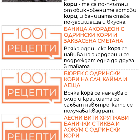
кори
- те са по-плътни
от обикновените готови
кори
, и баницата става
по-засищаща и вкусна.
БАНИЦА АКОРДЕОН С
ОДРИНСКИ КОРИ И
ЗАКВАСЕНА СМЕТАНА
Всяка одринска
кора
се
навива на акордеон и се
подреждат една до друга
в тавата.
БЮРЕК С ОДРИНСКИ
КОРИ НА САЧ, КАЙМА И
ЛЕЩА
Всяка
кора
се намазва с
олио и краищата се
сгъват навътре, като се
получава квадрат.
ЛЕСНИ ВИТИ ХРУПКАВИ
БАНИЧКИ С ТИКВА И
ЛОКУМ С ОДРИНСКИ
КОРИ