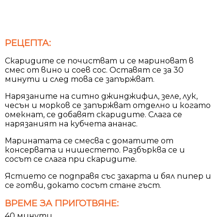
РЕЦЕПТА:
Скаридите се почистват и се мариноват в
смес от вино и соев сос. Оставят се за 30
минути и след това се запържват.
Нарязаните на ситно джинджифил, зеле, лук,
чесън и морков се запържват отделно и когато
омекнат, се добавят скаридите. Слага се
нарязаният на кубчета ананас.
Маринатата се смесва с доматите от
консервата и нишестето. Разбърква се и
сосът се слага при скаридите.
Ястието се подправя със захарта и бял пипер и
се готви, докато сосът стане гъст.
ВРЕМЕ ЗА ПРИГОТВЯНЕ:
40 минути