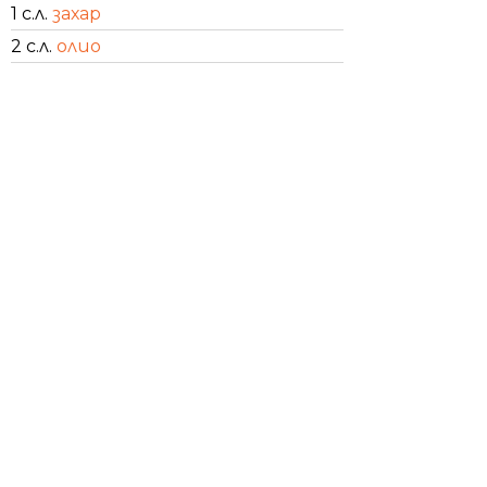
1 с.л.
захар
2 с.л.
олио