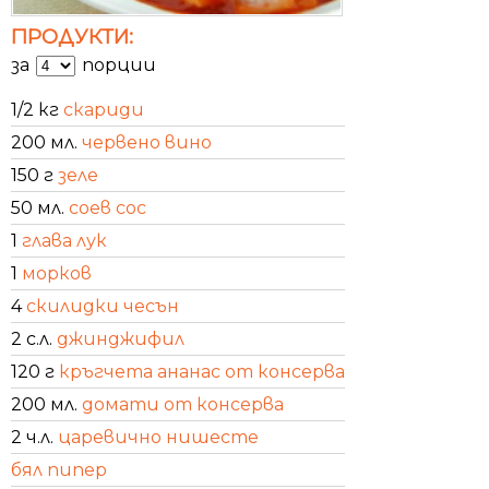
ПРОДУКТИ:
за
порции
1/2 кг
скариди
200 мл.
червено вино
150 г
зеле
50 мл.
соев сос
1
глава лук
1
морков
4
скилидки чесън
2 с.л.
джинджифил
120 г
кръгчета ананас от консерва
200 мл.
домати от консерва
2 ч.л.
царевично нишесте
бял пипер