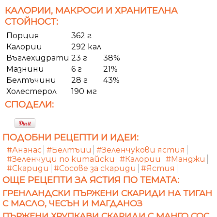
КАЛОРИИ, МАКРОСИ И ХРАНИТЕЛНА
СТОЙНОСТ:
Порция
362 г
Калории
292 кал
Въглехидрати
23 г
38%
Мазнини
6 г
21%
Белтъчини
28 г
43%
Холестерол
190 мг
СПОДЕЛИ:
ПОДОБНИ РЕЦЕПТИ И ИДЕИ:
#Ананас
#Белтъци
#Зеленчукови ястия
#Зеленчуци по китайски
#Калории
#Манджи
#Скариди
#Сосове за скариди
#Ястия
ОЩЕ РЕЦЕПТИ ЗА ЯСТИЯ ПО ТЕМАТА:
ГРЕНЛАНДСКИ ПЪРЖЕНИ СКАРИДИ НА ТИГАН
С МАСЛО, ЧЕСЪН И МАГДАНОЗ
ПЪРЖЕНИ ХРУПКАВИ СКАРИДИ С МАНГО СОС