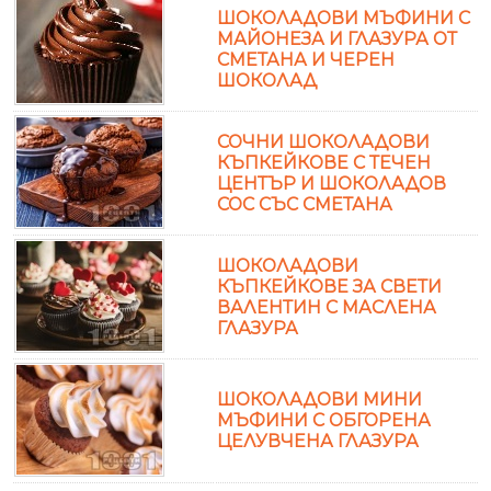
ШОКОЛАДОВИ МЪФИНИ С
МАЙОНЕЗА И ГЛАЗУРА ОТ
СМЕТАНА И ЧЕРЕН
ШОКОЛАД
СОЧНИ ШОКОЛАДОВИ
КЪПКЕЙКОВЕ С ТЕЧЕН
ЦЕНТЪР И ШОКОЛАДОВ
СОС СЪС СМЕТАНА
ШОКОЛАДОВИ
КЪПКЕЙКОВЕ ЗА СВЕТИ
ВАЛЕНТИН С МАСЛЕНА
ГЛАЗУРА
ШОКОЛАДОВИ МИНИ
МЪФИНИ С ОБГОРЕНА
ЦЕЛУВЧЕНА ГЛАЗУРА