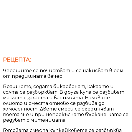
РЕЦЕПТА:
Черешите се почистват и се накисват в ром
от предишната вечер.
Брашното, содата бикарбонат, какаото и
солта се разбъркват. В друга купа се разбиват
маслото, захарта и ванилията. Налива се
олиото и сместа отново се разбива до
хомогенност. Двете смеси се съединяват
поетапно и при непрекъснато бъркане, като се
редуват с мътеницата.
Готовата смес за къпкейковете се разбърква