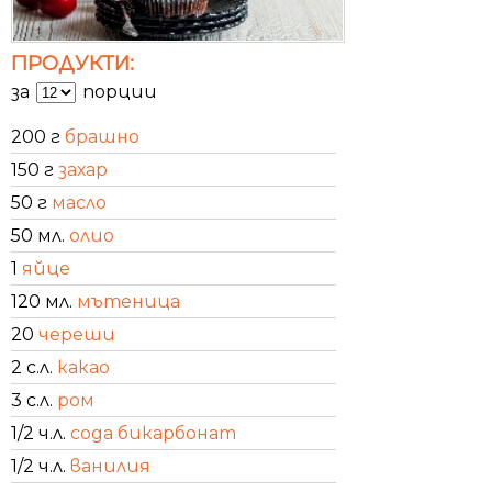
ПРОДУКТИ:
за
порции
200 г
брашно
150 г
захар
50 г
масло
50 мл.
олио
1
яйце
120 мл.
мътеница
20
череши
2 с.л.
какао
3 с.л.
ром
1/2 ч.л.
сода бикарбонат
1/2 ч.л.
ванилия