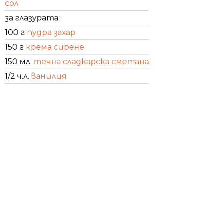
сол
за глазурата:
100 г
пудра захар
150 г
крема сирене
150 мл.
течна сладкарска сметана
1/2 ч.л.
ванилия