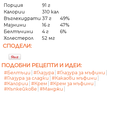
Порция
91 г
Калории
310 кал
Въглехидрати
37 г
49%
Мазнини
16 г
47%
Белтъчини
4 г
6%
Холестерол
52 мг
СПОДЕЛИ:
ПОДОБНИ РЕЦЕПТИ И ИДЕИ:
#Белтъци
#Глазура
#Глазура за мъфини
#Глазура за сладки
#Какаови мъфини
#Калории
#Крем
#Крем за мъфини
#Къпкейкове
#Манджи