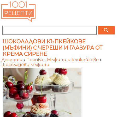
search
ШОКОЛАДОВИ КЪПКЕЙКОВЕ
(МЪФИНИ) С ЧЕРЕШИ И ГЛАЗУРА ОТ
КРЕМА СИРЕНЕ
Десерти
›
Печива
›
Мъфини и къпкейкове
›
Шоколадови мъфини