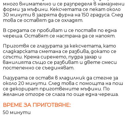
много внимателно и се разпределя в намазнени
форми за мъфини. Кексчетата се пекат около
30 минути в загрята фурна на 150 градуса. След
това се оставят да се охладят.
В средата се пробиват и се поставя по една
череша. Оставят се настрана да се напоят.
Приготвя се глазурата за кексчетата, като
сладкарската сметана се разбива, докато се
сгъсти. Крема сиренето, пудра захар и
ванилията също се разбиват и двете смеси
постепенно се съединяват.
Глазурата се оставя в хладилник да стегне за
около 20 минути. След това с помощта на пош
се декорират приготвените мъфини. По
желание отгоре се слага по още една череша.
ВРЕМЕ ЗА ПРИГОТВЯНЕ:
50 минути