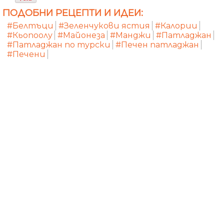
ПОДОБНИ РЕЦЕПТИ И ИДЕИ:
#Белтъци
#Зеленчукови ястия
#Калории
#Кьопоолу
#Майонеза
#Манджи
#Патладжан
#Патладжан по турски
#Печен патладжан
#Печени