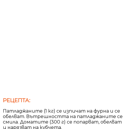
РЕЦЕПТА:
Патладжаните (1 кг) се изпичат на фурна и се
обелват. Вътрешността на патладжаните се
смила. Доматите (300 г) се попарват, обелват
и нарязват на кубчета.