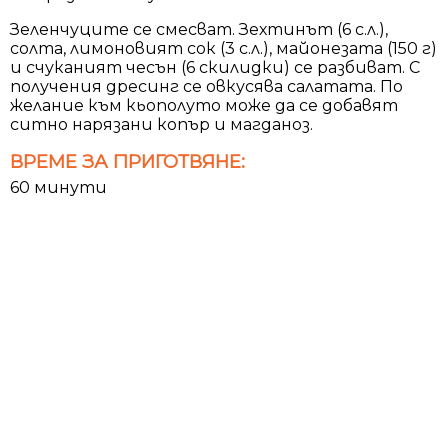
Зеленчуците се смесват. Зехтинът (6 с.л.),
солта, лимоновият сок (3 с.л.), майонезата (150 г)
и счуканият чесън (6 скилидки) се разбиват. С
получения дресинг се овкусява салатата. По
желание към кьополуто може да се добавят
ситно нарязани копър и магданоз.
ВРЕМЕ ЗА ПРИГОТВЯНЕ:
60 минути