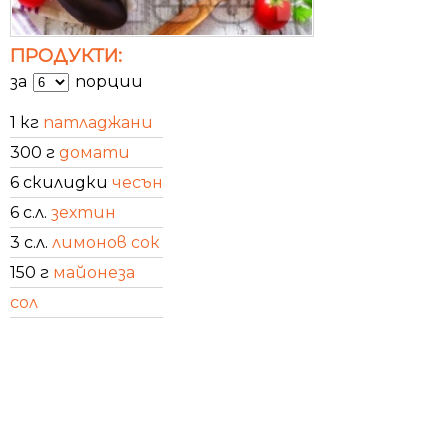
ПРОДУКТИ:
за
порции
1 кг
патладжани
300 г
домати
6 скилидки
чесън
6 с.л.
зехтин
3 с.л.
лимонов сок
150 г
майонеза
сол