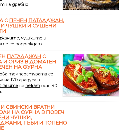
ат на дребно.
А С
ПЕЧЕН
ПАТЛАДЖАН
,
НИ
ЧУШКИ И СУШЕНИ
ТИ
джаните
, чушките и
те се подреждат.
ЕН
ПАТЛАДЖАН
С
 И ОРИЗ В ДОМАТЕН
ЕЧЕН
НА ФУРНА
ова температурата се
а на 170 градуса и
джаните
се
пекат
още 40
.
НИ
СВИНСКИ ВРАТНИ
ЛИ НА ФУРНА В ГЮВЕЧ
ЕНИ
ЧУШКИ,
АДЖАНИ
, ГЪБИ И ТОПЕНО
НЕ