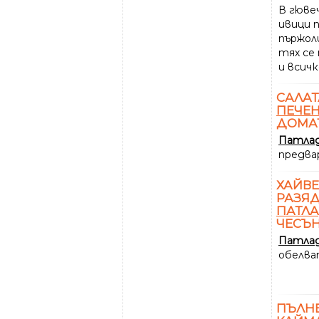
В гюве
ивици 
пържол
тях се
и всичк
САЛАТ
ПЕЧЕ
ДОМАТ
Патла
предва
ХАЙВЕР
РАЗЯД
ПАТЛ
ЧЕСЪ
Патла
обелва
ПЪЛН