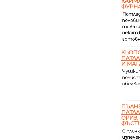
КАЙМА
ФУРН
Патла
половин
това с
пекат
готовн
КЬОП
ПАТЛ
И МА
Чушки
почис
обелва
ПЪЛН
ПАТЛ
ОРИЗ,
ФЪСТ
С плън
изпече