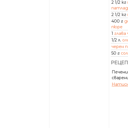
2 1/2 кг
патлад
2 1/2 кг
400 г
д
пюре
1
глава 
1/2 л.
ол
черен 
50 г
сол
РЕЦЕП
Печени
сварени
Натисн