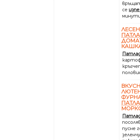
връщат
се
изп
минути
ЛЕСЕН
ПАТЛ
ДОМАТ
КАШК
Патла
картоф
кръгче
половин
ВКУС
ЛЮТЕ
ФУРНА
ПАТЛ
МОРК
Патла
посоляв
пусне г
зеленчу