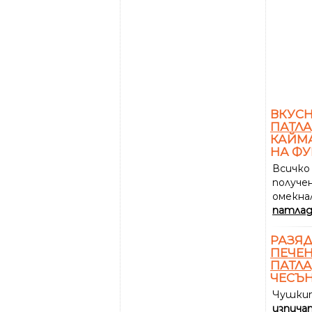
ВКУС
ПАТЛ
КАЙМ
НА Ф
Всичко 
получе
омекна
патлад
РАЗЯД
ПЕЧЕ
ПАТЛ
ЧЕСЪ
Чушки
изпича