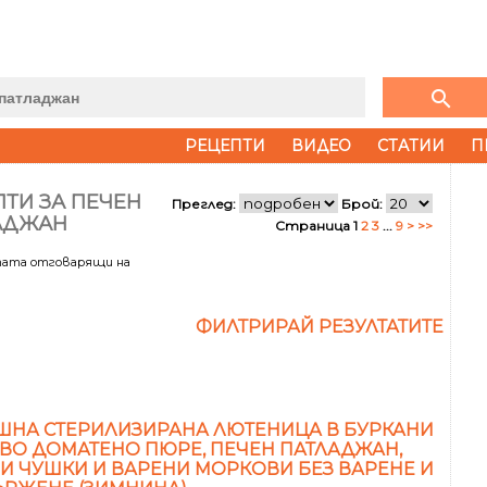
search
РЕЦЕПТИ
ВИДЕО
СТАТИИ
П
ТИ ЗА ПЕЧЕН
Преглед:
Брой:
АДЖАН
Страница 1
2
3
...
9
>
>>
тата отговарящи на
ФИЛТРИРАЙ РЕЗУЛТАТИТЕ
НА СТЕРИЛИЗИРАНА ЛЮТЕНИЦА В БУРКАНИ
ОВО ДОМАТЕНО ПЮРЕ, ПЕЧЕН ПАТЛАДЖАН,
И ЧУШКИ И ВАРЕНИ МОРКОВИ БЕЗ ВАРЕНЕ И