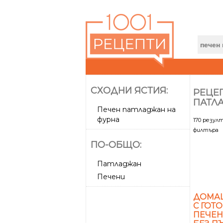
СХОДНИ ЯСТИЯ:
РЕЦЕП
ПАТЛ
Печен патладжан на
фурна
170 резул
филтъра
ПО-ОБЩО:
Патладжан
Печени
ДОМАШ
С ГОТ
ПЕЧЕН