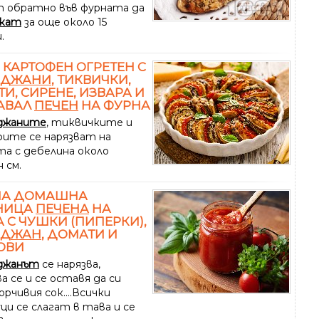
 обратно във фурната да
екат
за още около 15
.
 КАРТОФЕН ОГРЕТЕН С
АДЖАНИ
, ТИКВИЧКИ,
И, СИРЕНЕ, ИЗВАРА И
АВАЛ
ПЕЧЕН
НА ФУРНА
джаните
, тиквичките и
ите се нарязват на
та с дебелина около
 см.
НА ДОМАШНА
НИЦА
ПЕЧЕНА
НА
 С ЧУШКИ (ПИПЕРКИ),
АДЖАН
, ДОМАТИ И
ОВИ
джанът
се нарязва,
а се и се оставя да си
орчивия сок....Всички
ци се слагат в тава и се