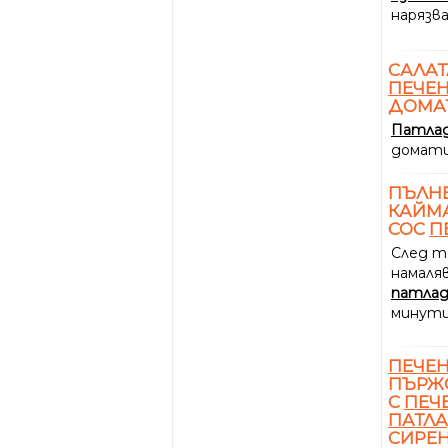
нарязв
САЛАТ
ПЕЧЕ
ДОМА
Патла
домати
ПЪЛН
КАЙМА
СОС
П
След т
намаляв
патла
минути
ПЕЧЕ
ПЪРЖО
С
ПЕЧ
ПАТЛ
СИРЕ