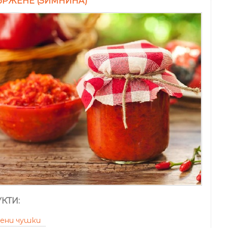
ЪРЖЕНЕ (ЗИМНИНА)
КТИ:
чени чушки