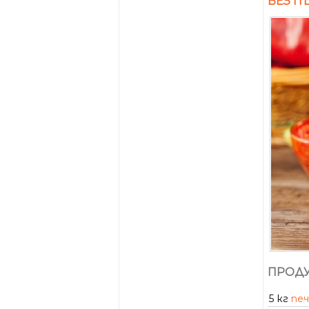
БЕЗ П
ПРОДУ
5 кг
пе