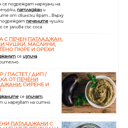
ч се подреждат нарязани на
печурки,
патладжан
и
ите от свински врат....Върху
 подреждат
печените
чушки
о се залива със соса.
А С
ПЕЧЕН
ПАТЛАДЖАН
,
НИ
ЧУШКИ, МАСЛИНИ,
ЕНО ПЮРЕ И ОРЕХИ
джанът
се
изпича
рително.
 / ПАСТЕТ / ДИП /
КА ОТ
ПЕЧЕНИ
АДЖАНИ
, СИРЕНЕ И
Н
джаните
се
опичат
,
т и нарязват на ситно.
ЕНИ
ПАТЛАДЖАНИ
С