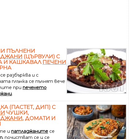
НИ ПЪЛНЕНИ
АДЖАНИ
(ЦЪРВУЛИ) С
А И КАШКАВАЛ
ПЕЧЕНИ
УРНА
се разбърква и с
ната плънка се пълнят вече
лите при
печенето
жани
.
КА (ПАСТЕТ, ДИП) С
НИ
ЧУШКИ,
АДЖАНИ
, ДОМАТИ И
Н
те и
патладжаните
се
т
, почистват се и се