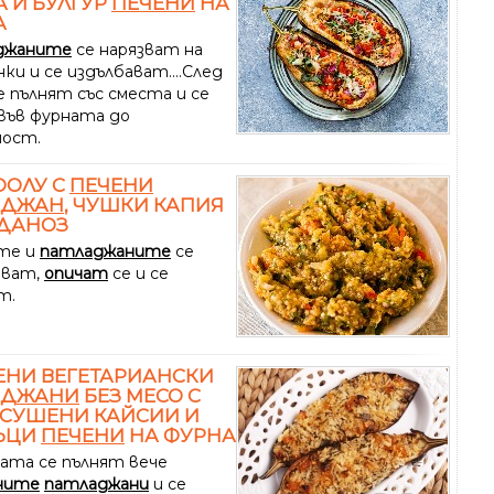
 И БУЛГУР
ПЕЧЕНИ
НА
А
джаните
се нарязват на
ки и се издълбават....След
е пълнят със сместа и се
във фурната до
ост.
ООЛУ С
ПЕЧЕНИ
АДЖАН
, ЧУШКИ КАПИЯ
ГДАНОЗ
те и
патладжаните
се
тват,
опичат
се и се
т.
ЕНИ ВЕГЕТАРИАНСКИ
АДЖАНИ
БЕЗ МЕСО С
 СУШЕНИ КАЙСИИ И
ЪЦИ
ПЕЧЕНИ
НА ФУРНА
ката се пълнят вече
ните
патладжани
и се