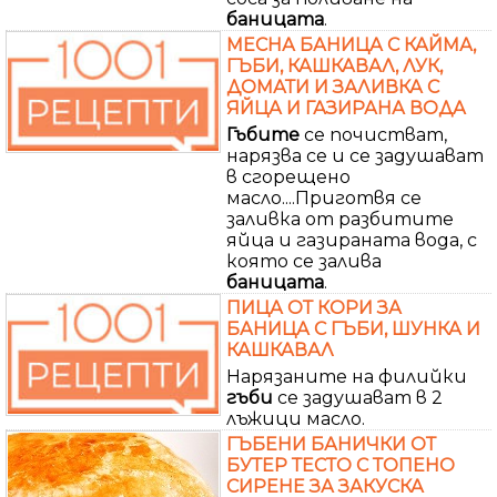
баницата
.
МЕСНА БАНИЦА С КАЙМА,
ГЪБИ, КАШКАВАЛ, ЛУК,
ДОМАТИ И ЗАЛИВКА С
ЯЙЦА И ГАЗИРАНА ВОДА
Гъбите
се почистват,
нарязва се и се задушават
в сгорещено
масло....Приготвя се
заливка от разбитите
яйца и газираната вода, с
която се залива
баницата
.
ПИЦА ОТ КОРИ ЗА
БАНИЦА С ГЪБИ, ШУНКА И
КАШКАВАЛ
Нарязаните на филийки
гъби
се задушават в 2
лъжици масло.
ГЪБЕНИ БАНИЧКИ ОТ
БУТЕР ТЕСТО С ТОПЕНО
СИРЕНЕ ЗА ЗАКУСКА