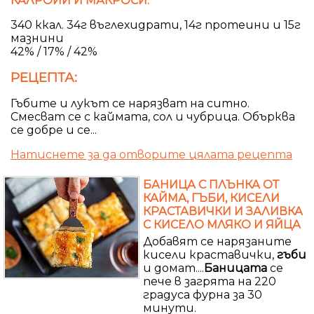
КАЛРОИИ И МАКРОСИ:
340 ккал. 34г въглехидрати, 14г протеини и 15г
мазнини
42% / 17% / 42%
РЕЦЕПТА:
Гъбите и лукът се нарязват на ситно.
Смесват се с каймата, сол и чубрица. Обърква
се добре и се...
Натиснете за да отворите цялата рецепта
БАНИЦА С ПЛЪНКА ОТ
КАЙМА, ГЪБИ, КИСЕЛИ
КРАСТАВИЧКИ И ЗАЛИВКА
С КИСЕЛО МЛЯКО И ЯЙЦА
Добавят се нарязаните
кисели краставички,
гъби
и домат....
Баницата
се
пече в загрята на 220
градуса фурна за 30
минути.