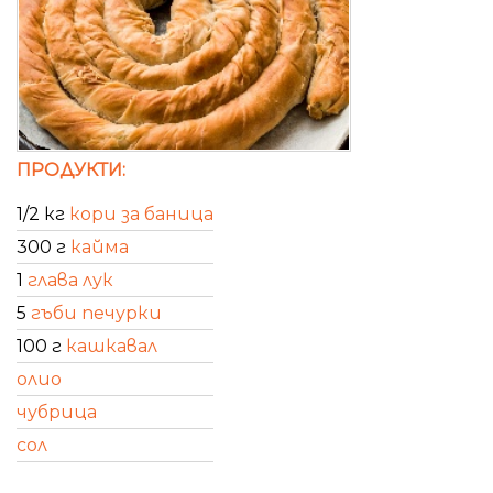
ПРОДУКТИ:
1/2 кг
кори за баница
300 г
кайма
1
глава лук
5
гъби печурки
100 г
кашкавал
олио
чубрица
сол