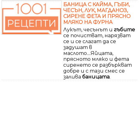
БАНИЦА С КАЙМА, ГЪБИ,
ЧЕСЪН, ЛУК, МАГДАНОЗ,
СИРЕНЕ ФЕТА И ПРЯСНО
МЛЯКО НА ФУРНА
Лукът, чесънът и
гъбите
се почистват, нарязват
се и се слагат да се
задушат в
маслото....Яйцата,
прясното мляко и фета
сиренето се разбъркват
добре и с тази смес се
залива
баницата
.