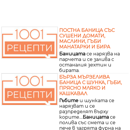
ПОСТНА БАНИЦА СЪС
СУШЕНИ ДОМАТИ,
МАСЛИНИ, ГЪБИ
МАНАТАРКИ И БИРА
Баницата
се нарязва на
парчета и се залива с
останалия зехтин и
бирата.
БЪРЗА МЪРЗЕЛИВА
БАНИЦА С ШУНКА, ГЪБИ,
ПРЯСНО МЛЯКО И
КАШКАВАЛ
Гъбите
и шунката се
нарязват и се
разпределят върху
корите....
Баницата
се
полива със смета и се
пече в загрята фурна на