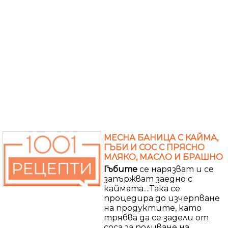
МЕСНА БАНИЦА С КАЙМА,
ГЪБИ И СОС С ПРЯСНО
МЛЯКО, МАСЛО И БРАШНО
Гъбите
се нарязват и се
запържват заедно с
каймата....Така се
процедира до изчерпване
на продуктите, като
трябва да се задели от
соса за поливане на