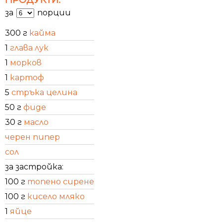
за
порции
300 г
кайма
1
глава лук
1
морков
1
картоф
5
стръка целина
50 г
фиде
30 г
масло
черен пипер
сол
за застройка:
100 г
топено сирене
100 г
кисело мляко
1
яйце