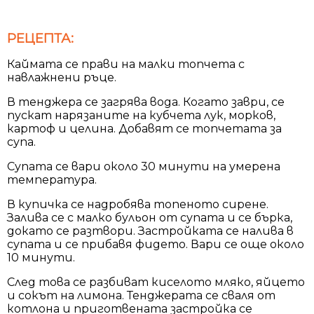
РЕЦЕПТА:
Каймата се прави на малки топчета с
навлажнени ръце.
В тенджера се загрява вода. Когато заври, се
пускат нарязаните на кубчета лук, морков,
картоф и целина. Добавят се топчетата за
супа.
Супата се вари около 30 минути на умерена
температура.
В купичка се надробява топеното сирене.
Залива се с малко бульон от супата и се бърка,
докато се разтвори. Застройката се налива в
супата и се прибавя фидето. Вари се още около
10 минути.
След това се разбиват киселото мляко, яйцето
и сокът на лимона. Тенджерата се сваля от
котлона и приготвената застройка се