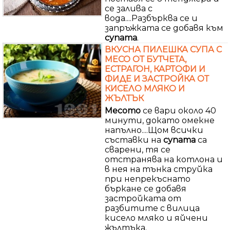
се залива с
вода....Разбърква се и
запръжката се добавя към
супата
.
ВКУСНА ПИЛЕШКА СУПА С
МЕСО ОТ БУТЧЕТА,
ЕСТРАГОН, КАРТОФИ И
ФИДЕ И ЗАСТРОЙКА ОТ
КИСЕЛО МЛЯКО И
ЖЪЛТЪК
Месото
се вари около 40
минути, докато омекне
напълно....Щом всички
съставки на
супата
са
сварени, тя се
отстранява на котлона и
в нея на тънка струйка
при непрекъснато
бъркане се добавя
застройката от
разбитите с вилица
кисело мляко и яйчени
жълтъка.