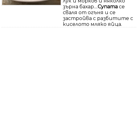
лук и морков и няколко
зърна бахар....
Супата
се
сваля от огъня и се
застройва с разбитите с
киселото мляко яйца.