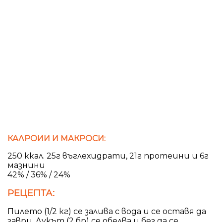
КАЛРОИИ И МАКРОСИ:
250 ккал. 25г въглехидрати, 21г протеини и 6г
мазнини
42% / 36% / 24%
РЕЦЕПТА:
Пилето (1/2 кг) се залива с вода и се оставя да
заври. Лукът (2 бр) се обелва и без да се