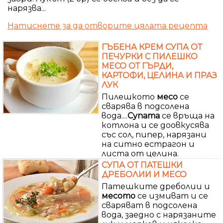
нарязва...
Натиснете за да отворите цялата рецепта
ГЪБЕНА КРЕМ СУПА ОТ
ПЕЧУРКИ С ПИЛЕШКО
МЕСО ОТ ГЪРДИ,
КАРТОФИ, ЦЕЛИНА И ПРАЗ
ЛУК
Пилешкото
месо
се
сварява в подсолена
вода....
Супата
се връща на
котлона и се доовкусява
със сол, пипер, нарязани
на ситно естрагон и
листа от целина.
СУПА ОТ ПАТЕШКИ
ДРЕБОЛИИ И МЕСО
Патешките дреболии и
месото
се измиват и се
сваряват в подсолена
вода, заедно с нарязаните