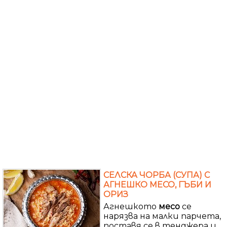
СЕЛСКА ЧОРБА (СУПА) С
АГНЕШКО МЕСО, ГЪБИ И
ОРИЗ
Агнешкото
месо
се
нарязва на малки парчета,
поставя се в тенджера и