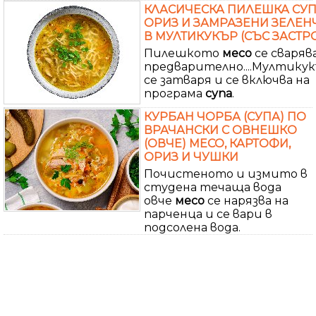
КЛАСИЧЕСКА ПИЛЕШКА СУП
ОРИЗ И ЗАМРАЗЕНИ ЗЕЛЕН
В МУЛТИКУКЪР (СЪС ЗАСТР
Пилешкото
месо
се сваряв
предварително....Мултику
се затваря и се включва на
програма
супа
.
КУРБАН ЧОРБА (СУПА) ПО
ВРАЧАНСКИ С ОВНЕШКО
(ОВЧЕ) МЕСО, КАРТОФИ,
ОРИЗ И ЧУШКИ
Почистеното и измито в
студена течаща вода
овче
месо
се нарязва на
парченца и се вари в
подсолена вода.