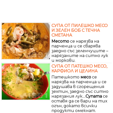
СУПА ОТ ПИЛЕШКО МЕСО
И ЗЕЛЕН БОБ С ТЕЧНА
СМЕТАНА
Месото
се нарязва на
парченца и се сварява
заедно със зеленчуците –
нарязаните на ситно лук
и моркови.
СУПА ОТ ПАТЕШКО МЕСО,
КАРФИОЛ И ЦЕЛИНА
Патешкото
месо
се
нарязва на парченца и се
задушава в сгорещения
зехтин, заедно със ситно
нарязания лук....
Супата
се
оставя да се вари на тих
огън, докато всички
продукти омекнат.