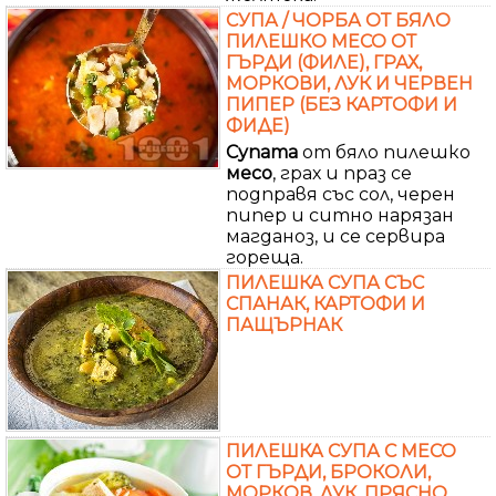
СУПА / ЧОРБА ОТ БЯЛО
ПИЛЕШКО МЕСО ОТ
ГЪРДИ (ФИЛЕ), ГРАХ,
МОРКОВИ, ЛУК И ЧЕРВЕН
ПИПЕР (БЕЗ КАРТОФИ И
ФИДЕ)
Супата
от бяло пилешко
месо
, грах и праз се
подправя със сол, черен
пипер и ситно нарязан
магданоз, и се сервира
гореща.
ПИЛЕШКА СУПА СЪС
СПАНАК, КАРТОФИ И
ПАЩЪРНАК
ПИЛЕШКА СУПА С МЕСО
ОТ ГЪРДИ, БРОКОЛИ,
МОРКОВ, ЛУК, ПРЯСНО