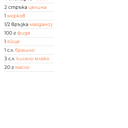
2 стръка
целина
1
морков
1/2 връзка
магданоз
100 г
фиде
1
яйце
1 с.л.
брашно
3 с.л.
кисело мляко
20 г
масло