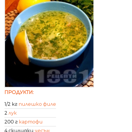
ПРОДУКТИ:
1/2 кг
пилешко филе
2
лук
200 г
картофи
4 скилидки
чесън