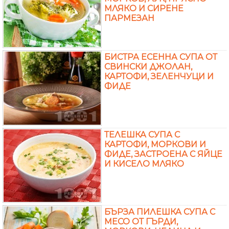
МЛЯКО И СИРЕНЕ
ПАРМЕЗАН
БИСТРА ЕСЕННА СУПА ОТ
СВИНСКИ ДЖОЛАН,
КАРТОФИ, ЗЕЛЕНЧУЦИ И
ФИДЕ
ТЕЛЕШКА СУПА С
КАРТОФИ, МОРКОВИ И
ФИДЕ, ЗАСТРОЕНА С ЯЙЦЕ
И КИСЕЛО МЛЯКО
БЪРЗА ПИЛЕШКА СУПА С
МЕСО ОТ ГЪРДИ,