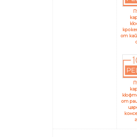
П
ка
кю
кроке
от кай
П
ка
кюфте
от рац
цар
консе