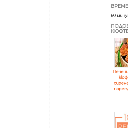
ВРЕМЕ
60 мин
ПОДОБ
КЮФТЕ
Печен
кюф
сирене
пармез