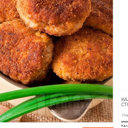
КА
СТ
По
Кал