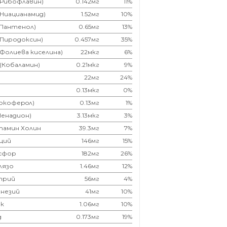
(Рибофлавин)
0.142мг
11%
(Ниацианамид)
1.52мг
10%
(Пантенол)
0.65мг
13%
(Пиродоксин)
0.457мг
35%
(Фолиева киселина)
22мкг
6%
 (Кобаламин)
0.21мкг
9%
22мг
24%
0.13мкг
0%
Токоферoл)
0.13мг
1%
Менадион)
3.13мкг
3%
тамин Холин
39.3мг
7%
ций
146мг
15%
сфор
182мг
26%
лязо
1.46мг
12%
трий
56мг
4%
незий
41мг
10%
к
1.06мг
10%
д
0.173мг
19%