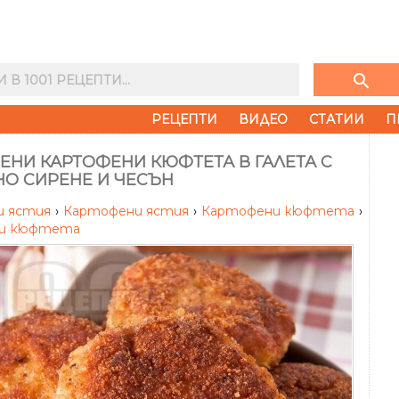
search
РЕЦЕПТИ
ВИДЕО
СТАТИИ
П
ЕНИ КАРТОФЕНИ КЮФТЕТА В ГАЛЕТА С
НО СИРЕНЕ И ЧЕСЪН
и ястия
›
Картофени ястия
›
Картофени кюфтета
›
и кюфтета