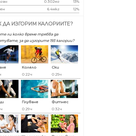
ган
0.302мг
13%
ен
6.4мкг
12%
К ДА ИЗГОРИМ КАЛОРИИТЕ?
те ли колко време трябва да
тувате, за да изгорите 193 калoрии?
ане
Колело
Ски
ч
0:22ч
0:25ч
ци
Плуване
Фитнес
9ч
0:29ч
0:32ч