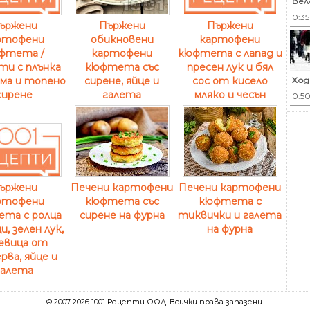
Вел
0:3
Пържени
ържени
Пържени
обикновени
ртофени
картофени
картофени
фтета /
кюфтета с лапад и
кюфтета със
ти с плънка
пресен лук и бял
Ход
сирене, яйце и
ма и топено
сос от кисело
галета
сирене
мляко и чесън
0:5
Печени картофени
Печени картофени
ържени
кюфтета със
кюфтета с
ртофени
сирене на фурна
тиквички и галета
та с ролца
на фурна
и, зелен лук,
евица от
рва, яйце и
галета
© 2007-2026 1001 Рецепти ООД. Всички права запазени.