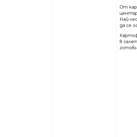
От кар
център
Най-лес
да се 
Картоф
в гале
готовн