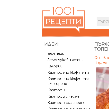
ИДЕИ:
ПЪРЖ
ТОПЕ
Белтъци
Основн
Зеленчукови ястия
Пържен
Калории
Картофени кюфтета
Картофени кюфтета
със сирене
Картофи
Картофи с чесън
Картофи със сирене
Картофи със сирене на