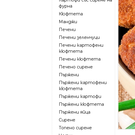
фурна
Кюфтета
Манджи
Печени
Печени зеленчуци
Печени картофени
кюфтета
Печени кюфтета
Печено сирене
Пържени
Пържени картофени
кюфтета
Пържени картофи
Пържени кюфтета
Пържени яйца
Сирене
Топено сирене