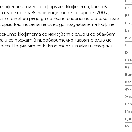
B2 
тофената смес се оформят кюфтета, като в
B3 
а им се поставя парченце топено сирене (200 г).
B5 
но е с мокри ръце да се хване сиренето и около него
B6 
оформи картофената смес до получаване на кюфте.
B9 
ените кюфтета се намазват с олио и се овалват
B12
та и се пържат в предварително загрято олио до
C
ост. Поднасят се както топли, така и студени.
D
E (
K (
Ви
Кал
Фо
Же
На
Маг
Цин
Ме