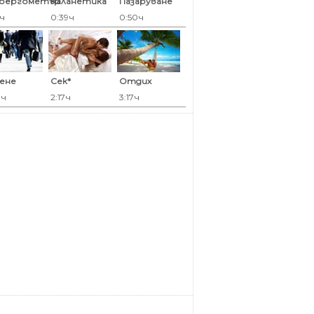
оергометър
Каланетика
Пазаруване
5ч
0:39ч
0:50ч
ене
Сек*
Отдих
0ч
2:17ч
3:17ч