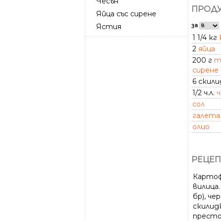
Чесън
ПРОДУ
Яйца със сирене
за
Ястия
1 1/4 кг
2
яйца
200 г
т
сирене
6 скил
1/2 ч.л.
ч
сол
галета
олио
РЕЦЕП
Картофи
вилица.
бр), че
скилидк
престо