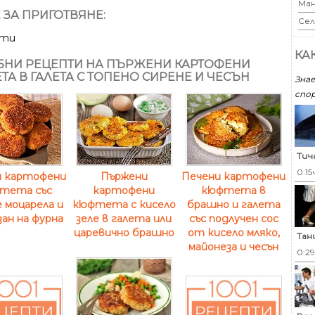
Ман
 ЗА ПРИГОТВЯНЕ:
Сел
ути
КА
НИ РЕЦЕПТИ НА ПЪРЖЕНИ КАРТОФЕНИ
ТА В ГАЛЕТА С ТОПЕНО СИРЕНЕ И ЧЕСЪН
Знае
спор
Тич
0:15
и картофени
Пържени
Печени картофени
тета със
картофени
кюфтета в
 моцарела и
кюфтета с кисело
брашно и галета
ан на фурна
зеле в галета или
със подлучен сос
царевично брашно
от кисело мляко,
Тан
майонеза и чесън
0:2