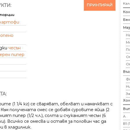
Кал
ПРИНТИРАЙ
КТИ:
Кол
порции
Бе
картофи
Маз
Н
опено
М
идки
чесън
П
ерен пипер
Ом
О
Въ
Ф
Н
ТА:
З
Хо
те (1 1/4 кг) се сваряват, обелват и намачкват с
Вит
 Към получената смес се добавя суровите яйца (2
рният пипер (1/2 ч.л.), солта и счуканият чесън (6
А
и). Всичко се омесва и оставя за половин час да
B1 
и в хладилник.