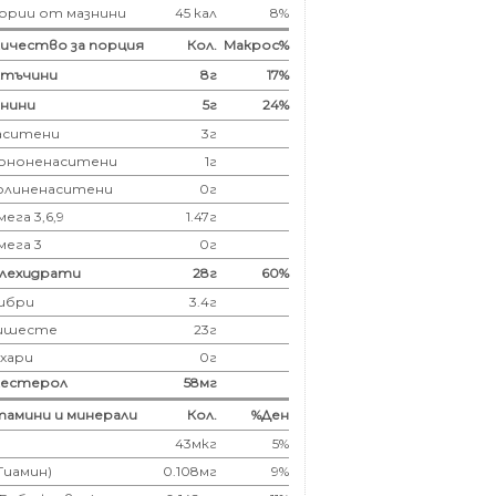
ории от мазнини
45 кал
8%
ичество за порция
Кол.
Макрос%
лтъчини
8
г
17%
нини
5
г
24%
аситени
3
г
ононенаситени
1г
олиненаситени
0г
ега 3,6,9
1.47г
мега 3
0г
глехидрати
28
г
60%
ибри
3.4
г
ишесте
23г
ахари
0г
лестерол
58
мг
амини и минерали
Кол.
%Ден
43мкг
5%
(Тиамин)
0.108мг
9%