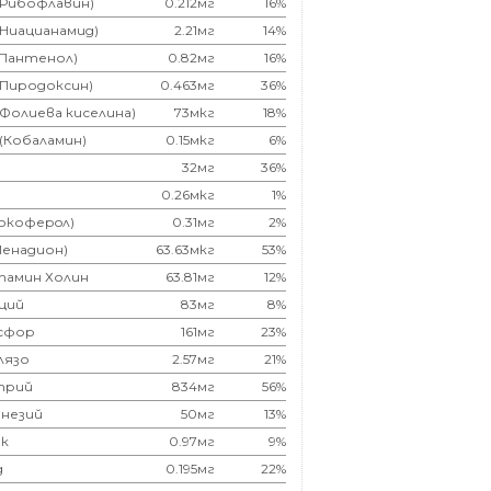
(Рибофлавин)
0.212мг
16%
(Ниацианамид)
2.21мг
14%
(Пантенол)
0.82мг
16%
(Пиродоксин)
0.463мг
36%
(Фолиева киселина)
73мкг
18%
 (Кобаламин)
0.15мкг
6%
32мг
36%
0.26мкг
1%
Токоферoл)
0.31мг
2%
Менадион)
63.63мкг
53%
тамин Холин
63.81мг
12%
ций
83мг
8%
сфор
161мг
23%
лязо
2.57мг
21%
трий
834мг
56%
незий
50мг
13%
к
0.97мг
9%
д
0.195мг
22%