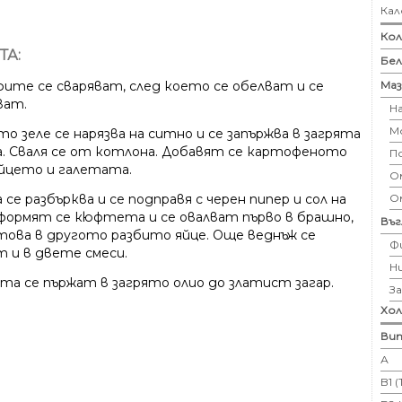
Кал
Кол
ТА:
Бе
Маз
ите се сваряват, след което се обелват и се
ват.
Н
М
о зеле се нарязва на ситно и се запържва в загрята
а. Сваля се от котлона. Добавят се картофеното
П
яйцето и галетата.
Ом
О
се разбърква и се подправя с черен пипер и сол на
Оформят се кюфтета и се овалват първо в брашно,
Въ
 това в другото разбито яйце. Още веднъж се
Ф
т и в двете смеси.
Н
а се пържат в загрято олио до златист загар.
З
Хо
Вит
А
B1 