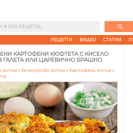
search
РЕЦЕПТИ
ВИДЕО
СТАТИИ
П
ЕНИ КАРТОФЕНИ КЮФТЕТА С КИСЕЛО
В ГАЛЕТА ИЛИ ЦАРЕВИЧНО БРАШНО
и ястия
›
Зеленчукови ястия
›
Картофени ястия
›
та