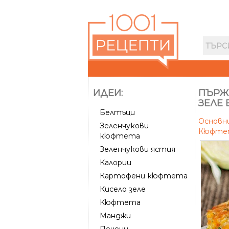
ИДЕИ:
ПЪРЖ
ЗЕЛЕ 
Белтъци
Основн
Зеленчукови
Кюфте
кюфтета
Зеленчукови ястия
Калории
Картофени кюфтета
Кисело зеле
Кюфтета
Манджи
Печени