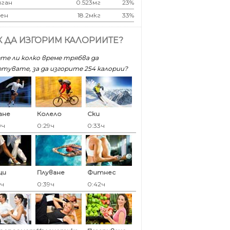
ган
0.523мг
23%
ен
18.2мкг
33%
К ДА ИЗГОРИМ КАЛОРИИТЕ?
те ли колко време трябва да
тувате, за да изгорите 254 калoрии?
ане
Колело
Ски
0ч
0:29ч
0:33ч
ци
Плуване
Фитнес
9ч
0:39ч
0:42ч