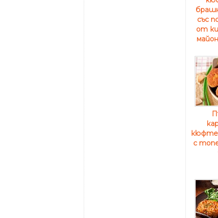
брашн
със п
от ки
майон
П
ка
кюфте
с топе