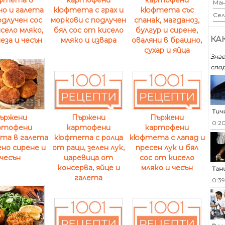
Ман
о и галета
кюфтета с грах и
кюфтета със
Сел
одлучен сос
моркови с подлучен
спанак, магданоз,
село мляко,
бял сос от кисело
булгур и сирене,
КА
еза и чесън
мляко и извара
оваляни в брашно,
сухар и яйца
Знае
спор
Тич
ържени
Пържени
Пържени
0:2
ртофени
картофени
картофени
та в галета
кюфтета с ролца
кюфтета с лапад и
но сирене и
от раци, зелен лук,
пресен лук и бял
чесън
царевица от
сос от кисело
консерва, яйце и
мляко и чесън
Тан
галета
0:3