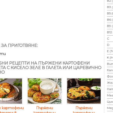
B2 
B3 
B5 
B6 
B9 
B12
C
D
 ЗА ПРИГОТВЯНЕ:
E (
ути
K (
НИ РЕЦЕПТИ НА ПЪРЖЕНИ КАРТОФЕНИ
Ви
ТА С КИСЕЛО ЗЕЛЕ В ГАЛЕТА ИЛИ ЦАРЕВИЧНО
Кал
НО
Фо
Же
На
Маг
Цин
и картофени
Пържени
Пържени
Ме
фтета в
картофени
картофени