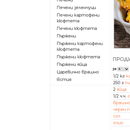
Печени зеленчуци
Печени картофени
кюфтета
Печени кюфтета
Пържени
Пържени картофени
кюфтета
Пържени кюфтета
ПРОДУ
Пържени яйца
за
Царевично брашно
1/2 кг
к
Ястия
250 г
ки
2
яйца
1/2 ч.ч.
брашн
черен 
сол
олио