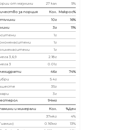
ории от мазнини
27 кал
5%
ичество за порция
Кол.
Макрос%
лтъчини
10
г
16%
нини
3
г
11%
аситени
1
г
ононенаситени
1г
олиненаситени
1г
ега 3,6,9
2.18г
мега 3
0.01г
глехидрати
46
г
74%
ибри
5.4
г
ишесте
35г
ахари
3г
лестерол
94
мг
амини и минерали
Кол.
%Ден
37мкг
4%
(Тиамин)
0.161мг
13%