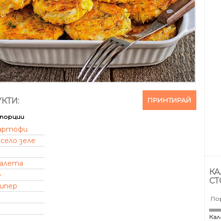
ПРИНТИРАЙ
КТИ:
порции
артофи
село зеле
галета
КА
о
СТ
пипер
По
Кал