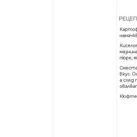
РЕЦЕП
Картоф
намачк
Киселот
мазнин
пюре, 
Сместа 
вкус. 
а след
овалва
Кюфтет