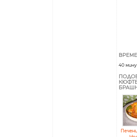
ВРЕМЕ
40 мин
ПОДОБ
КЮФТЕ
БРАШ
Печен
кю