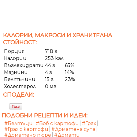
КАЛОРИИ, МАКРОСИ И ХРАНИТЕЛНА
СТОЙНОСТ:
Порция
718 г
Калории
253 кал
Въглехидрати
44 г
65%
Мазнини
4 г
14%
Белтъчини
15 г
23%
Холестерол
0 мг
СПОДЕЛИ:
ПОДОБНИ РЕЦЕПТИ И ИДЕИ:
#Белтъци
#Боб с картофи
#Грах
#Грах с картофи
#Доматена супа
#Доматено пюре
#Домати