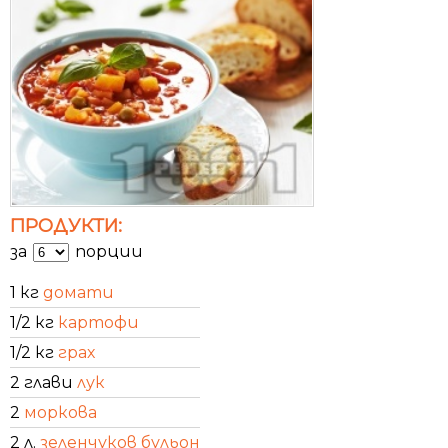
ПРОДУКТИ:
за
порции
1 кг
домати
1/2 кг
картофи
1/2 кг
грах
2 глави
лук
2
моркова
2 л.
зеленчуков бульон