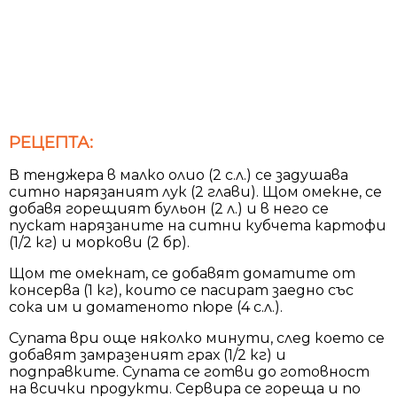
РЕЦЕПТА:
В тенджера в малко олио (2 с.л.) се задушава
ситно нарязаният лук (2 глави). Щом омекне, се
добавя горещият бульон (2 л.) и в него се
пускат нарязаните на ситни кубчета картофи
(1/2 кг) и моркови (2 бр).
Щом те омекнат, се добавят доматите от
консерва (1 кг), които се пасират заедно със
сока им и доматеното пюре (4 с.л.).
Супата ври още няколко минути, след което се
добавят замразеният грах (1/2 кг) и
подправките. Супата се готви до готовност
на всички продукти. Сервира се гореща и по