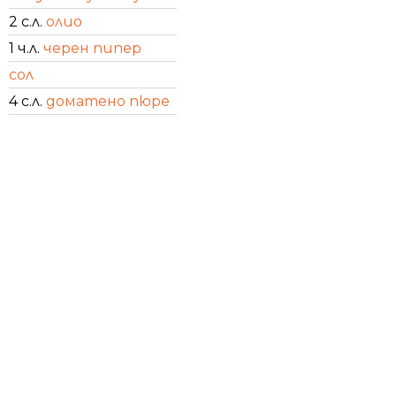
2 с.л.
олио
1 ч.л.
черен пипер
сол
4 с.л.
доматено пюре