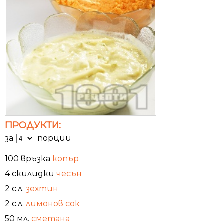
ПРОДУКТИ:
за
порции
100 връзка
копър
4 скилидки
чесън
2 с.л.
зехтин
2 с.л.
лимонов сок
50 мл.
сметана