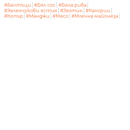
#Белтъци
#Бял сос
#Бяла риба
#Зеленчукови ястия
#Зехтин
#Калории
#Копър
#Манджи
#Месо
#Млечна майонеза