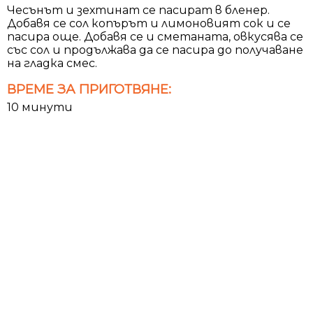
Чесънът и зехтинат се пасират в бленер.
Добавя се сол копърът и лимоновият сок и се
пасира още. Добавя се и сметаната, овкусява се
със сол и продължава да се пасира до получаване
на гладка смес.
ВРЕМЕ ЗА ПРИГОТВЯНЕ:
10 минути