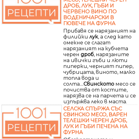
ДРОБ, ЛУК, ГЪБИ И
ЧЕРВЕНО ВИНО ПО
ВОДЕНИЧАРСКИ В
ГЮВЕЧЕ НА ФУРНА
Прибавя се нарязаният на
филийки
лук
, а след като
омекне се слагат
нарязаният на кубчета
черен
дроб
, нарязаните
на ивички гъби и люти
пиперки, черният пипер,
чубрицата, виното, малко
топла вода и
солта....
Свинското
месо се
почиства от костите,
нарязва се на парчета и се
изпържва леко в маста.
СЕЛСКА СПЪРЖА СЪС
СВИНСКО МЕСО, ВАРЕН
ТЕЛЕШКИ ЧЕРЕН ДРОБ,
ЛУК И ГЪБИ ПЕЧЕНА НА
ФУРНА