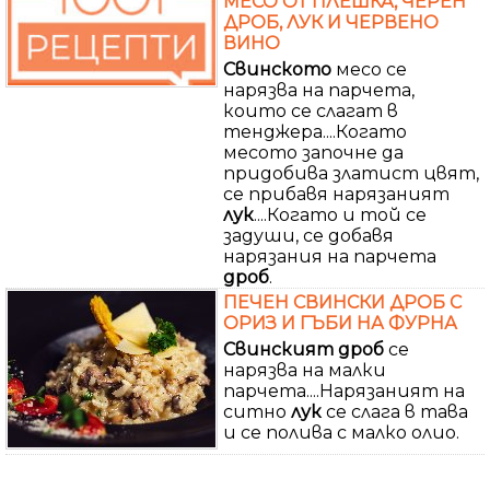
МЕСО ОТ ПЛЕШКА, ЧЕРЕН
ДРОБ, ЛУК И ЧЕРВЕНО
ВИНО
Свинското
месо се
нарязва на парчета,
които се слагат в
тенджера....Когато
месото започне да
придобива златист цвят,
се прибавя нарязаният
лук
....Когато и той се
задуши, се добавя
нарязания на парчета
дроб
.
ПЕЧЕН СВИНСКИ ДРОБ С
ОРИЗ И ГЪБИ НА ФУРНА
Свинският
дроб
се
нарязва на малки
парчета....Нарязаният на
ситно
лук
се слага в тава
и се полива с малко олио.