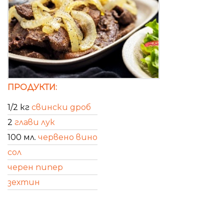
ПРОДУКТИ:
1/2 кг
свински дроб
2
глави лук
100 мл.
червено вино
сол
черен пипер
зехтин