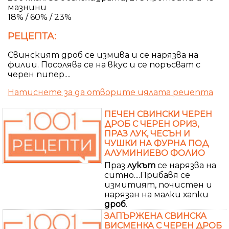
мазнини
18% / 60% / 23%
РЕЦЕПТА:
Свинският дроб се измива и се нарязва на
филии. Посолява се на вкус и се поръсват с
черен пипер....
Натиснете за да отворите цялата рецепта
ПЕЧЕН СВИНСКИ ЧЕРЕН
ДРОБ С ЧЕРЕН ОРИЗ,
ПРАЗ ЛУК, ЧЕСЪН И
ЧУШКИ НА ФУРНА ПОД
АЛУМИНИЕВО ФОЛИО
Праз
лукът
се нарязва на
ситно....Прибавя се
измитият, почистен и
нарязан на малки хапки
дроб
.
ЗАПЪРЖЕНА СВИНСКА
ВИСМЕНКА С ЧЕРЕН ДРОБ