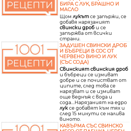
БИРА С ЛУК, БРАШНО И
МАСЛО
Щом
лукът
се запържи, се
добавя нарязаният
свински
дроб
и се
запържва от всички
страни.
ЗАДУШЕН СВИНСКИ ДРОБ
И БЪБРЕЦИ В СОС ОТ
ЧЕРВЕНО ВИНО И ЛУК
(СЪС СОДА)
Свинският
свинския
дроб
и бъбреци се измиват
добре и се почистват от
ципите, след това се
нарязват и се измиват
още веднъж с вода и
сода....Нарязаният на едро
лук
се добавят към тях и
след 15 минути се налива
виното.
КАВЪРМА СЪС СВИНСКО