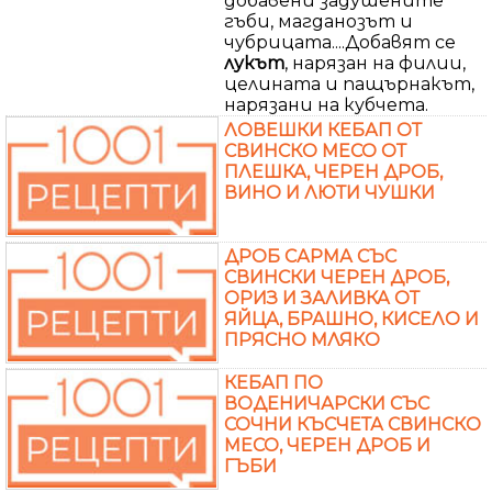
добавени задушените
гъби, магданозът и
чубрицата....Добавят се
лукът
, нарязан на филии,
целината и пащърнакът,
нарязани на кубчета.
ЛОВЕШКИ КЕБАП ОТ
СВИНСКО МЕСО ОТ
ПЛЕШКА, ЧЕРЕН ДРОБ,
ВИНО И ЛЮТИ ЧУШКИ
ДРОБ САРМА СЪС
СВИНСКИ ЧЕРЕН ДРОБ,
ОРИЗ И ЗАЛИВКА ОТ
ЯЙЦА, БРАШНО, КИСЕЛО И
ПРЯСНО МЛЯКО
КЕБАП ПО
ВОДЕНИЧАРСКИ СЪС
СОЧНИ КЪСЧЕТА СВИНСКО
МЕСО, ЧЕРЕН ДРОБ И
ГЪБИ