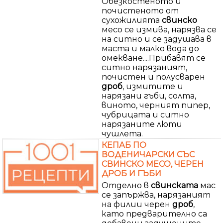
Обезкостеното и
почистеното от
сухожилията
свинско
месо се измива, нарязва се
на ситно и се задушава в
маста и малко вода до
омекване....Прибавят се
ситно нарязаният,
почистен и полусварен
дроб
, измитите и
нарязани гъби, солта,
виното, черният пипер,
чубрицата и ситно
нарязаните люти
чушлета.
КЕПАБ ПО
ВОДЕНИЧАРСКИ СЪС
СВИНСКО МЕСО, ЧЕРЕН
ДРОБ И ГЪБИ
Отделно в
свинската
мас
се запържва, нарязаният
на филии черен
дроб
,
като предварително са