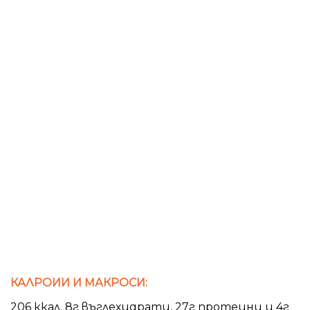
КАЛРОИИ И МАКРОСИ:
206 ккал. 8г въглехидрати, 27г протеини и 4г