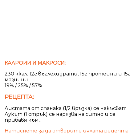
КАЛРОИИ И МАКРОСИ:
230 ккал. 12г въглехидрати, 15г протеини и 15г
мазнини
19% / 25% / 57%
РЕЦЕПТА:
Листата от спанака (1/2 връзка) се накъсват.
Лукът (1 стрък) се нарязва на ситно и се
прибавя към...
Натиснете за да отворите цялата рецепта