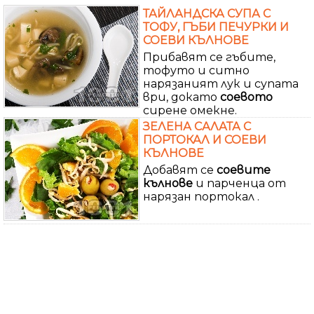
ТАЙЛАНДСКА СУПА С
ТОФУ, ГЪБИ ПЕЧУРКИ И
СОЕВИ КЪЛНОВЕ
Прибавят се гъбите,
тофуто и ситно
нарязаният лук и супата
ври, докато
соевото
сирене омекне.
ЗЕЛЕНА САЛАТА С
ПОРТОКАЛ И СОЕВИ
КЪЛНОВЕ
Добавят се
соевите
кълнове
и парченца от
нарязан портокал .