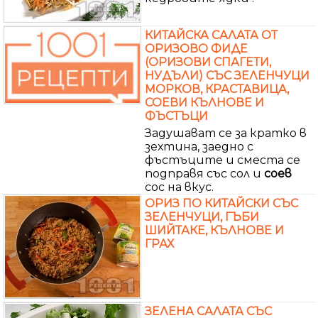
КИТАЙСКА САЛАТА ОТ
ОРИЗОВО ФИДЕ
(ОРИЗОВИ СПАГЕТИ,
НУДЪЛИ) СЪС ЗЕЛЕНЧУЦИ
МОРКОВ, КРАСТАВИЦА,
СОЕВИ КЪЛНОВЕ И
ФЪСТЪЦИ
Задушават се за кратко в
зехтина, заедно с
фъстъците и сместа се
подправя със сол и
соев
сос на вкус.
ОРИЗ ПО КИТАЙСКИ СЪС
ЗЕЛЕНЧУЦИ, ГЪБИ
ШИЙТАКЕ, КЪЛНОВЕ И
ГРАХ
ЗЕЛЕНА САЛАТА СЪС