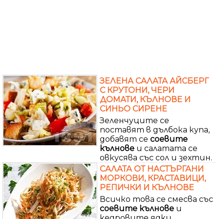
ЗЕЛЕНА САЛАТА АЙСБЕРГ
С КРУТОНИ, ЧЕРИ
ДОМАТИ, КЪЛНОВЕ И
СИНЬО СИРЕНЕ
Зеленчуците се
поставят в дълбока купа,
добавят се
соевите
кълнове
и салатата се
овкусява със сол и зехтин.
САЛАТА ОТ НАСТЪРГАНИ
МОРКОВИ, КРАСТАВИЦИ,
РЕПИЧКИ И КЪЛНОВЕ
Всичко това се смесва със
соевите
кълнове
и
кедровите ядки .