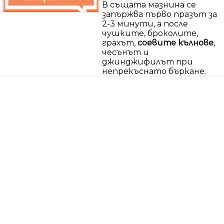
В същата мазнина се
запържва първо празът за
2-3 минути, а после
чушките, броколите,
грахът,
соевите
кълнове
,
чесънът и
джинджифилът при
непрекъснато бъркане.