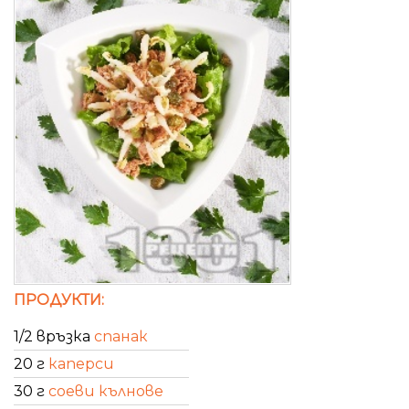
ПРОДУКТИ:
1/2 връзка
спанак
20 г
каперси
30 г
соеви кълнове