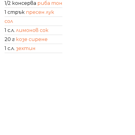
1/2 консерва
риба тон
1 стрък
пресен лук
сол
1 с.л.
лимонов сок
20 г
козе сирене
1 с.л.
зехтин