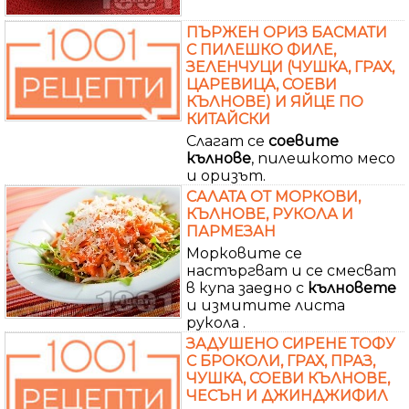
ПЪРЖЕН ОРИЗ БАСМАТИ
С ПИЛЕШКО ФИЛЕ,
ЗЕЛЕНЧУЦИ (ЧУШКА, ГРАХ,
ЦАРЕВИЦА, СОЕВИ
КЪЛНОВЕ) И ЯЙЦЕ ПО
КИТАЙСКИ
Слагат се
соевите
кълнове
, пилешкото месо
и оризът.
САЛАТА ОТ МОРКОВИ,
КЪЛНОВЕ, РУКОЛА И
ПАРМЕЗАН
Морковите се
настъргват и се смесват
в купа заедно с
кълновете
и измитите листа
рукола .
ЗАДУШЕНО СИРЕНЕ ТОФУ
С БРОКОЛИ, ГРАХ, ПРАЗ,
ЧУШКА, СОЕВИ КЪЛНОВЕ,
ЧЕСЪН И ДЖИНДЖИФИЛ