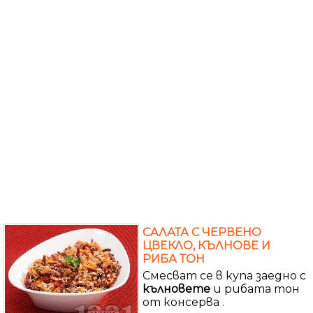
САЛАТА С ЧЕРВЕНО
ЦВЕКЛО, КЪЛНОВЕ И
РИБА ТОН
Смесват се в купа заедно с
кълновете
и рибата тон
от консерва .