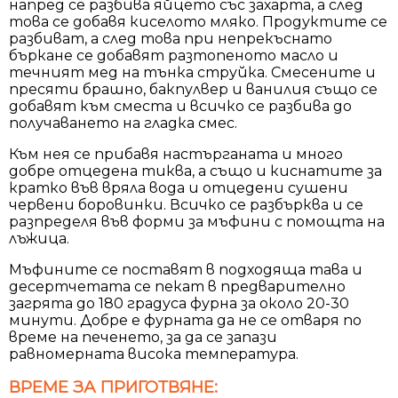
напред се разбива яйцето със захарта, а след
това се добавя киселото мляко. Продуктите се
разбиват, а след това при непрекъснато
бъркане се добавят разтопеното масло и
течният мед на тънка струйка. Смесените и
пресяти брашно, бакпулвер и ванилия също се
добавят към сместа и всичко се разбива до
получаването на гладка смес.
Към нея се прибавя настърганата и много
добре отцедена тиква, а също и киснатите за
кратко във вряла вода и отцедени сушени
червени боровинки. Всичко се разбърква и се
разпределя във форми за мъфини с помощта на
лъжица.
Мъфините се поставят в подходяща тава и
десертчетата се пекат в предварително
загрята до 180 градуса фурна за около 20-30
минути. Добре е фурната да не се отваря по
време на печенето, за да се запази
равномерната висока температура.
ВРЕМЕ ЗА ПРИГОТВЯНЕ: