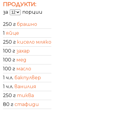
ПРОДУКТИ:
за
порции
250 г
брашно
1
яйце
250 г
кисело мляко
100 г
захар
100 г
мед
100 г
масло
1 ч.л.
бакпулвер
1 ч.л.
ванилия
250 г
тиква
80 г
стафиди