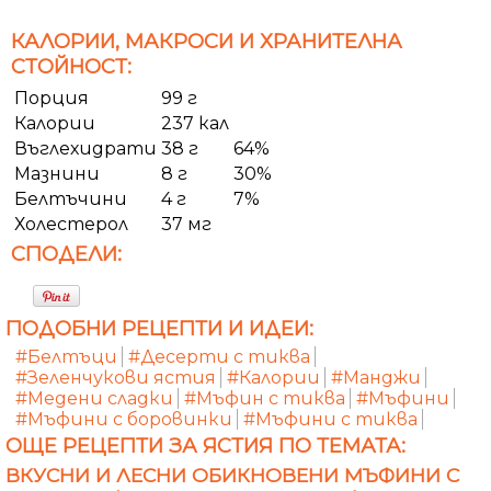
КАЛОРИИ, МАКРОСИ И ХРАНИТЕЛНА
СТОЙНОСТ:
Порция
99 г
Калории
237 кал
Въглехидрати
38 г
64%
Мазнини
8 г
30%
Белтъчини
4 г
7%
Холестерол
37 мг
СПОДЕЛИ:
ПОДОБНИ РЕЦЕПТИ И ИДЕИ:
#Белтъци
#Десерти с тиква
#Зеленчукови ястия
#Калории
#Манджи
#Медени сладки
#Мъфин с тиква
#Мъфини
#Мъфини с боровинки
#Мъфини с тиква
ОЩЕ РЕЦЕПТИ ЗА ЯСТИЯ ПО ТЕМАТА:
ВКУСНИ И ЛЕСНИ ОБИКНОВЕНИ МЪФИНИ С