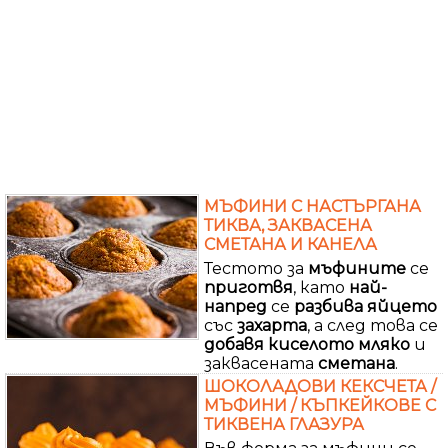
МЪФИНИ С НАСТЪРГАНА
ТИКВА, ЗАКВАСЕНА
СМЕТАНА И КАНЕЛА
Тестото за
мъфините
се
приготвя
, като
най-
напред
се
разбива
яйцето
със
захарта
, а след това се
добавя
киселото
мляко
и
заквасената
сметана
.
ШОКОЛАДОВИ КЕКСЧЕТА /
МЪФИНИ / КЪПКЕЙКОВЕ С
ТИКВЕНА ГЛАЗУРА