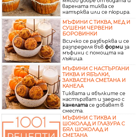
много добре от водата и
варената тиква се
натърква или се пюрира.
МЪФИНИ С ТИКВА, МЕД И
СУШЕНИ ЧЕРВЕНИ
БОРОВИНКИ
Всичко се разбърква и се
разпределя във
форми
за
мъфини с помощта на
лъжица.
МЪФИНИ С НАСТЪРГАНИ
ТИКВА И ЯБЪЛКИ,
ЗАКВАСЕНА СМЕТАНА И
КАНЕЛА
Тиквата и ябълките се
настъргват и заедно с
канелата
се добавят в
сместа.
МЪФИНИ С ТИКВА И
ШОКОЛАД И ГЛАЗУРА С
БЯЛ ШОКОЛАД И
СМЕТАНА