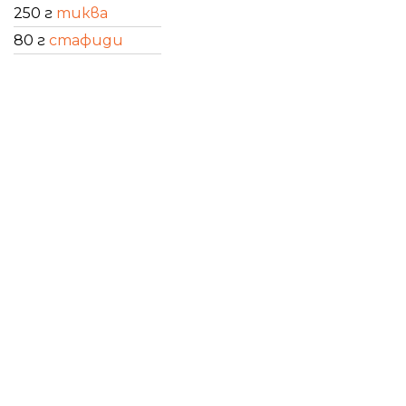
250 г
тиква
80 г
стафиди