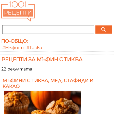
search
ПО-ОБЩО:
#Мъфини
#Тиква
РЕЦЕПТИ ЗА МЪФИН С ТИКВА
22 резултата
МЪФИНИ С ТИКВА, МЕД, СТАФИДИ И
КАКАО