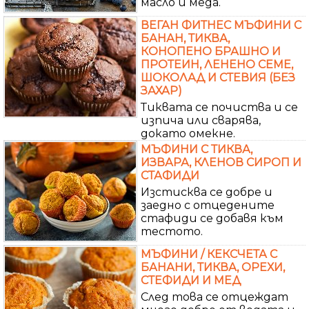
масло и меда.
ВЕГАН ФИТНЕС МЪФИНИ С
БАНАН, ТИКВА,
КОНОПЕНО БРАШНО И
ПРОТЕИН, ЛЕНЕНО СЕМЕ,
ШОКОЛАД И СТЕВИЯ (БЕЗ
ЗАХАР)
Тиквата се почиства и се
изпича или сварява,
докато омекне.
МЪФИНИ С ТИКВА,
ИЗВАРА, КЛЕНОВ СИРОП И
СТАФИДИ
Изстисква се добре и
заедно с отцедените
стафиди се добавя към
тестото.
МЪФИНИ / КЕКСЧЕТА С
БАНАНИ, ТИКВА, ОРЕХИ,
СТЕФИДИ И МЕД
След това се отцеждат