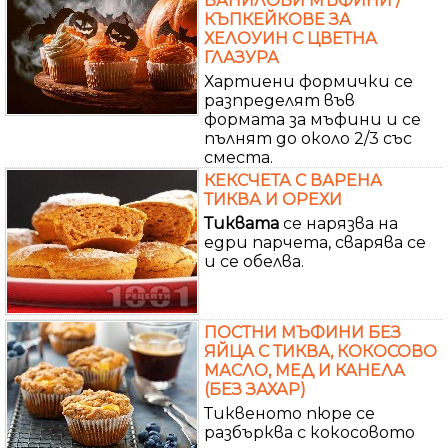
ВАНИЛОВИ МЪФИНИ /
КЪПКЕЙКОВЕ ЗА
ХЕЛОУИН С ЦВЕТНА
ГЛАЗУРА
Хартиени формички се
разпределят във
формата за мъфини и се
пълнят до около 2/3 със
сместа.
КЕКСЧЕТА С ВАРЕНА
ТИКВА И ОРЕХИ
Тиквата
се нарязва на
едри парчета, сварява се
и се обелва.
ПОСТНИ МЪФИНИ БЕЗ
ЯЙЦА С ТИКВА, КОКОСОВО
МАСЛО, МЕД И КАНЕЛА
(БЕЗ ЗАХАР)
Тиквеното пюре се
разбърква с кокосовото