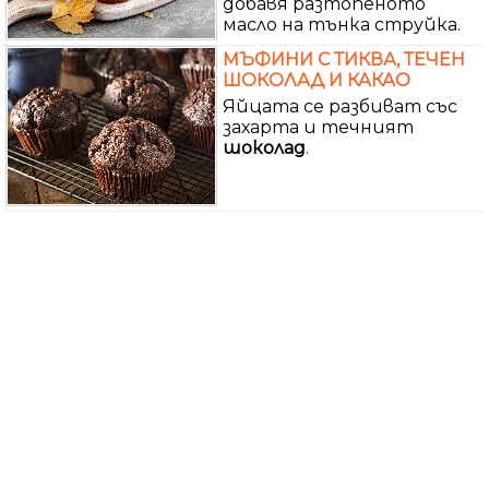
добавя разтопеното
масло на тънка струйка.
МЪФИНИ С ТИКВА, ТЕЧЕН
ШОКОЛАД И КАКАО
Яйцата се разбиват със
захарта и течният
шоколад
.