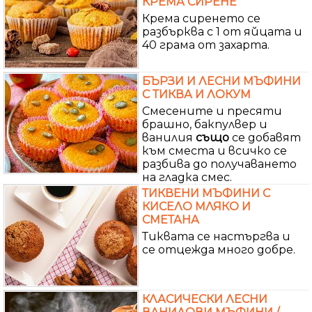
КРЕМА СИРЕНЕ
Крема сиренето се
разбърква с 1 от яйцата и
40 грама от захарта.
БЪРЗИ И ЛЕСНИ МЪФИНИ
С ТИКВА И ЛОКУМ
Смесените и пресяти
брашно, бакпулвер и
ванилия
също
се добавят
към сместа и всичко се
разбива до получаването
на гладка смес.
ТИКВЕНИ МЪФИНИ С
КИСЕЛО МЛЯКО И
СМЕТАНА
Тиквата се настъргва и
се отцежда много добре.
КЛАСИЧЕСКИ ЛЕСНИ