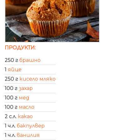
ПРОДУКТИ:
250 г
брашно
1
яйце
250 г
кисело мляко
100 г
захар
100 г
мед
100 г
масло
2 с.л.
какао
1 ч.л.
бакпулвер
1 ч.л.
ванилия