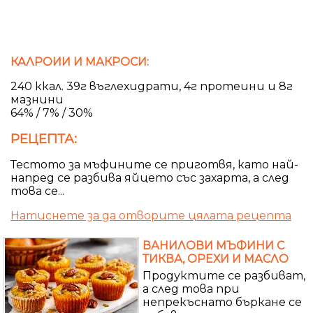
КАЛРОИИ И МАКРОСИ:
240 ккал. 39г въглехидрати, 4г протеини и 8г
мазнини
64% / 7% / 30%
РЕЦЕПТА:
Тестото за мъфините се приготвя, като най-
напред се разбива яйцето със захарта, а след
това се...
Натиснете за да отворите цялата рецепта
ВАНИЛОВИ МЪФИНИ С
ТИКВА, ОРЕХИ И МАСЛО
Продуктите се разбиват,
а след това при
непрекъснато бъркане се