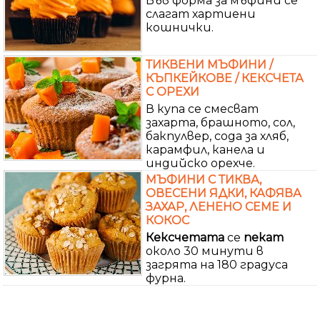
Във форма за мъфини се
слагат хартиени
кошнички.
ТИКВЕНИ МЪФИНИ /
КЪПКЕЙКОВЕ / КЕКСЧЕТА
С ОРЕХИ
В купа се смесват
захарта, брашното, сол,
бакпулвер, сода за хляб,
карамфил, канела и
индийско орехче.
МЪФИНИ С ТИКВА,
ОВЕСЕНИ ЯДКИ, КАФЯВА
ЗАХАР, ЛЕНЕНО СЕМЕ И
КОКОС
Кексчетата
се
пекат
около 30 минути в
загрята на 180 градуса
фурна.