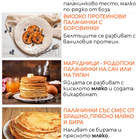
палачинково тесто, малко
по-рядко от боза.
ВИСОКО ПРОТЕИНОВИ
ПАЛАЧИНКИ С
БОРОВИНКИ
Белтъците се разбиват с
ваниловия протеин.
МАРУДНИЦИ - РОДОПСКИ
ПАЛАЧИНКИ НА САЧ ИЛИ
НА ТИГАН
Яйцата се разбиват с
киселото
мляко
и содата
бикарбонат.
ПАЛАЧИНКИ СЪС СМЕС ОТ
БРАШНО, ПРЯСНО МЛЯКО
И БИРА
Наливат се бирата и
прясното
мляко
.