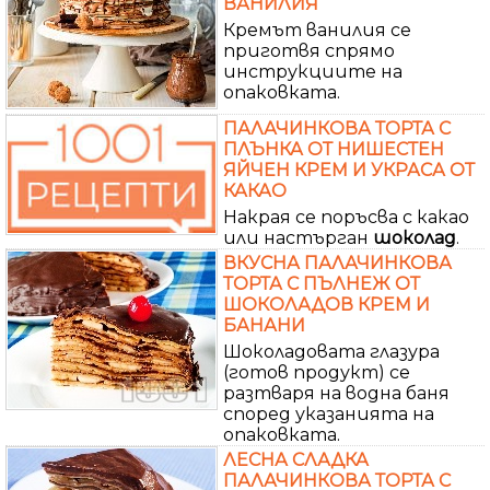
ВАНИЛИЯ
Кремът ванилия се
приготвя спрямо
инструкциите на
опаковката.
ПАЛАЧИНКОВА ТОРТА С
ПЛЪНКА ОТ НИШЕСТЕН
ЯЙЧЕН КРЕМ И УКРАСА ОТ
КАКАО
Накрая се поръсва с какао
или настърган
шоколад
.
ВКУСНА ПАЛАЧИНКОВА
ТОРТА С ПЪЛНЕЖ ОТ
ШОКОЛАДОВ КРЕМ И
БАНАНИ
Шоколадовата глазура
(готов продукт) се
разтваря на водна баня
според указанията на
опаковката.
ЛЕСНА СЛАДКА
ПАЛАЧИНКОВА ТОРТА С