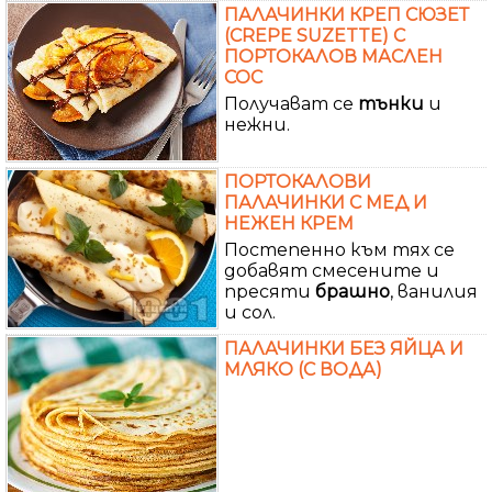
ПАЛАЧИНКИ КРЕП СЮЗЕТ
(CREPE SUZETTE) С
ПОРТОКАЛОВ МАСЛЕН
СОС
Получават се
тънки
и
нежни.
ПОРТОКАЛОВИ
ПАЛАЧИНКИ С МЕД И
НЕЖЕН КРЕМ
Постепенно към тях се
добавят смесените и
пресяти
брашно
, ванилия
и сол.
ПАЛАЧИНКИ БЕЗ ЯЙЦА И
МЛЯКО (С ВОДА)