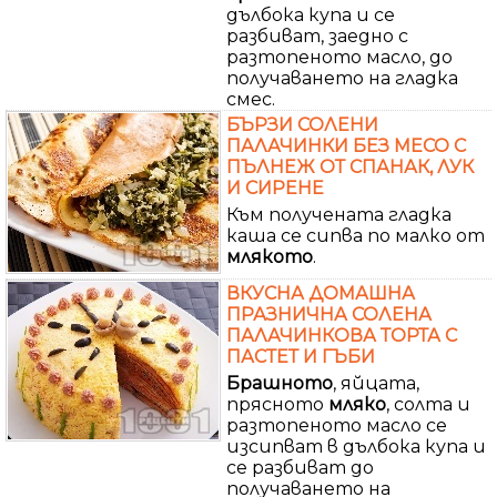
дълбока купа и се
разбиват, заедно с
разтопеното масло, до
получаването на гладка
смес.
БЪРЗИ СОЛЕНИ
ПАЛАЧИНКИ БЕЗ МЕСО С
ПЪЛНЕЖ ОТ СПАНАК, ЛУК
И СИРЕНЕ
Към получената гладка
каша се сипва по малко от
млякото
.
ВКУСНА ДОМАШНА
ПРАЗНИЧНА СОЛЕНА
ПАЛАЧИНКОВА ТОРТА С
ПАСТЕТ И ГЪБИ
Брашното
, яйцата,
прясното
мляко
, солта и
разтопеното масло се
изсипват в дълбока купа и
се разбиват до
получаването на