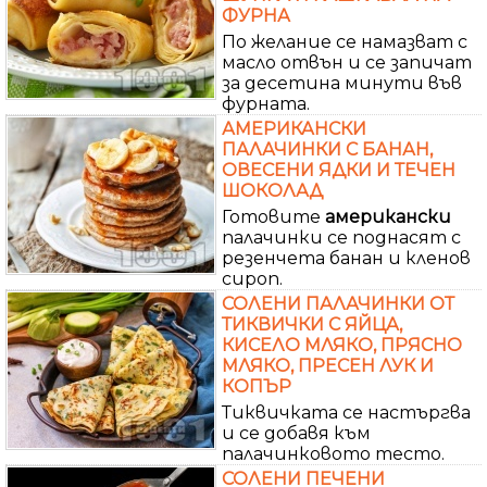
ФУРНА
По желание се намазват с
масло отвън и се запичат
за десетина минути във
фурната.
АМЕРИКАНСКИ
ПАЛАЧИНКИ С БАНАН,
ОВЕСЕНИ ЯДКИ И ТЕЧЕН
ШОКОЛАД
Готовите
американски
палачинки се поднасят с
резенчета банан и кленов
сироп.
СОЛЕНИ ПАЛАЧИНКИ ОТ
ТИКВИЧКИ С ЯЙЦА,
КИСЕЛО МЛЯКО, ПРЯСНО
МЛЯКО, ПРЕСЕН ЛУК И
КОПЪР
Тиквичката се настъргва
и се добавя към
палачинковото тесто.
СОЛЕНИ ПЕЧЕНИ