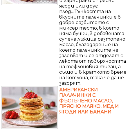
и гарнирани с пресни
ягоди или друг
плод....Тънкостта на
вкусните палачинки е в
добре разбитото с
миксер тесто, в което
няма бучки, в добавената
супена лъжица разтопено
масло, благодарение на
което палачинките не
залепват и се отделят с
лекота от повърхността
на тефлоновия тиган, а
също и в краткото време
на котлона, така че да не
загорят.
АМЕРИКАНСКИ
ПАЛАЧИНКИ С
ФЪСТЪЧЕНО МАСЛО,
ПРЯСНО МЛЯКО, МЕД И
ЯГОДИ ИЛИ БАНАНИ