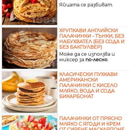
Яйцата се разбиват.
ХРУПКАВИ АНГЛИЙСКИ
ПАЛАЧИНКИ - ТЪНКИ, БЕЗ
НАБУХВАТЕЛ (БЕЗ СОДА И
БЕЗ БАКПУЛВЕР)
Може да се използва и
миксер за
по-лесно
.
КЛАСИЧЕСКИ ПУХКАВИ
АМЕРИКАНСКИ
ПАЛАЧИНКИ С КИСЕЛО
МЛЯКО, ВОДА И СОДА
БИКАРБОНАТ
ПАЛАЧИНКИ ОТ ПРЯСНО
МЛЯКО С ЯГОДИ И КРЕМ
ОТ СИРЕНЕ МАСКАРПОНЕ