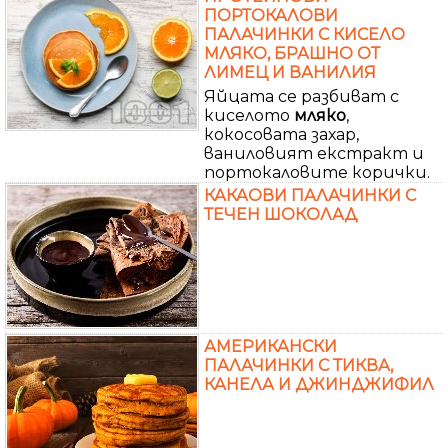
ПОРТОКАЛОВИ
ПАЛАЧИНКИ С КИСЕЛО
МЛЯКО, БРАШНО ОТ
ЛИМЕЦ И ВАНИЛИЯ
Яйцата се разбиват с
киселото
мляко
,
кокосовата захар,
ваниловият екстракт и
портокаловите корички.
КАКАОВИ ПАЛАЧИНКИ С
ТЕЧЕН ШОКОЛАД
АМЕРИКАНСКИ
ПАЛАЧИНКИ С ТИКВА,
КАНЕЛА И ДЖИНДЖИФИЛ