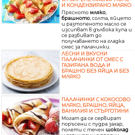
И КОНДЕНЗИРАНО МЛЯКО
Прясното
мляко
,
брашното
, солта, яйцето
и разтопеното масло се
изсипват в дълбока купа и
се разбиват до
получаването на гладка
смес за палачинки.
ЛЕСНИ И ВКУСНИ
ПАЛАЧИНКИ ОТ СМЕС С
ГАЗИРАНА ВОДА И
БРАШНО БЕЗ ЯЙЦА И БЕЗ
МЛЯКО
ПАЛАЧИНКИ С КОКОСОВО
МЛЯКО, БРАШНО, ЯЙЦА,
ВАНИЛИЯ И СТЪРГОТИНИ
Могат да се сервират
поръсени с пудра захар,
полети с течен
шоколад