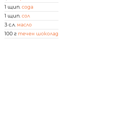
1 щип.
сода
1 щип.
сол
3 с.л.
масло
100 г
течен шоколад