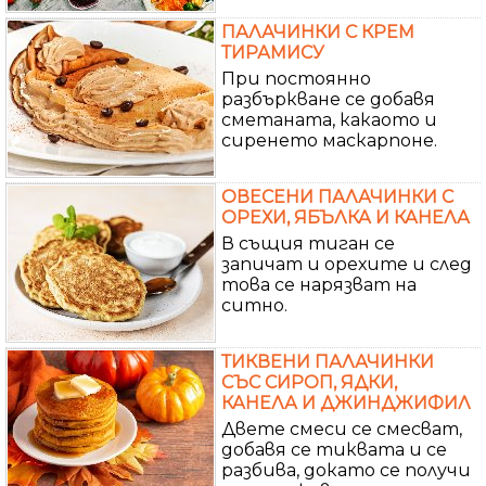
ПАЛАЧИНКИ С КРЕМ
ТИРАМИСУ
При постоянно
разбъркване се добавя
сметаната, какаото и
сиренето маскарпоне.
ОВЕСЕНИ ПАЛАЧИНКИ С
ОРЕХИ, ЯБЪЛКА И КАНЕЛА
В същия тиган се
запичат и орехите и след
това се нарязват на
ситно.
ТИКВЕНИ ПАЛАЧИНКИ
СЪС СИРОП, ЯДКИ,
КАНЕЛА И ДЖИНДЖИФИЛ
Двете смеси се смесват,
добавя се тиквата и се
разбива, докато се получи