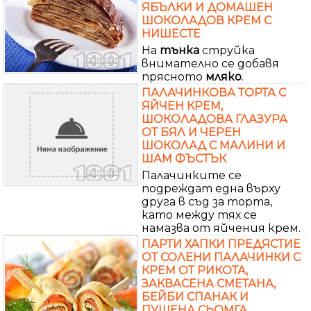
ЯБЪЛКИ И ДОМАШЕН
ШОКОЛАДОВ КРЕМ С
НИШЕСТЕ
На
тънка
струйка
внимателно се добавя
прясното
мляко
.
ПАЛАЧИНКОВА ТОРТА С
ЯЙЧЕН КРЕМ,
ШОКОЛАДОВА ГЛАЗУРА
ОТ БЯЛ И ЧЕРЕН
ШОКОЛАД С МАЛИНИ И
ШАМ ФЪСТЪК
Палачинките се
подреждат една върху
друга в съд за торта,
като между тях се
намазва от яйчения крем.
ПАРТИ ХАПКИ ПРЕДЯСТИЕ
ОТ СОЛЕНИ ПАЛАЧИНКИ С
КРЕМ ОТ РИКОТА,
ЗАКВАСЕНА СМЕТАНА,
БЕЙБИ СПАНАК И
ПУШЕНА СЬОМГА