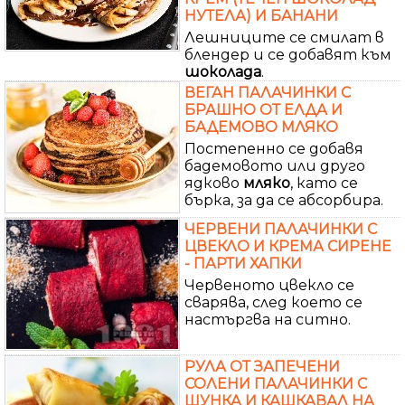
НУТЕЛА) И БАНАНИ
Лешниците се смилат в
блендер и се добавят към
шоколада
.
ВЕГАН ПАЛАЧИНКИ С
БРАШНО ОТ ЕЛДА И
БАДЕМОВО МЛЯКО
Постепенно се добавя
бадемовото или друго
ядково
мляко
, като се
бърка, за да се абсорбира.
ЧЕРВЕНИ ПАЛАЧИНКИ С
ЦВЕКЛО И КРЕМА СИРЕНЕ
- ПАРТИ ХАПКИ
Червеното цвекло се
сварява, след което се
настъргва на ситно.
РУЛА ОТ ЗАПЕЧЕНИ
СОЛЕНИ ПАЛАЧИНКИ С
ШУНКА И КАШКАВАЛ НА