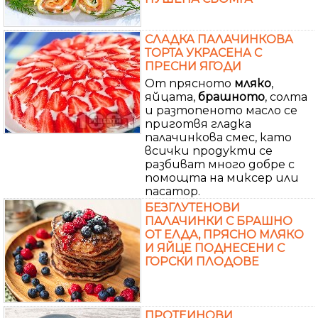
СЛАДКА ПАЛАЧИНКОВА
ТОРТА УКРАСЕНА С
ПРЕСНИ ЯГОДИ
От прясното
мляко
,
яйцата,
брашното
, солта
и разтопеното масло се
приготвя гладка
палачинкова смес, като
всички продукти се
разбиват много добре с
помощта на миксер или
пасатор.
БЕЗГЛУТЕНОВИ
ПАЛАЧИНКИ С БРАШНО
ОТ ЕЛДА, ПРЯСНО МЛЯКО
И ЯЙЦЕ ПОДНЕСЕНИ С
ГОРСКИ ПЛОДОВЕ
ПРОТЕИНОВИ