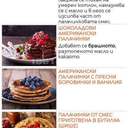
умерен котлон, намазнява
се с масло и в него се
изсипва част от
палачинковата смес.
ШОКОЛАДОВИ
АМЕРИКАНСКИ
ПАЛАЧИНКИ
Добавят се
брашното
,
разтопеното масло и
какаото.
АМЕРИКАНСКИ
ПАЛАЧИНКИ С ПРЕСНИ
БОРОВИНКИ И ВАНИЛИЯ
ПАЛАЧИНКИ ОТ СМЕС
ПРИГОТВЕНА В БУТИЛКА
(ШИШЕ)