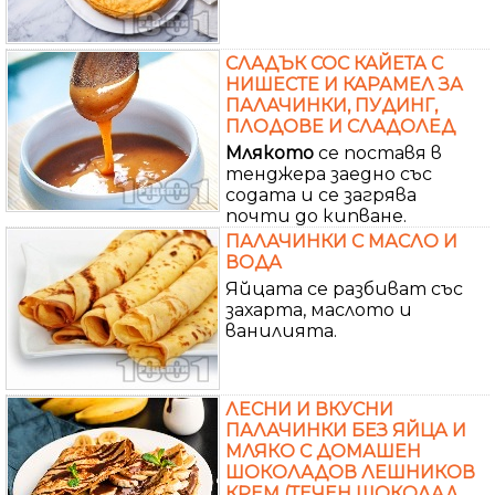
СЛАДЪК СОС КАЙЕТА С
НИШЕСТЕ И КАРАМЕЛ ЗА
ПАЛАЧИНКИ, ПУДИНГ,
ПЛОДОВЕ И СЛАДОЛЕД
Млякото
се поставя в
тенджера заедно със
содата и се загрява
почти до кипване.
ПАЛАЧИНКИ С МАСЛО И
ВОДА
Яйцата се разбиват със
захарта, маслото и
ванилията.
ЛЕСНИ И ВКУСНИ
ПАЛАЧИНКИ БЕЗ ЯЙЦА И
МЛЯКО С ДОМАШЕН
ШОКОЛАДОВ ЛЕШНИКОВ
КРЕМ (ТЕЧЕН ШОКОЛАД