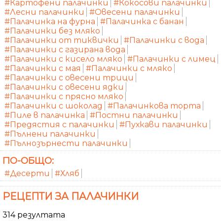
#Картофени палачинки
#Кокосови палачинки
#Лесни палачинки
#Овесени палачинки
#Палачинка на фурна
#Палачинка с банан
#Палачинки без мляко
#Палачинки от тиквички
#Палачинки с вода
#Палачинки с газирана вода
#Палачинки с кисело мляко
#Палачинки с лимец
#Палачинки с мая
#Палачинки с мляко
#Палачинки с овесени трици
#Палачинки с овесени ядки
#Палачинки с прясно мляко
#Палачинки с шоколад
#Палачинкова торта
#Пиле в палачинка
#Постни палачинки
#Предястия с палачинки
#Пухкави палачинки
#Пълнени палачинки
#Пълнозърнести палачинки
ПО-ОБЩО:
#Десерти
#Хляб
РЕЦЕПТИ ЗА ПАЛАЧИНКИ
314 резултата