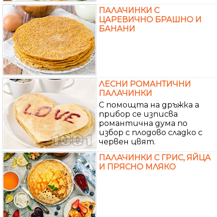
ПАЛАЧИНКИ С
ЦАРЕВИЧНО БРАШНО И
БАНАНИ
ЛЕСНИ РОМАНТИЧНИ
ПАЛАЧИНКИ
С помощта на дръжка а
прибор се изписва
романтична дума по
избор с плодово сладко с
червен цвят.
ПАЛАЧИНКИ С ГРИС, ЯЙЦА
И ПРЯСНО МЛЯКО