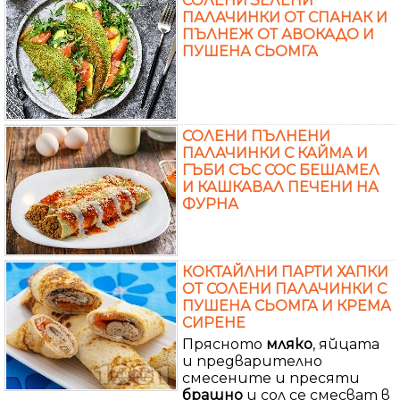
СОЛЕНИ ЗЕЛЕНИ
ПАЛАЧИНКИ ОТ СПАНАК И
ПЪЛНЕЖ ОТ АВОКАДО И
ПУШЕНА СЬОМГА
СОЛЕНИ ПЪЛНЕНИ
ПАЛАЧИНКИ С КАЙМА И
ГЪБИ СЪС СОС БЕШАМЕЛ
И КАШКАВАЛ ПЕЧЕНИ НА
ФУРНА
КОКТАЙЛНИ ПАРТИ ХАПКИ
ОТ СОЛЕНИ ПАЛАЧИНКИ С
ПУШЕНА СЬОМГА И КРЕМА
СИРЕНЕ
Прясното
мляко
, яйцата
и предварително
смесените и пресяти
брашно
и сол се смесват в