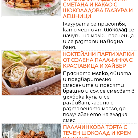
СМЕТАНА И КАКАО С
ШОКОЛАДОВА ГЛАЗУРА И
ЛЕШНИЦИ
Глазурата се приготвя,
като черният
шоколад
се
начупи на малки парченца
и се разтопи на водна
баня.
КОКТЕЙЛНИ ПАРТИ ХАПКИ
ОТ СОЛЕНА ПАЛАЧИНКА С
КРАСТАВИЦА И ХАЙВЕР
Прясното
мляко
, яйцата
и предварително
смесените и пресяти
брашно
и сол се смесват в
дълбока купа и се
разбиват, заедно с
разтопеното масло, до
получаването на гладка
смес.
ПАЛАЧИНКОВА ТОРТА С
ТЕЧЕН ШОКОЛАД И КРЕМ