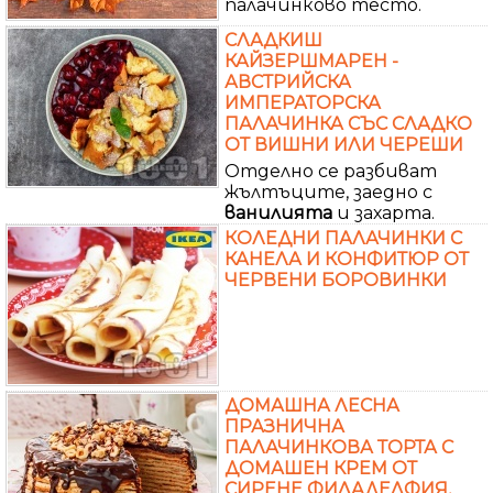
палачинково тесто.
СЛАДКИШ
КАЙЗЕРШМАРЕН -
АВСТРИЙСКА
ИМПЕРАТОРСКА
ПАЛАЧИНКА СЪС СЛАДКО
ОТ ВИШНИ ИЛИ ЧЕРЕШИ
Отделно се разбиват
жълтъците, заедно с
ванилията
и захарта.
КОЛЕДНИ ПАЛАЧИНКИ С
КАНЕЛА И КОНФИТЮР ОТ
ЧЕРВЕНИ БОРОВИНКИ
ДОМАШНА ЛЕСНА
ПРАЗНИЧНА
ПАЛАЧИНКОВА ТОРТА С
ДОМАШЕН КРЕМ ОТ
СИРЕНЕ ФИЛАДЕЛФИЯ,