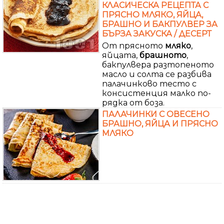
КЛАСИЧЕСКА РЕЦЕПТА С
ПРЯСНО МЛЯКО, ЯЙЦА,
БРАШНО И БАКПУЛВЕР ЗА
БЪРЗА ЗАКУСКА / ДЕСЕРТ
От прясното
мляко
,
яйцата,
брашното
,
бакпулвера разтопеното
масло и солта се разбива
палачинково тесто с
консистенция малко по-
рядка от боза.
ПАЛАЧИНКИ С ОВЕСЕНО
БРАШНО, ЯЙЦА И ПРЯСНО
МЛЯКО