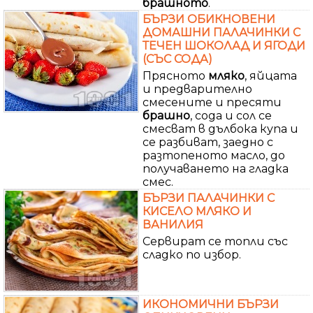
брашното
.
БЪРЗИ ОБИКНОВЕНИ
ДОМАШНИ ПАЛАЧИНКИ С
ТЕЧЕН ШОКОЛАД И ЯГОДИ
(СЪС СОДА)
Прясното
мляко
, яйцата
и предварително
смесените и пресяти
брашно
, сода и сол се
смесват в дълбока купа и
се разбиват, заедно с
разтопеното масло, до
получаването на гладка
смес.
БЪРЗИ ПАЛАЧИНКИ С
КИСЕЛО МЛЯКО И
ВАНИЛИЯ
Сервират се топли със
сладко по избор.
ИКОНОМИЧНИ БЪРЗИ