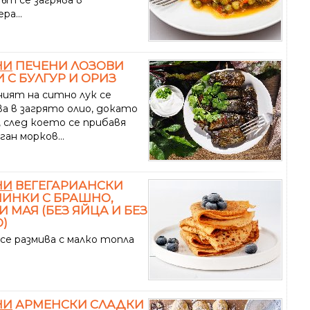
а...
НИ
ПЕЧЕНИ ЛОЗОВИ
 С БУЛГУР И ОРИЗ
ният на ситно лук се
ва в загрято олио, докато
, след което се прибавя
ан морков...
НИ
ВЕГЕГАРИАНСКИ
ИНКИ С БРАШНО,
И МАЯ (БЕЗ ЯЙЦА И БЕЗ
)
се размива с малко топла
НИ
АРМЕНСКИ СЛАДКИ