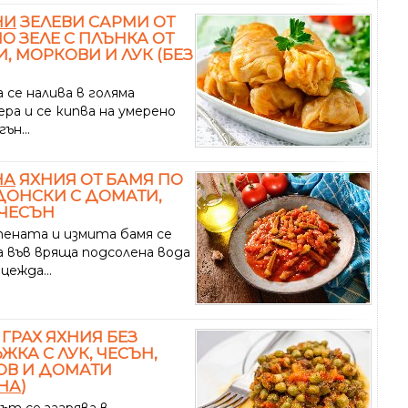
НИ
ЗЕЛЕВИ САРМИ ОТ
О ЗЕЛЕ С ПЛЪНКА ОТ
, МОРКОВИ И ЛУК (БЕЗ
 се налива в голяма
ра и се кипва на умерено
ън...
НА
ЯХНИЯ ОТ БАМЯ ПО
ОНСКИ С ДОМАТИ,
 ЧЕСЪН
ената и измита бамя се
а във вряща подсолена вода
цежда...
 ГРАХ ЯХНИЯ БЕЗ
ЖКА С ЛУК, ЧЕСЪН,
ОВ И ДОМАТИ
НА
)
ът се загрява в