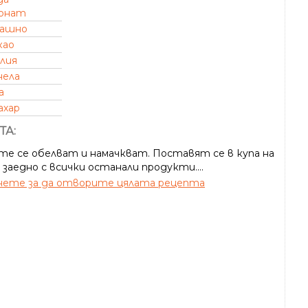
онат
ашно
као
лия
нела
а
ахар
ТА:
те се обелват и намачкват. Поставят се в купа на
 заедно с всички останали продукти....
ете за да отворите цялата рецепта