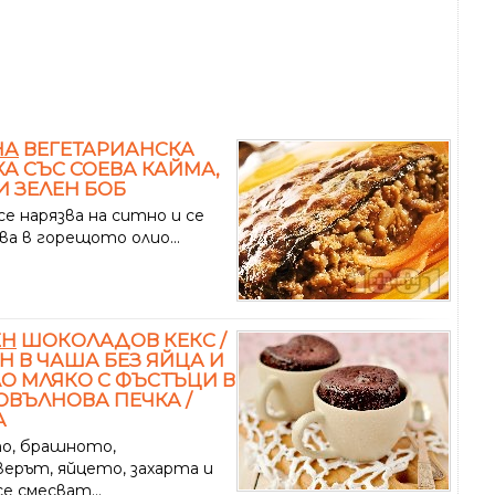
НА
ВЕГЕТАРИАНСКА
А СЪС СОЕВА КАЙМА,
И ЗЕЛЕН БОБ
е нарязва на ситно и се
ва в горещото олио...
ЕН
ШОКОЛАДОВ КЕКС /
 В ЧАША БЕЗ ЯЙЦА И
О МЛЯКО С ФЪСТЪЦИ В
ВЪЛНОВА ПЕЧКА /
А
о, брашното,
верът, яйцето, захарта и
е смесват...