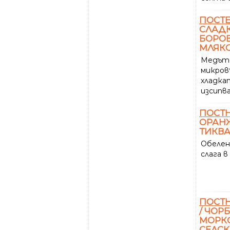
ПОСТ
СЛАДК
БОРОВ
МЛЯКО
Медът 
микровъ
хладка
изсипва
ПОСТ
ОРАНЖ
ТИКВА
Обелен
слага в 
ПОСТ
/ ЧОР
МОРКО
СЕЛС