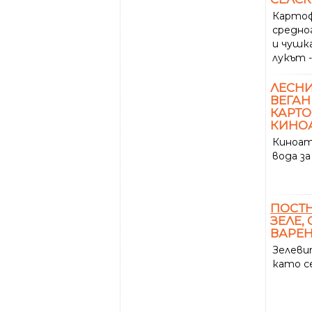
Картоф
средно
и чушка
лукът -
ЛЕСН
ВЕГАН
КАРТО
КИНОА
Киноат
вода за
ПОСТ
ЗЕЛЕ,
ВАРЕН
Зелеви
като с