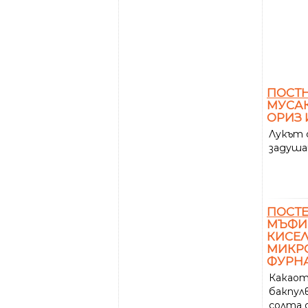
ПОСТ
МУСАК
ОРИЗ 
Лукът с
задуша
ПОСТ
МЪФИН
КИСЕЛ
МИКРО
ФУРН
Какаот
бакпул
солта с