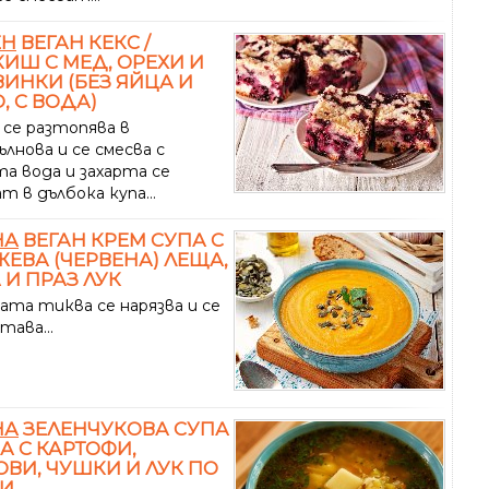
ЕН
ВЕГАН КЕКС /
ИШ С МЕД, ОРЕХИ И
ИНКИ (БЕЗ ЯЙЦА И
, С ВОДА)
се разтопява в
лнова и се смесва с
та вода и захарта се
т в дълбока купа...
НА
ВЕГАН КРЕМ СУПА С
ЕВА (ЧЕРВЕНА) ЛЕЩА,
 И ПРАЗ ЛУК
ата тиква се нарязва и се
тава...
НА
ЗЕЛЕНЧУКОВА СУПА
БА С КАРТОФИ,
ВИ, ЧУШКИ И ЛУК ПО
КИ