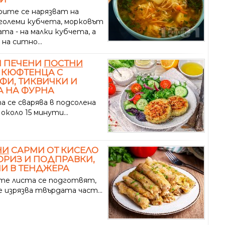
ите се нарязват на
големи кубчета, морковът
та - на малки кубчета, а
 на ситно...
И ПЕЧЕНИ
ПОСТНИ
 КЮФТЕНЦА С
ФИ, ТИКВИЧКИ И
 НА ФУРНА
а се сварява в подсолена
 около 15 минути...
НИ
САРМИ ОТ КИСЕЛО
 ОРИЗ И ПОДПРАВКИ,
И В ТЕНДЖЕРА
те листа се подготвят,
е изрязва твърдата част...