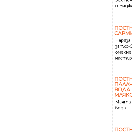
тенджер
ПОСТ
САРМИ
Наряза
запърж
омекне
настърг
ПОСТ
ПАЛАЧ
ВОДА 
МЛЯКО
Маята 
вода...
ПОСТ