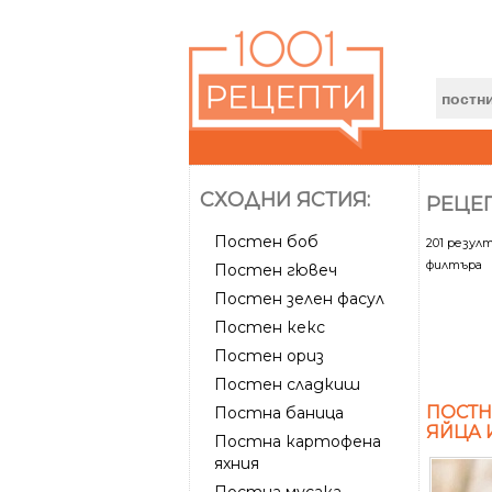
СХОДНИ ЯСТИЯ:
РЕЦЕ
Постен боб
201 резул
филтъра
Постен гювеч
Постен зелен фасул
Постен кекс
Постен ориз
Постен сладкиш
ПОСТН
Постна баница
ЯЙЦА 
Постна картофена
яхния
Постна мусака