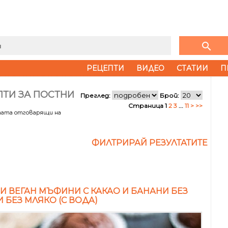
search
РЕЦЕПТИ
ВИДЕО
СТАТИИ
П
ПТИ ЗА ПОСТНИ
Преглед:
Брой:
Страница 1
2
3
...
11
>
>>
тата отговарящи на
ФИЛТРИРАЙ РЕЗУЛТАТИТЕ
И ВЕГАН МЪФИНИ С КАКАО И БАНАНИ БЕЗ
И БЕЗ МЛЯКО (С ВОДА)