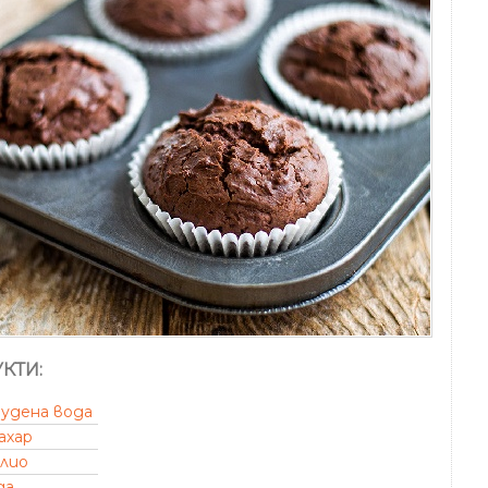
КТИ:
удена вода
ахар
лио
да