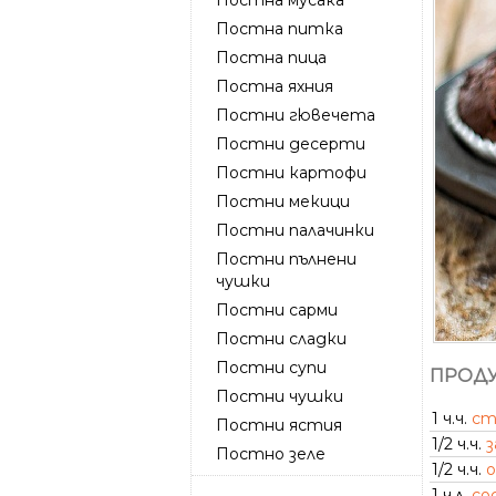
Постна питка
Постна пица
Постна яхния
Постни гювечета
Постни десерти
Постни картофи
Постни мекици
Постни палачинки
Постни пълнени
чушки
Постни сарми
Постни сладки
Постни супи
ПРОДУ
Постни чушки
1 ч.ч.
ст
Постни ястия
1/2 ч.ч.
з
Постно зеле
1/2 ч.ч.
о
1 ч.л.
со