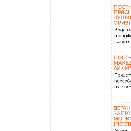
ПОСТ
ПРЯСН
ЧУШКИ
ОРИЗ)
Водата
тендже
силен ог
ПОСТ
МАКЕД
ЛУК И
Почист
попарв
и се от
ВЕГАН
ЗАПРЪ
МОРК
(
ПОСТ
Зехтин