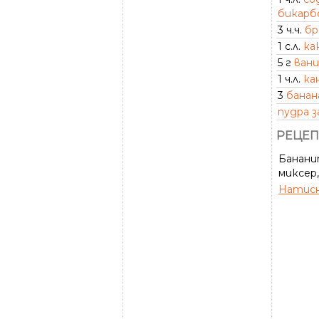
бикарб
3 ч.ч.
бр
1 с.л.
ка
5 г
вани
1 ч.л.
ка
3
банан
пудра з
РЕЦЕП
Банани
миксер,
Натисн