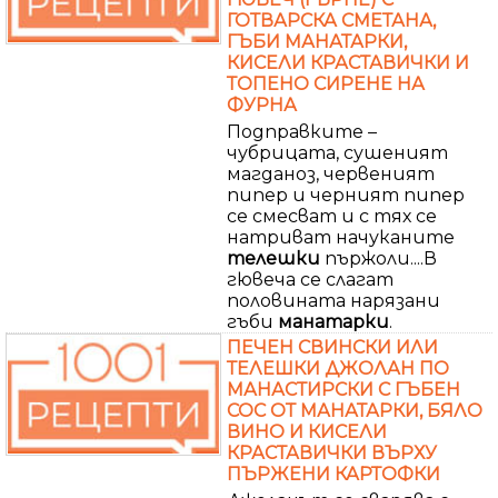
ГОТВАРСКА СМЕТАНА,
ГЪБИ МАНАТАРКИ,
КИСЕЛИ КРАСТАВИЧКИ И
ТОПЕНО СИРЕНЕ НА
ФУРНА
Подправките –
чубрицата, сушеният
магданоз, червеният
пипер и черният пипер
се смесват и с тях се
натриват начуканите
телешки
пържоли....В
гювеча се слагат
половината нарязани
гъби
манатарки
.
ПЕЧЕН СВИНСКИ ИЛИ
ТЕЛЕШКИ ДЖОЛАН ПО
МАНАСТИРСКИ С ГЪБЕН
СОС ОТ МАНАТАРКИ, БЯЛО
ВИНО И КИСЕЛИ
КРАСТАВИЧКИ ВЪРХУ
ПЪРЖЕНИ КАРТОФКИ