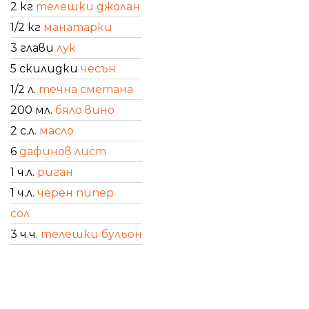
2 кг
телешки джолан
1/2 кг
манатарки
3 глави
лук
5 скилидки
чесън
1/2 л.
течна сметана
200 мл.
бяло вино
2 с.л.
масло
6
дафинов лист
1 ч.л.
риган
1 ч.л.
черен пипер
сол
3 ч.ч.
телешки бульон