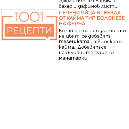
Джоланът се сварява с
бахар и дафинов лист...
ПЕЧЕНИ ЯЙЦА В ГНЕЗДА
ОТ КАЙМА ТИП БОЛОНЕЗЕ
НА ФУРНА
Когато станат златисти
на цвят, се добавят
телешката
и свинската
кайма....Добавят се
накълцаните сушени
манатарки
.