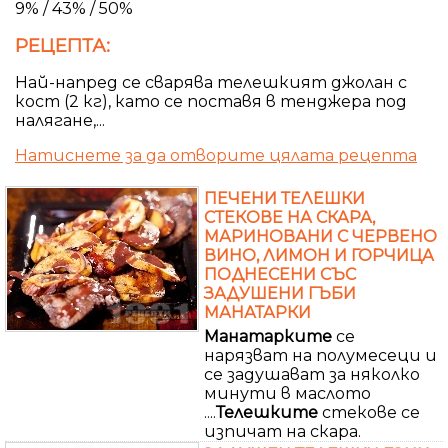
9% / 43% / 50%
РЕЦЕПТА:
Най-напред се сварява телешкият джолан с
кост (2 кг), като се поставя в тенджера под
налягане,...
Натиснете за да отворите цялата рецепта
ПЕЧЕНИ ТЕЛЕШКИ
СТЕКОВЕ НА СКАРА,
МАРИНОВАНИ С ЧЕРВЕНО
ВИНО, ЛИМОН И ГОРЧИЦА
ПОДНЕСЕНИ СЪС
ЗАДУШЕНИ ГЪБИ
МАНАТАРКИ
Манатарките
се
нарязват на полумесеци и
се задушават за няколко
минути в маслото
....
Телешките
стекове се
изпичат на скара.