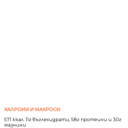
КАЛРОИИ И МАКРОСИ:
571 ккал. 11г въглехидрати, 58г протеини и 30г
мазнини