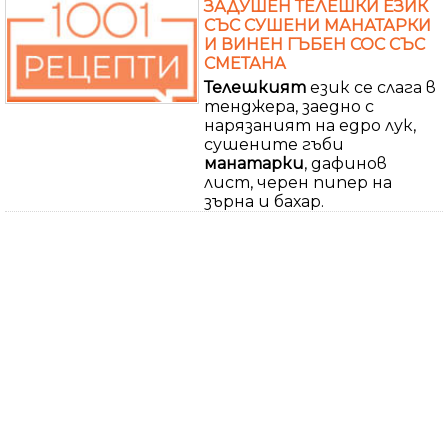
ЗАДУШЕН ТЕЛЕШКИ ЕЗИК
СЪС СУШЕНИ МАНАТАРКИ
И ВИНЕН ГЪБЕН СОС СЪС
СМЕТАНА
Телешкият
език се слага в
тенджера, заедно с
нарязаният на едро лук,
сушените гъби
манатарки
, дафинов
лист, черен пипер на
зърна и бахар.