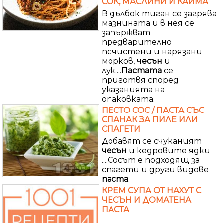
СОК, МАСЛИНИ И КАЙМА
В дълбок тиган се загрява
мазнината и в нея се
запържват
предварително
почистени и нарязани
морков,
чесън
и
лук....
Пастата
се
приготвя според
указанията на
опаковката.
ПЕСТО СОС / ПАСТА СЪС
СПАНАК ЗА ПИЛЕ ИЛИ
СПАГЕТИ
Добавят се счуканият
чесън
и кедровите ядки
....Сосът е подходящ за
спагети и други видове
паста
.
КРЕМ СУПА ОТ НАХУТ С
ЧЕСЪН И ДОМАТЕНА
ПАСТА