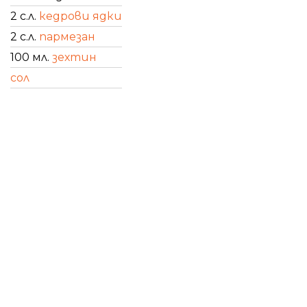
2 с.л.
кедрови ядки
2 с.л.
пармезан
100 мл.
зехтин
сол