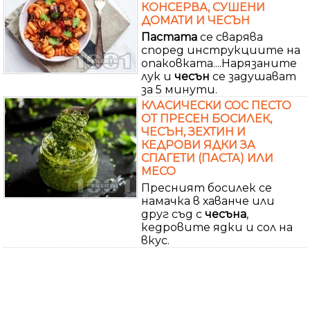
КОНСЕРВА, СУШЕНИ
ДОМАТИ И ЧЕСЪН
Пастата
се сварява
според инструкциите на
опаковката....Нарязаните
лук и
чесън
се задушават
за 5 минути.
КЛАСИЧЕСКИ СОС ПЕСТО
ОТ ПРЕСЕН БОСИЛЕК,
ЧЕСЪН, ЗЕХТИН И
КЕДРОВИ ЯДКИ ЗА
СПАГЕТИ (ПАСТА) ИЛИ
МЕСО
Пресният босилек се
намачка в хаванче или
друг съд с
чесъна
,
кедровите ядки и сол на
вкус.