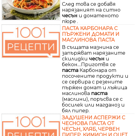
След това се добавя
нарязаният на ситно
чесън
и доматеното
пюре .
ПАСТА КАРБОНАРА С
ПЪРЖЕНИ ДОМАТИ И
МАСЛИНОВА ПАСТА
В същата мазнина се
запържват нарязаните
скилидки
чесън
и
бекон....Приготвя се
паста
Карбонара от
посочените продукти и
се сервира с резените
пържен домат и лъжица
маслинова
паста
(маслини), поръсва се с
босилек или магданоз и
бял пипер.
ЗАДУШЕНИ АСПЕРЖИ С
ЧЕСНОВА ПАСТА ОТ
ЧЕСЪН, ХЛЯБ, ЧЕРВЕН
ПИПЕР, КИМИОН И ОЦЕТ