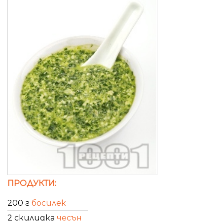
ПРОДУКТИ:
200 г
босилек
2 скилидка
чесън