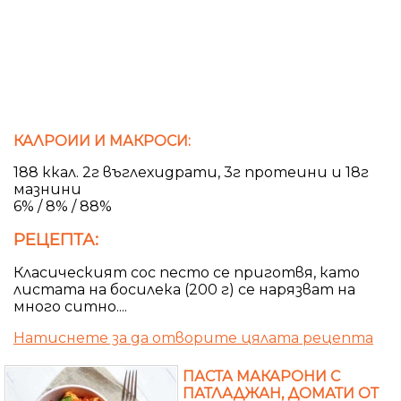
КАЛРОИИ И МАКРОСИ:
188 ккал. 2г въглехидрати, 3г протеини и 18г
мазнини
6% / 8% / 88%
РЕЦЕПТА:
Класическият сос песто се приготвя, като
листата на босилека (200 г) се нарязват на
много ситно....
Натиснете за да отворите цялата рецепта
ПАСТА МАКАРОНИ С
ПАТЛАДЖАН, ДОМАТИ ОТ