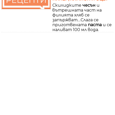
Скилидките
чесън
и
вътрешната част на
филията хляб се
запържват....Слага се
приготвената
паста
и се
наливат 100 мл вода.