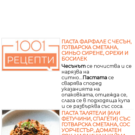
ПАСТА ФАРФАЛЕ С ЧЕСЪН,
ГОТВАРСКА СМЕТАНА,
СИНЬО СИРЕНЕ, ОРЕХИ И
БОСИЛЕК
Чесънът
се почиства и се
нарязва на
ситно....
Пастата
се
сварява според
указанията на
опаковката, отцежда се,
слага се в подходяща купа
и се разбърква със соса.
ПАСТА ТАЛЯТЕЛИ (ИЛИ
ФЕТУЧИНИ, СПАГЕТИ) СЪС
ГОТВАРСКА СМЕТАНА, СОС
УОРЧЕСТЪР, ДОМАТЕН