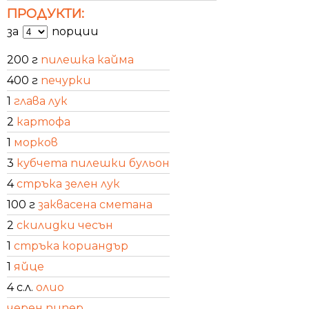
ПРОДУКТИ:
за
порции
200 г
пилешка кайма
400 г
печурки
1
глава лук
2
картофа
1
морков
3
кубчета пилешки бульон
4
стръка зелен лук
100 г
заквасена сметана
2
скилидки чесън
1
стръка кориандър
1
яйце
4 с.л.
олио
черен пипер