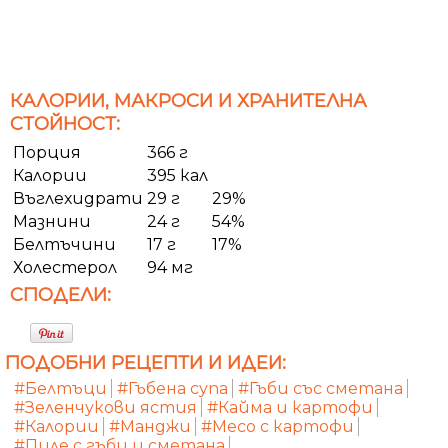
КАЛОРИИ, МАКРОСИ И ХРАНИТЕЛНА
СТОЙНОСТ:
Порция
366 г
Калории
395 кал
Въглехидрати
29 г
29%
Мазнини
24 г
54%
Белтъчини
17 г
17%
Холестерол
94 мг
СПОДЕЛИ:
ПОДОБНИ РЕЦЕПТИ И ИДЕИ:
#Белтъци
#Гъбена супа
#Гъби със сметана
#Зеленчукови ястия
#Кайма и картофи
#Калории
#Манджи
#Месо с картофи
#Пиле с гъби и сметана