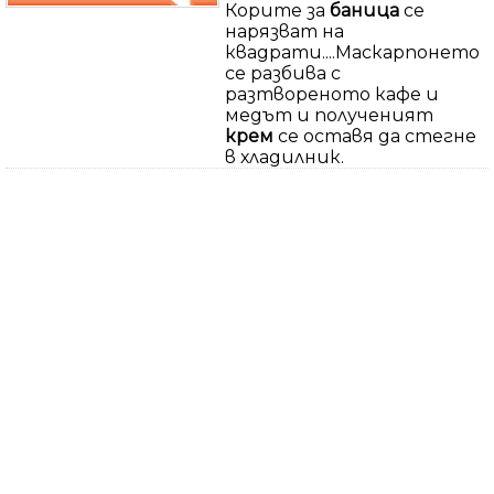
Корите за
баница
се
нарязват на
квадрати....Маскарпонето
се разбива с
разтвореното кафе и
медът и полученият
крем
се оставя да стегне
в хладилник.