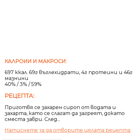
КАЛРОИИ И МАКРОСИ:
697 ккал. 69г въглехидрати, 4г протеини и 46г
мазнини
40% / 3% / 59%
РЕЦЕПТА:
Приготвя се захарен сироп от водата и
захарта, като се слагат да загреят, докато
сместа заври. След...
Натиснете за да отворите цялата рецепта