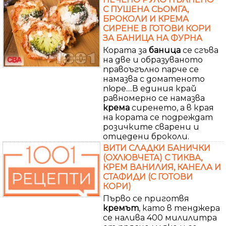
С ПУШЕНА СЬОМГА,
БРОКОЛИ И КРЕМА
СИРЕНЕ В ГОТОВИ КОРИ
ЗА БАНИЦА НА ФУРНА
Кората за
баница
се сгъва
на две и образуваното
правоъгълно парче се
намазва с доматеното
пюре....В единия край
равномерно се намазва
крема
сиренето, а в края
на кората се подреждат
розичките сварени и
отцедени броколи.
ВИТИ СЛАДКИ БАНИЧКИ
(ОХЛЮВЧЕТА) С ТИКВА,
КРЕМ ВАНИЛИЯ, КАНЕЛА И
СТАФИДИ (С ГОТОВИ
КОРИ)
Първо се приготвя
кремът
, като в тенджера
се налива 400 милилитра