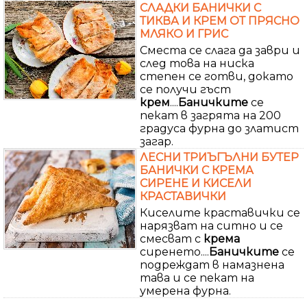
СЛАДКИ БАНИЧКИ С
ТИКВА И КРЕМ ОТ ПРЯСНО
МЛЯКО И ГРИС
Сместа се слага да заври и
след това на ниска
степен се готви, докато
се получи гъст
крем
....
Баничките
се
пекат в загрята на 200
градуса фурна до златист
загар.
ЛЕСНИ ТРИЪГЪЛНИ БУТЕР
БАНИЧКИ С КРЕМА
СИРЕНЕ И КИСЕЛИ
КРАСТАВИЧКИ
Киселите краставички се
нарязват на ситно и се
смесват с
крема
сиренето....
Баничките
се
подреждат в намазнена
тава и се пекат на
умерена фурна.