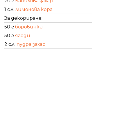
70 г
ванилова захар
1 с.л.
лимонова кора
За декориране:
50 г
боровинки
50 г
ягоди
2 с.л.
пудра захар