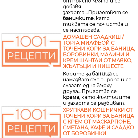
от прясно мляко и се
добавя
захарта....Приготвят се
баничките
, като
тиквата се почиства и
се настъргва.
ДОМАШЕН СЛАДКИШ /
ТОРТА МИЛФЬОЙ С
ТОЧЕНИ КОРИ ЗА БАНИЦА,
БОРОВИНКИ, МАЛИНИ И
КРЕМ ШАНТЛИ ОТ МЛЯКО,
ЖЪЛТЪЦИ И НИШЕСТЕ
Корите за
баница
се
намазват със сиропа и се
слагат една върху
друга....Приготвя се
крема
, като жълтъците
и захарта се разбиват.
ХРУПКАВИ КОШНИЧКИ ОТ
ТОЧЕНИ КОРИ ЗА БАНИЦА
С КРЕМ ОТ МАСКАРПОНЕ,
СМЕТАНА, КАФЕ И СЛАДКО
ОТ БОРОВИНКИ