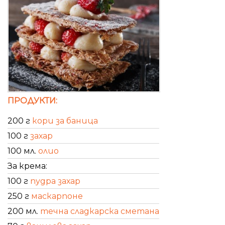
ПРОДУКТИ:
200 г
кори за баница
100 г
захар
100 мл.
олио
За крема:
100 г
пудра захар
250 г
маскарпоне
200 мл.
течна сладкарска сметана