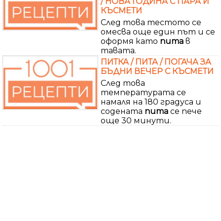
/ НОВА ГОДИНА С ПАРА И
КЪСМЕТИ
След това тестото се
омесва още един път и се
оформя като
пита
в
тавата.
ПИТКА / ПИТА / ПОГАЧА ЗА
БЪДНИ ВЕЧЕР С КЪСМЕТИ
След това
температурата се
намаля на 180 градуса и
содената
пита
се пече
още 30 минути.