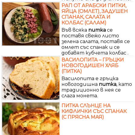
РАП ОТ АРАБСКИ ПИТКИ,
ЯЙЦА (ОМЛЕТ), ЗАДУШЕН
СПАНАК, САЛАТА И
КОЛБАС (САЛАМ)
Във всяка
питка
се
поставя свежо листо
зелена салата, поставя се
омлет със спанак и се
добавят кубчета колбас .
ВАСИЛОПИТА – ГРЪЦКИ
НОВОГОДИШЕН ХЛЯБ
(ПИТКА)
Василопита е гръцка
новогодишна
питка
, като
традиционно в нея се
слага монета.
ПИТКА СЛЪНЦЕ НА
КИФЛИЧКИ СЪС СПАНАК
(С ПРЯСНА МАЯ)