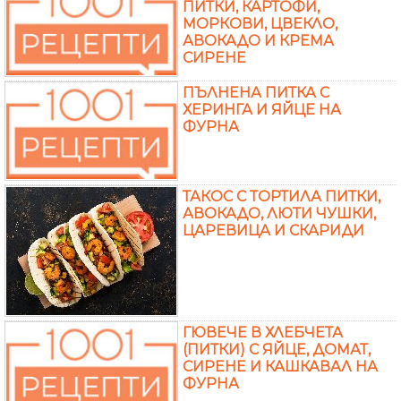
ПИТКИ, КАРТОФИ,
МОРКОВИ, ЦВЕКЛО,
АВОКАДО И КРЕМА
СИРЕНЕ
ПЪЛНЕНА ПИТКА С
ХЕРИНГА И ЯЙЦЕ НА
ФУРНА
ТАКОС С ТОРТИЛА ПИТКИ,
АВОКАДО, ЛЮТИ ЧУШКИ,
ЦАРЕВИЦА И СКАРИДИ
ГЮВЕЧЕ В ХЛЕБЧЕТА
(ПИТКИ) С ЯЙЦЕ, ДОМАТ,
СИРЕНЕ И КАШКАВАЛ НА
ФУРНА