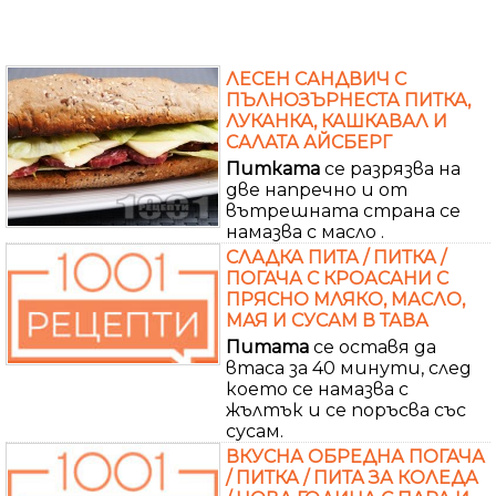
ЛЕСЕН САНДВИЧ С
ПЪЛНОЗЪРНЕСТА ПИТКА,
ЛУКАНКА, КАШКАВАЛ И
САЛАТА АЙСБЕРГ
Питката
се разрязва на
две напречно и от
вътрешната страна се
намазва с масло .
СЛАДКА ПИТА / ПИТКА /
ПОГАЧА С КРОАСАНИ С
ПРЯСНО МЛЯКО, МАСЛО,
МАЯ И СУСАМ В ТАВА
Питата
се оставя да
втаса за 40 минути, след
което се намазва с
жълтък и се поръсва със
сусам.
ВКУСНА ОБРЕДНА ПОГАЧА
/ ПИТКА / ПИТА ЗА КОЛЕДА