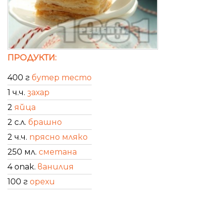
ПРОДУКТИ:
400 г
бутер тесто
1 ч.ч.
захар
2
яйца
2 с.л.
брашно
2 ч.ч.
прясно мляко
250 мл.
сметана
4 опак.
ванилия
100 г
орехи