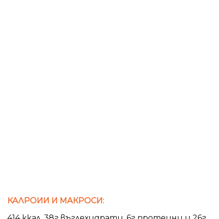
КАЛРОИИ И МАКРОСИ:
414 ккал. 38г въглехидрати, 6г протеини и 26г