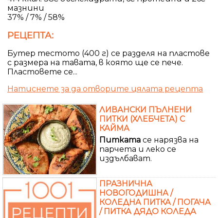
мазнини
37% / 7% / 58%
РЕЦЕПТА:
Бутер тестото (400 г) се разделя на пластове
с размера на тавата, в която ще се пече.
Пластовете се...
Натиснете за да отворите цялата рецепта
ЛИВАНСКИ ПЪЛНЕНИ
ПИТКИ (ХЛЕБЧЕТА) С
КАЙМА
Питката
се нарязва на
парчета и леко се
издълбават.
ПРАЗНИЧНА
НОВОГОДИШНА /
КОЛЕДНА ПИТКА / ПОГАЧА
/ ПИТКА ДЯДО КОЛЕДА