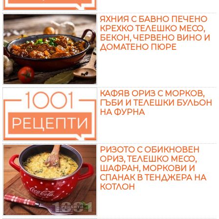
ЯХНИЯ С БАВНО ПЕЧЕНО
КРЕХКО ТЕЛЕШКО МЕСО,
БЕКОН, ЧЕРВЕНО ВИНО И
ДОМАТЕНО ПЮРЕ
КАФЯВ ОРИЗ С МОРКОВ,
ГЪБИ И ТЕЛЕШКИ БУЛЬОН
НА ФУРНА
РИЗОТО С ОБИКНОВЕН
ОРИЗ, ТЕЛЕШКО МЕСО,
ШАФРАН, МОРКОВИ И
СПАНАК В ТЕНДЖЕРА НА
КОТЛОН