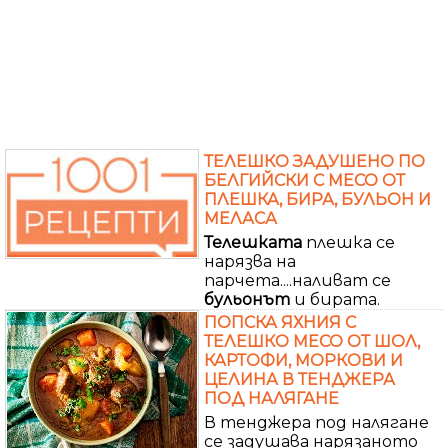
ТЕЛЕШКО ЗАДУШЕНО ПО
БЕЛГИЙСКИ С МЕСО ОТ
ПЛЕШКА, БИРА, БУЛЬОН И
МЕЛАСА
Телешката
плешка се
нарязва на
парчета....наливат се
бульонът
и бирата.
ПОПСКА ЯХНИЯ С
ТЕЛЕШКО МЕСО ОТ ШОЛ,
КАРТОФИ, МОРКОВИ И
ЦЕЛИНА В ТЕНДЖЕРА
ПОД НАЛЯГАНЕ
В тенджера под налягане
се задушава нарязаното