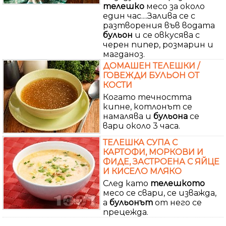
телешко
месо за около
един час....Залива се с
разтворения във водата
бульон
и се овкусява с
черен пипер, розмарин и
магданоз.
ДОМАШЕН ТЕЛЕШКИ /
ГОВЕЖДИ БУЛЬОН ОТ
КОСТИ
Когато течността
кипне, котлонът се
намалява и
бульона
се
вари около 3 часа.
ТЕЛЕШКА СУПА С
КАРТОФИ, МОРКОВИ И
ФИДЕ, ЗАСТРОЕНА С ЯЙЦЕ
И КИСЕЛО МЛЯКО
След като
телешкото
месо се свари, се изважда,
а
бульонът
от него се
прецежда.