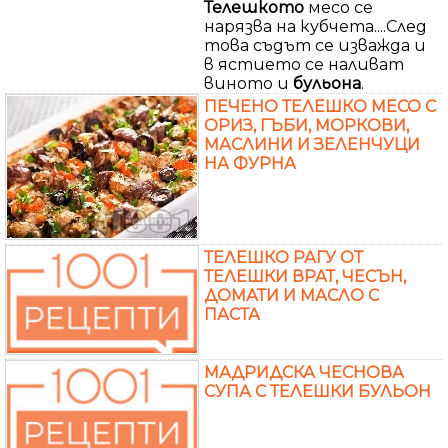
Телешкото
месо се
нарязва на кубчета....След
това съдът се изважда и
в ястието се наливат
виното и
бульона
.
ПЕЧЕНО ТЕЛЕШКО МЕСО С
ОРИЗ, ГЪБИ, МОРКОВИ,
МАСЛИНИ И ЗЕЛЕНЧУЦИ
НА ФУРНА
ТЕЛЕШКО РАГУ ОТ
ТЕЛЕШКИ ВРАТ, ЧЕСЪН,
ДОМАТИ И МАСЛО С
ПАСТА
МАДРИДСКА ЧЕСНОВА
СУПА С ТЕЛЕШКИ БУЛЬОН