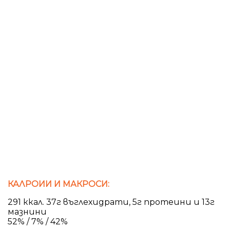
КАЛРОИИ И МАКРОСИ:
291 ккал. 37г въглехидрати, 5г протеини и 13г
мазнини
52% / 7% / 42%