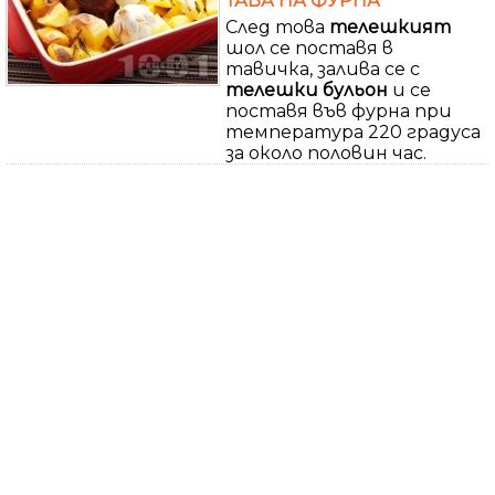
ТАВА НА ФУРНА
След това
телешкият
шол се поставя в
тавичка, залива се с
телешки
бульон
и се
поставя във фурна при
температура 220 градуса
за около половин час.