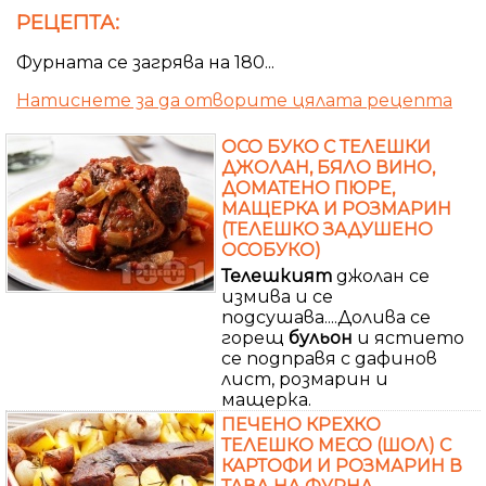
РЕЦЕПТА:
Фурната се загрява на 180...
Натиснете за да отворите цялата рецепта
ОСО БУКО С ТЕЛЕШКИ
ДЖОЛАН, БЯЛО ВИНО,
ДОМАТЕНО ПЮРЕ,
МАЩЕРКА И РОЗМАРИН
(ТЕЛЕШКО ЗАДУШЕНО
ОСОБУКО)
Телешкият
джолан се
измива и се
подсушава....Долива се
горещ
бульон
и ястието
се подправя с дафинов
лист, розмарин и
мащерка.
ПЕЧЕНО КРЕХКО
ТЕЛЕШКО МЕСО (ШОЛ) С
КАРТОФИ И РОЗМАРИН В