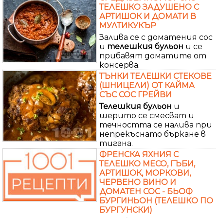
ТЕЛЕШКО ЗАДУШЕНО С
АРТИШОК И ДОМАТИ В
МУЛТИКУКЪР
Залива се с доматения сос
и
телешкия
бульон
и се
прибавят доматите от
консерва.
ТЪНКИ ТЕЛЕШКИ СТЕКОВЕ
(ШНИЦЕЛИ) ОТ КАЙМА
СЪС СОС ГРЕЙВИ
Телешкия
бульон
и
шерито се смесват и
течността се налива при
непрекъснато бъркане в
тигана.
ФРЕНСКА ЯХНИЯ С
ТЕЛЕШКО МЕСО, ГЪБИ,
АРТИШОК, МОРКОВИ,
ЧЕРВЕНО ВИНО И
ДОМАТЕН СОС - БЬОФ
БУРГИНЬОН (ТЕЛЕШКО ПО
БУРГУНСКИ)