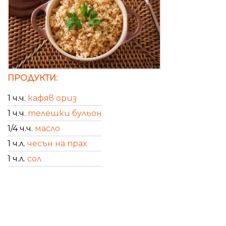
ПРОДУКТИ:
1 ч.ч.
кафяв ориз
1 ч.ч.
телешки бульон
1/4 ч.ч.
масло
1 ч.л.
чесън на прах
1 ч.л.
сол