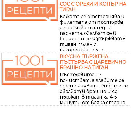
СОС С ОРЕХИ И КОПЪР НА
ТИГАН
Кожата се отстранява и
филетата от
пъстърва
се нарязват на едри
парчета, овалват се в
брашно и се
изпържват
в
тиган
пълен с
нагорещено олио.
ВКУСНА ПЪРЖЕНА
ПЪСТЪРВА С ЦАРЕВИЧНО
БРАШНО НА ТИГАН
Пъстървите
се
почистват, а главите се
отстраняват....Рибите се
овалват в брашно и се
пържат в тиган
за 4-5
минути от всяка страна.