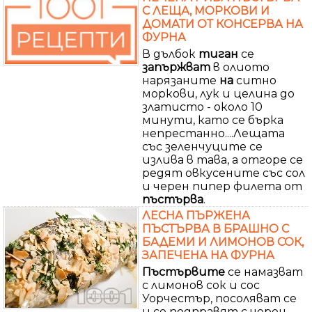
С ЛЕЩА, МОРКОВИ И
ДОМАТИ ОТ КОНСЕРВА НА
ФУРНА
В дълбок
тиган
се
запържват
в олиото
нарязаните
на
ситно
моркови, лук и целина до
златисто - около 10
минути, като се бърка
непрестанно....Лещата
със зеленчуците се
излива в тава, а отгоре се
редят овкусените със сол
и черен пипер филета от
пъстърва
.
ЛЕСНА ПЪРЖЕНА
ПЪСТЪРВА В БРАШНО С
БАДЕМИ И ЛИМОНОВ СОК,
ЗАПЕЧЕНА НА ФУРНА
Пъстървите
се намазват
с лимонов сок и сос
Уорчестър, посоляват се
и се подправят с черен