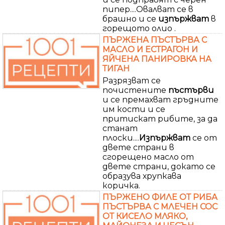
пипер....Овалват се в
брашно и се
изпържват
в
горещото олио .
ПЪРЖЕНА ПЪСТЪРВА С
МАСЛО И ЕСТРАГОН И
ЯЙЧЕНА ПАНИРОВКА НА
ТИГАН
Разрязват се
почистените
пъстърви
и се премахват гръдните
им кости и се
притискат рибите, за да
станат
плоски....
Изпържват
се от
двете страни в
сгорещено масло от
двете страни, докато се
образува хрупкава
коричка.
ПЪРЖЕНО ФИЛЕ ОТ РИБА
ПЪСТЪРВА С МЛЕЧЕН СОС
ОТ КИСЕЛО МЛЯКО,