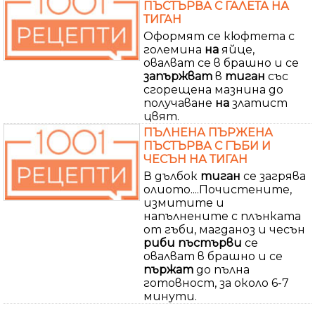
ПЪСТЪРВА С ГАЛЕТА НА
ТИГАН
Оформят се кюфтета с
големина
на
яйце,
овалват се в брашно и се
запържват
в
тиган
със
сгорещена мазнина до
получаване
на
златист
цвят.
ПЪЛНЕНА ПЪРЖЕНА
ПЪСТЪРВА С ГЪБИ И
ЧЕСЪН НА ТИГАН
В дълбок
тиган
се загрява
олиото....Почистените,
измитите и
напълнените с плънката
от гъби, магданоз и чесън
риби пъстърви
се
овалват в брашно и се
пържат
до пълна
готовност, за около 6-7
минути.