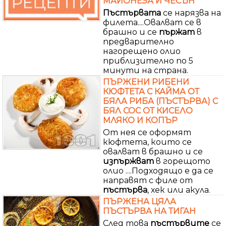
МАЙОНЕЗА И ЧЕСЪН
Пъстървата
се нарязва на
филета....Овалват се в
брашно и се
пържат
в
предварително
нагорещено олио
приблизително по 5
минути на страна.
ПЪРЖЕНИ РИБЕНИ
КЮФТЕТА С КАЙМА ОТ
БЯЛА РИБА (ПЪСТЪРВА) С
БЯЛ СОС ОТ КИСЕЛО
МЛЯКО И КОПЪР
От нея се оформят
кюфтета, които се
овалват в брашно и се
изпържват
в горещото
олио ....Подходящо е да се
направят с филе от
пъстърва
, хек или акула.
ПЪРЖЕНА ЦЯЛА
ПЪСТЪРВА НА ТИГАН
След това
пъстървите
се