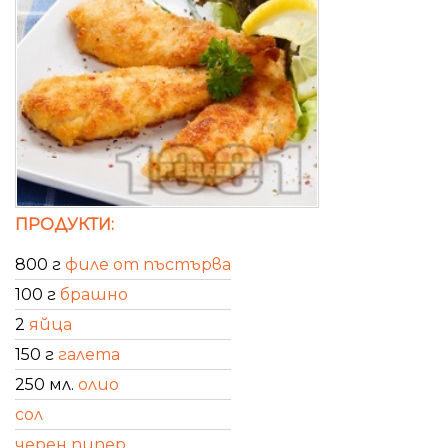
ПРОДУКТИ:
800 г
филе от пъстърва
100 г
брашно
2
яйца
150 г
галета
250 мл.
олио
сол
черен пипер