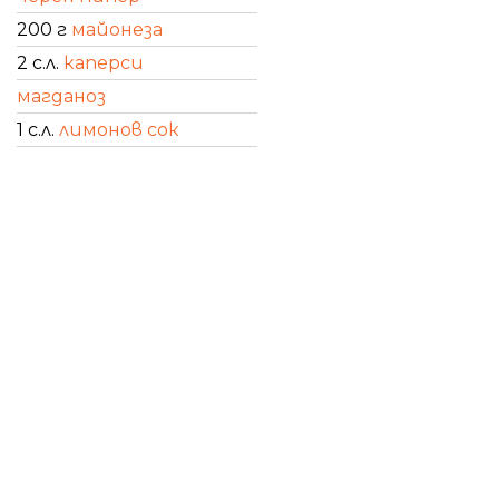
200 г
майонеза
2 с.л.
каперси
магданоз
1 с.л.
лимонов сок