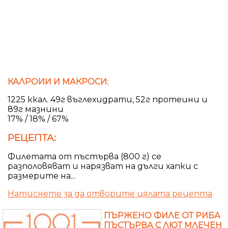
КАЛРОИИ И МАКРОСИ:
1225 ккал. 49г въглехидрати, 52г протеини и
89г мазнини
17% / 18% / 67%
РЕЦЕПТА:
Филетата от пъстърва (800 г) се
разполовяват и нарязват на дълги хапки с
размерите на...
Натиснете за да отворите цялата рецепта
ПЪРЖЕНО ФИЛЕ ОТ РИБА
ПЪСТЪРВА С ЛЮТ МЛЕЧЕН