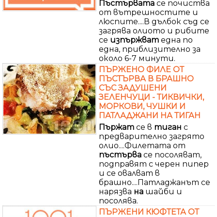
Пъстървата
се почиства
от вътрешностите и
люспите....В дълбок съд се
загрява олиото и рибите
се
изпържват
една по
една, приблизително за
около 6-7 минути.
ПЪРЖЕНО ФИЛЕ ОТ
ПЪСТЪРВА В БРАШНО
СЪС ЗАДУШЕНИ
ЗЕЛЕНЧУЦИ - ТИКВИЧКИ,
МОРКОВИ, ЧУШКИ И
ПАТЛАДЖАНИ НА ТИГАН
Пържат
се в
тиган
с
предварително загрято
олио....Филетата от
пъстърва
се посоляват,
подправят с черен пипер
и се овалват в
брашно....Патладжанът се
нарязва
на
шайби и
посолява.
ПЪРЖЕНИ КЮФТЕТА ОТ