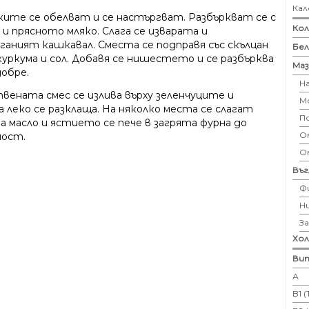
Кал
ките се обелват и се настъргват. Разбъркват се с
Кол
и прясното мляко. Слага се изварата и
ганият кашкавал. Сместа се подправя със скълцан
Бе
куркума и сол. Добавя се нишестето и се разбърква
Маз
добре.
Н
вената смес се излива върху зеленчуците и
М
 леко се разклаща. На няколко места се слагат
П
а масло и ястието се пече в загрята фурна до
Ом
ост.
О
Въ
Ф
Н
З
Хо
Вит
А
B1 