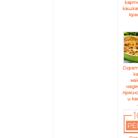
карто
кашкав
кра
Огрет
к
ма
наде
прясно
и ка