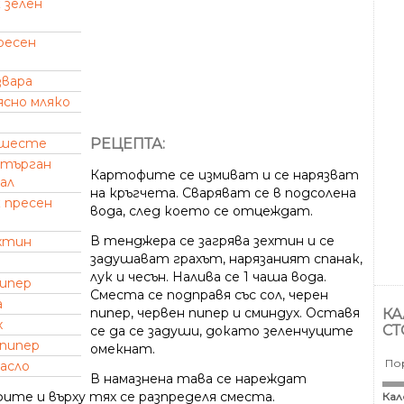
 зелен
ресен
звара
ясно мляко
РЕЦЕПТА:
шесте
стърган
Картофите се измиват и се нарязват
ал
на кръгчета. Сваряват се в подсолена
 пресен
вода, след което се отцеждат.
В тенджера се загрява зехтин и се
хтин
задушават грахът, нарязаният спанак,
лук и чесън. Налива се 1 чаша вода.
пипер
Сместа се подправя със сол, черен
а
пипер, червен пипер и сминдух. Оставя
КА
х
СТ
се да се задуши, докато зеленчуците
 пипер
омекнат.
По
асло
В намазнена тава се нареждат
ите и върху тях се разпределя сместа.
Кал