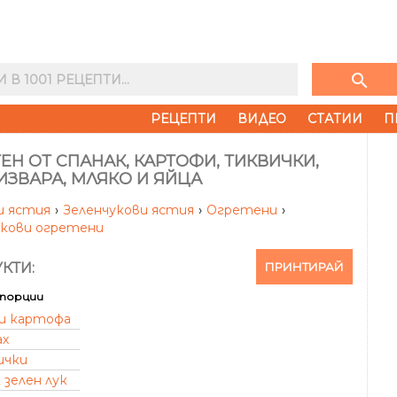
search
РЕЦЕПТИ
ВИДЕО
СТАТИИ
П
ЕН ОТ СПАНАК, КАРТОФИ, ТИКВИЧКИ,
 ИЗВАРА, МЛЯКО И ЯЙЦА
и ястия
›
Зеленчукови ястия
›
Огретени
›
укови огретени
ПРИНТИРАЙ
КТИ:
порции
и картофа
ах
ички
 зелен лук