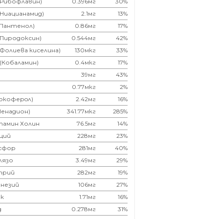
(Рибофлавин)
0.396мг
30%
(Ниацианамид)
2.1мг
13%
(Пантенол)
0.86мг
17%
(Пиродоксин)
0.544мг
42%
(Фолиева киселина)
130мкг
33%
 (Кобаламин)
0.4мкг
17%
39мг
43%
0.77мкг
2%
Токоферoл)
2.42мг
16%
Менадион)
341.77мкг
285%
тамин Холин
76.5мг
14%
ций
228мг
23%
сфор
281мг
40%
лязо
3.49мг
29%
трий
282мг
19%
незий
106мг
27%
к
1.71мг
16%
д
0.278мг
31%