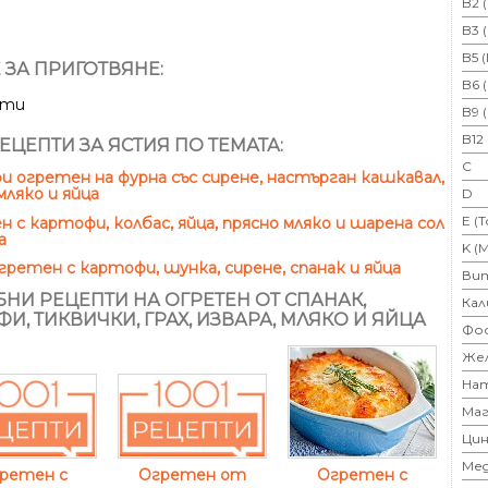
B2 
B3 
B5 
 ЗА ПРИГОТВЯНЕ:
B6 
ути
B9 
B12
ЕЦЕПТИ ЗА ЯСТИЯ ПО ТЕМАТА:
C
 огретен на фурна със сирене, настърган кашкавал,
мляко и яйца
D
E (
 с картофи, колбас, яйца, прясно мляко и шарена сол
а
K (
гретен с картофи, шунка, сирене, спанак и яйца
Ви
НИ РЕЦЕПТИ НА ОГРЕТЕН ОТ СПАНАК,
Кал
ФИ, ТИКВИЧКИ, ГРАХ, ИЗВАРА, МЛЯКО И ЯЙЦА
Фо
Же
На
Маг
Цин
Ме
Огретен с
ретен с
Огретен от