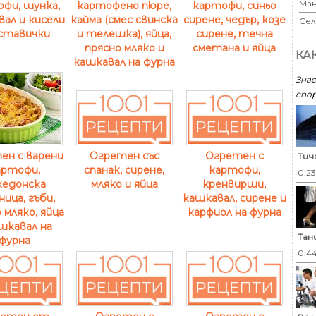
Ман
картофи, синьо
фи, шунка,
картофено пюре,
сирене, чедър, козе
ал и кисели
кайма (смес свинска
Сел
сирене, течна
ставички
и телешка), яйца,
сметана и яйца
прясно мляко и
КА
кашкавал на фурна
Знае
спор
ен с варени
Огретен със
Огретен с
Тич
артофи,
спанак, сирене,
картофи,
0:2
кедонска
мляко и яйца
кренвирши,
ница, гъби,
кашкавал, сирене и
 мляко, яйца
карфиол на фурна
шкавал на
Тан
фурна
0:4