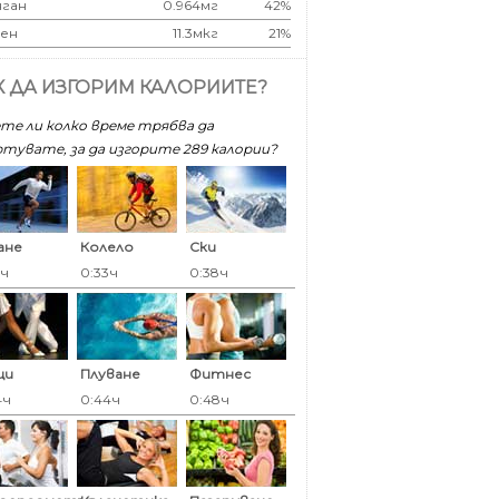
ган
0.964мг
42%
ен
11.3мкг
21%
К ДА ИЗГОРИМ КАЛОРИИТЕ?
те ли колко време трябва да
тувате, за да изгорите 289 калoрии?
ане
Колело
Ски
3ч
0:33ч
0:38ч
ци
Плуване
Фитнес
4ч
0:44ч
0:48ч