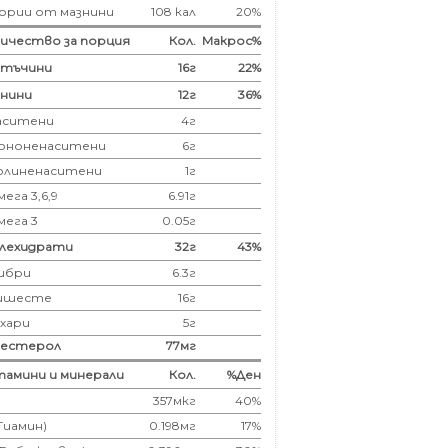
ории от мазнини
108 кал
20%
ичество за порция
Кол.
Макрос%
лтъчини
16
г
22%
нини
12
г
36%
аситени
4
г
ононенаситени
6г
олиненаситени
1г
ега 3,6,9
6.91г
мега 3
0.05г
глехидрати
32
г
43%
ибри
6.3
г
ишесте
16г
ахари
5г
лестерол
77
мг
амини и минерали
Кол.
%Ден
357мкг
40%
(Тиамин)
0.198мг
17%