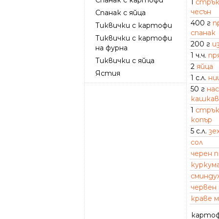
1
стрък
чесън
Спанак с яйца
400 г
п
Тиквички с картофи
спанак
Тиквички с картофи
200 г
и
на фурна
1 ч.ч.
пр
Тиквички с яйца
2
яйца
Ястия
1 с.л.
ни
50 г
на
кашкав
1
стрък
копър
5 с.л.
зе
сол
черен 
куркум
сминду
червен
краве м
картоф