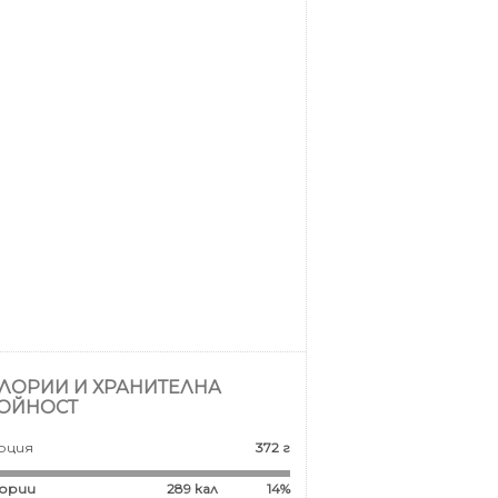
ЛОРИИ И ХРАНИТЕЛНА
ОЙНОСТ
рция
372 г
ории
289
кал
14%