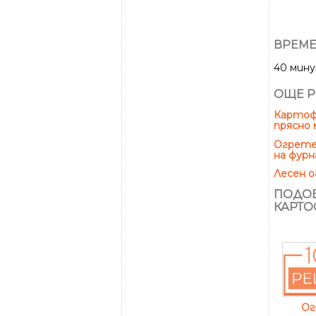
ВРЕМЕ
40 мин
ОЩЕ Р
Картофи
прясно 
Огретен
на фурн
Лесен о
ПОДОБ
КАРТО
Ог