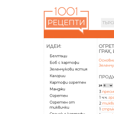
ИДЕИ:
ОГРЕТ
ГРАХ,
Белтъци
Основн
Боб с картофи
Зеленч
Зеленчукови ястия
Калории
ПРОДУ
Картофи огретен
за
Манджи
3
пресн
Огретен
1 ч.ч.
гр
Огретен от
2
тикв
тиквички
1
стрък
Спанак с картофи