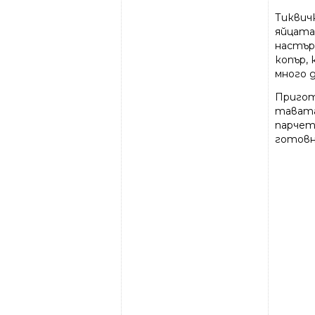
Тиквич
яйцата 
настър
копър, 
много 
Пригот
тавата
парчет
готовн