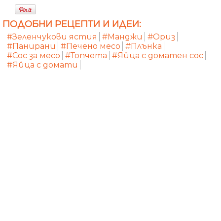
ПОДОБНИ РЕЦЕПТИ И ИДЕИ:
#Зеленчукови ястия
#Манджи
#Ориз
#Панирани
#Печено месо
#Плънка
#Сос за месо
#Топчета
#Яйца с доматен сос
#Яйца с домати