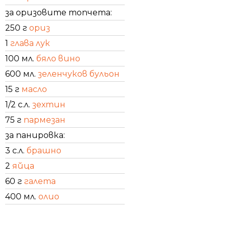
за оризовите топчета:
250 г
ориз
1
глава лук
100 мл.
бяло вино
600 мл.
зеленчуков бульон
15 г
масло
1/2 с.л.
зехтин
75 г
пармезан
за панировка:
3 с.л.
брашно
2
яйца
60 г
галета
400 мл.
олио