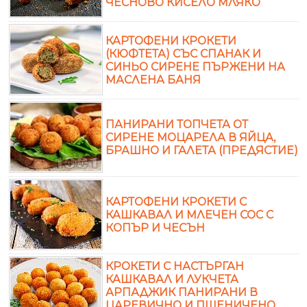
ЧЕСНОВО КИСЕЛО МЛЯКО
КАРТОФЕНИ КРОКЕТИ
(КЮФТЕТА) СЪС СПАНАК И
СИНЬО СИРЕНЕ ПЪРЖЕНИ НА
МАСЛЕНА БАНЯ
ПАНИРАНИ ТОПЧЕТА ОТ
СИРЕНЕ МОЦАРЕЛА В ЯЙЦА,
БРАШНО И ГАЛЕТА (ПРЕДЯСТИЕ)
КАРТОФЕНИ КРОКЕТИ С
КАШКАВАЛ И МЛЕЧЕН СОС С
КОПЪР И ЧЕСЪН
КРОКЕТИ С НАСТЪРГАН
КАШКАВАЛ И ЛУКЧЕТА
АРПАДЖИК ПАНИРАНИ В
ЦАРЕВИЧНО И ПШЕНИЧЕНО