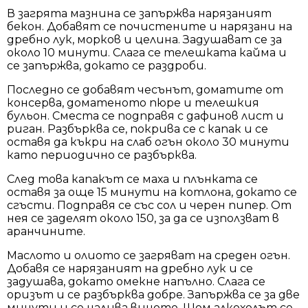
В загрята мазнина се запържва нарязаният
бекон. Добавят се почистените и нарязани на
дребно лук, морков и целина. Задушават се за
около 10 минути. Слага се телешката кайма и
се запържва, докато се раздроби.
Последно се добавят чесънът, доматите от
консерва, доматеното пюре и телешкия
бульон. Сместа се подправя с дафинов лист и
риган. Разбърква се, покрива се с капак и се
оставя да къкри на слаб огън около 30 минути
като периодично се разбърква.
След това капакът се маха и плънката се
оставя за още 15 минути на котлона, докато се
сгъсти. Подправя се със сол и черен пипер. От
нея се заделят около 150, за да се използват в
аранчините.
Маслото и олиото се загряват на среден огън.
Добавя се нарязаният на дребно лук и се
задушава, докато омекне напълно. Слага се
оризът и се разбърква добре. Запържва се за две
минути и се налива виното. Щом алкохолът се