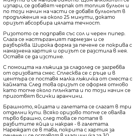
изпари, се добавят черпак от топлия бульон и
по този начин на части се добавя бульонът в
продължения на около 25 минути, докато
оризът абсорбира цялата течност.
Ризотото се подправя със сол и черен пипер.
Слага се настърганият пармезан и се
разбърква. Широка форма за печене се покрива с
намазнена хартия и оризът се разстила в нея.
Оставя се да изстине.
С помощта на лъжица за сладолед се загребва
от оризовата смес. Сплесква се с ръце и в
центъра се поставя малка лъжичка от сместа с
каймата. След това оризът се оформя отново
като топче около плънката и по този начин се
приготвят всички аранчини.
Брашното, яйцата и галетата се слагат в три
отделни купи. Всяко оризово топче се овалва
първо брашно, след това се потапя в
разбитите яйца и накрая - в галетата.
Нареждат се в тава, покрита с хартия за
печене и се оставят в хладилника за 30