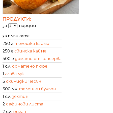
ПРОДУКТИ:
за
порции
за плънката:
250 г
телешка кайма
250 г
свинска кайма
400 г
домати от консерва
1 с.л.
доматено пюре
1
глава лук
3
скилидки чесън
300 мл.
телешки бульон
1 с.л.
зехтин
2
дафинови листа
2 с.л.
риган