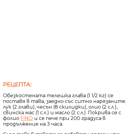
РЕЦЕПТА:
Обезкостената телешка глава (1 1/2 кг) се
поставя в тава, заедно със ситно нарязаните
лук (2 глави), чесън (8 скилидки), олио (2 с.л.),
свинска мас (1 с.л.) и масло (2 с.л.). Покрива се с
фолио
FINO
и се пече при 200 градуса в
продължение на 3 часа.