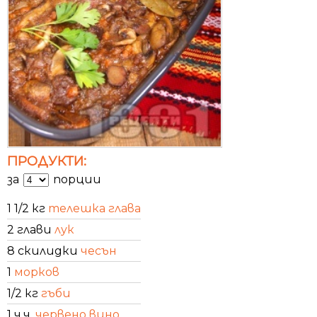
ПРОДУКТИ:
за
порции
1 1/2 кг
телешка глава
2 глави
лук
8 скилидки
чесън
1
морков
1/2 кг
гъби
1 ч.ч.
червено вино