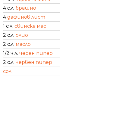
4 с.л.
брашно
4
дафинов лист
1 с.л.
свинска мас
2 с.л.
олио
2 с.л.
масло
1/2 ч.л.
черен пипер
2 с.л.
червен пипер
сол