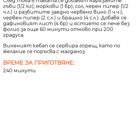
След това в тавата се добавят нарязаните
гъби (1/2 кг), моркови (1 бр), сол, черен пипер (1/2
ч.л.) и разбитите заедно червено вино (1 ч.ч.),
червен пипер (2 с.л.) и брашно (4 с.л.). Добавя се
дафиновият лист (4 бр) и ястието се пече без
фолио за още 60 минути отново при 200
градуса.
Виненият кебап се сервира горещ, като по
желание се поръсва с магданоз.
ВРЕМЕ ЗА ПРИГОТВЯНЕ:
240 минути