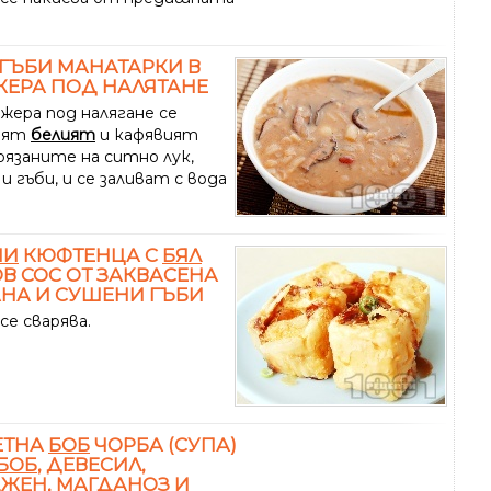
 ГЪБИ МАНАТАРКИ В
ЕРА ПОД НАЛЯТАНЕ
жера под налягане се
вят
белият
и кафявият
арязаните на ситно лук,
и гъби, и се заливат с вода
НИ
КЮФТЕНЦА С
БЯЛ
В СОС ОТ ЗАКВАСЕНА
НА И СУШЕНИ ГЪБИ
се сварява.
ЕТНА
БОБ
ЧОРБА (СУПА)
БОБ
, ДЕВЕСИЛ,
ЖЕН, МАГДАНОЗ И