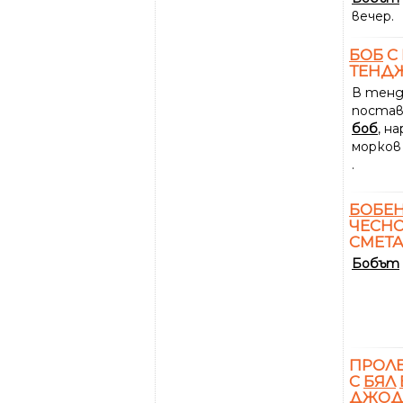
вечер.
БОБ
С
ТЕНДЖ
В тенд
поста
боб
, н
морков 
.
БОБЕ
ЧЕСНО
СМЕТА
Бобът
ПРОЛ
С
БЯЛ
ДЖОД