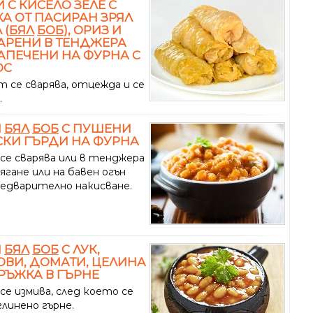
 С КИСЕЛО ЗЕЛЕ С
А ОТ ПАСИРАН ЗРЯЛ
 (
БЯЛ
БОБ
), ОРИЗ И
ВАРЕНИ В ТЕНДЖЕРА
АПЕЧЕНИ НА ФУРНА С
ОС
т се сварява, отцежда и се
.
Н
БЯЛ
БОБ
С ПУШЕНИ
КИ ГЪРДИ НА ФУРНА
се сварява или в тенджера
ягане или на бавен огън
редварително накисване.
Н
БЯЛ
БОБ
С ЛУК,
ВИ, ДОМАТИ, ЦЕЛИНА
РЪЖКА В ГЪРНЕ
се измива, след което се
глинено гърне.