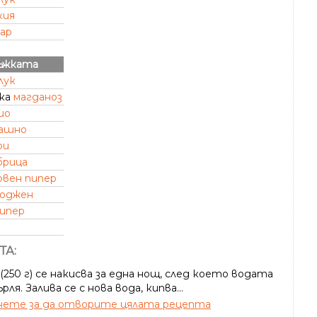
кия
хар
ръжката
лук
зка
магданоз
ио
ашно
ри
брица
рвен пипер
оджен
пипер
ТА:
250 г) се накисва за една нощ, след което водата
ърля. Залива се с нова вода, кипва...
ете за да отворите цялата рецепта