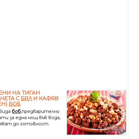
НИ НА ТИГАН
ЧЕТА С
БЯЛ
И КАФЯВ
ЕН)
БОБ
вида
боб
,предварително
ти за една нощ във вода,
ряват до готовност.