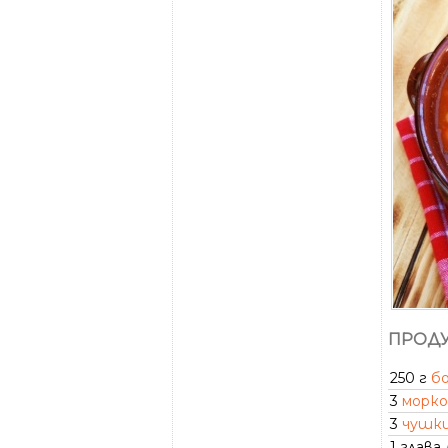
ПРОДУ
250 г
б
3
морко
3
чушк
1 глава