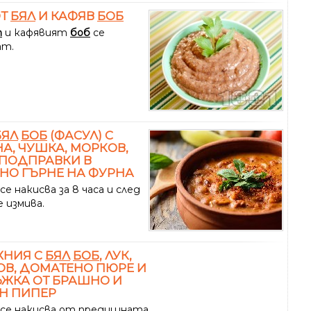
ОТ
БЯЛ
И КАФЯВ
БОБ
т
и кафявият
боб
се
ат.
БЯЛ
БОБ
(ФАСУЛ) С
А, ЧУШКА, МОРКОВ,
 ПОДПРАВКИ В
НО ГЪРНЕ НА ФУРНА
се накисва за 8 часа и след
 измива.
ХНИЯ С
БЯЛ
БОБ
, ЛУК,
В, ДОМАТЕНО ПЮРЕ И
ЖКА ОТ БРАШНО И
Н ПИПЕР
се накисва от предишната