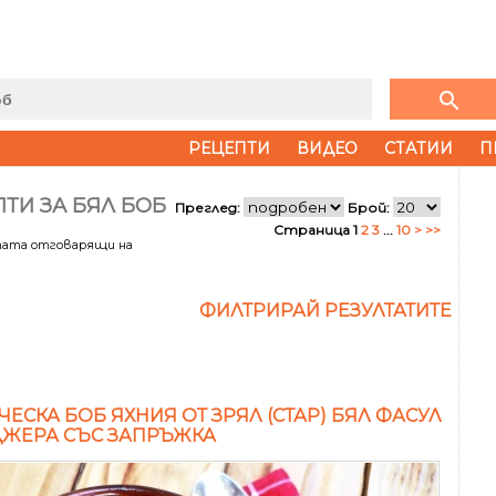
search
РЕЦЕПТИ
ВИДЕО
СТАТИИ
П
ТИ ЗА БЯЛ БОБ
Преглед:
Брой:
Страница 1
2
3
...
10
>
>>
тата отговарящи на
ФИЛТРИРАЙ РЕЗУЛТАТИТЕ
ЧЕСКА БОБ ЯХНИЯ ОТ ЗРЯЛ (СТАР) БЯЛ ФАСУЛ
ДЖЕРА СЪС ЗАПРЪЖКА