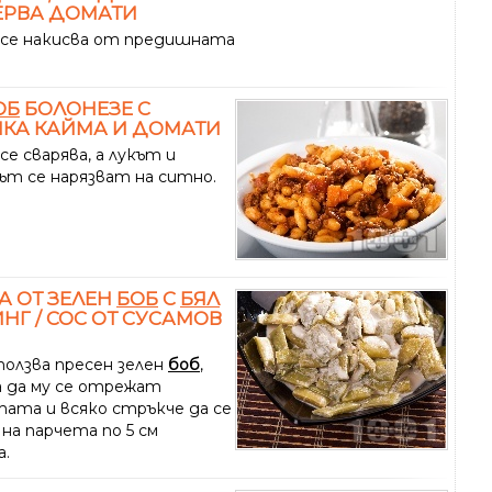
ЕРВА ДОМАТИ
се накисва от предишната
ОБ
БОЛОНЕЗЕ С
КА КАЙМА И ДОМАТИ
се сварява, а лукът и
ът се нарязват на ситно.
А ОТ ЗЕЛЕН
БОБ
С
БЯЛ
НГ / СОС ОТ СУСАМОВ
ползва пресен зелен
боб
,
 да му се отрежат
тата и всяко стръкче да се
на парчета по 5 см
а.