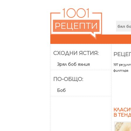
СХОДНИ ЯСТИЯ:
РЕЦЕП
Зрял боб яхния
197 резул
филтъра
ПО-ОБЩО:
Боб
КЛАСИ
В ТЕН