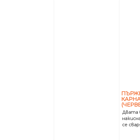
ПЪРЖЕ
КАРНА
(ЧЕРВ
Двата 
накисна
се сва