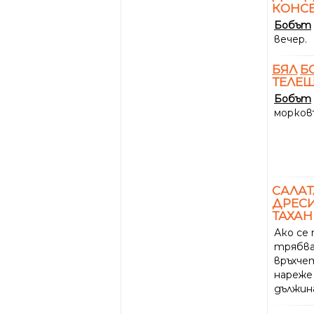
КОНС
Бобът
вечер.
БЯЛ
Б
ТЕЛЕШ
Бобът
морков
САЛАТ
ДРЕСИ
ТАХАН
Ако се 
трябва
връхче
нареже 
дължин