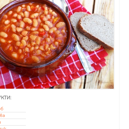
КТИ:
об
ва
и
лук