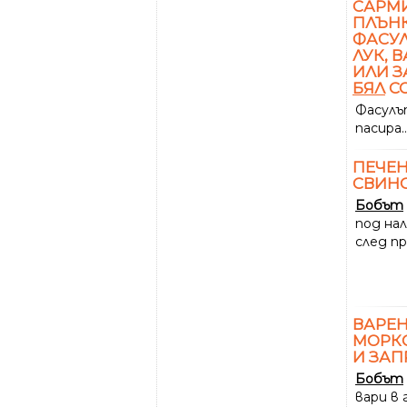
САРМИ
ПЛЪНК
ФАСУЛ
ЛУК, 
ИЛИ З
БЯЛ
С
Фасулъ
пасира..
ПЕЧЕ
СВИНС
Бобът
под нал
след п
ВАРЕ
МОРКО
И ЗАП
Бобът
вари в 