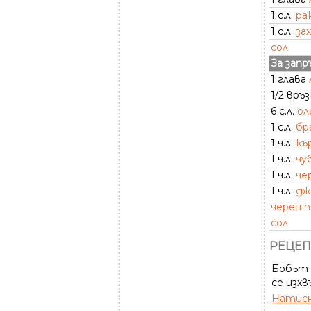
1 с.л.
ра
1 с.л.
за
сол
За зап
1 глава
1/2 връ
6 с.л.
ол
1 с.л.
бр
1 ч.л.
къ
1 ч.л.
чу
1 ч.л.
че
1 ч.л.
дж
черен 
сол
РЕЦЕП
Бобът (
се изхв
Натисн