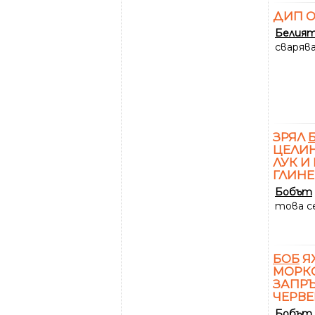
ДИП 
Белия
сваряв
ЗРЯЛ
ЦЕЛИН
ЛУК И
ГЛИНЕ
Бобът
това се
БОБ
Я
МОРКО
ЗАПРЪ
ЧЕРВЕ
Бобът