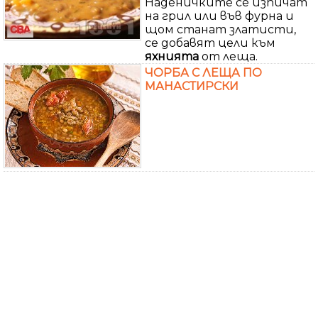
Наденичките се изпичат
на грил или във фурна и
щом станат златисти,
се добавят цели към
яхнията
от леща.
ЧОРБА С ЛЕЩА ПО
МАНАСТИРСКИ