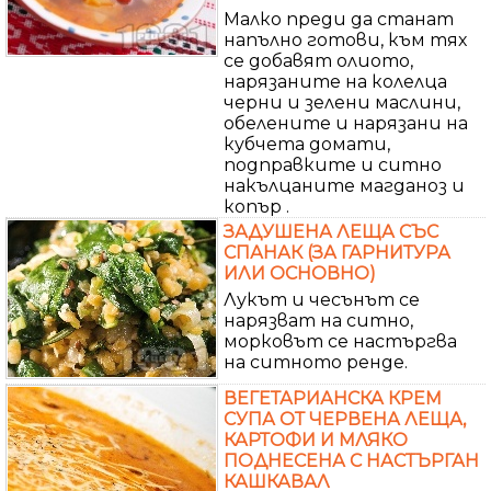
Малко преди да станат
напълно готови, към тях
се добавят олиото,
нарязаните на колелца
черни и зелени маслини,
обелените и нарязани на
кубчета домати,
подправките и ситно
накълцаните магданоз и
копър .
ЗАДУШЕНА ЛЕЩА СЪС
СПАНАК (ЗА ГАРНИТУРА
ИЛИ ОСНОВНО)
Лукът и чесънът се
нарязват на ситно,
морковът се настъргва
на ситното ренде.
ВЕГЕТАРИАНСКА КРЕМ
СУПА ОТ ЧЕРВЕНА ЛЕЩА,
КАРТОФИ И МЛЯКО
ПОДНЕСЕНА С НАСТЪРГАН
КАШКАВАЛ