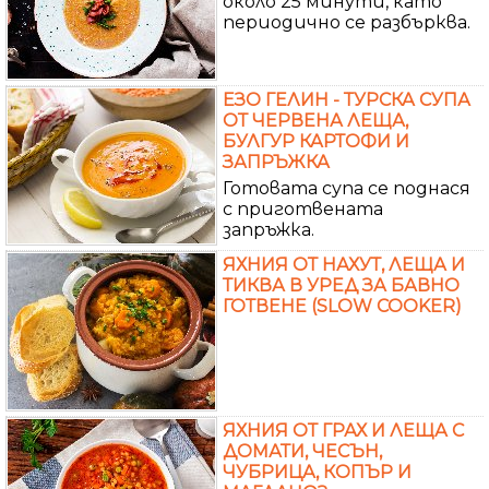
около 25 минути, като
периодично се разбърква.
ЕЗО ГЕЛИН - ТУРСКА СУПА
ОТ ЧЕРВЕНА ЛЕЩА,
БУЛГУР КАРТОФИ И
ЗАПРЪЖКА
Готовата супа се поднася
с приготвената
запръжка.
ЯХНИЯ ОТ НАХУТ, ЛЕЩА И
ТИКВА В УРЕД ЗА БАВНО
ГОТВЕНЕ (SLOW COOKER)
ЯХНИЯ ОТ ГРАХ И ЛЕЩА С
ДОМАТИ, ЧЕСЪН,
ЧУБРИЦА, КОПЪР И