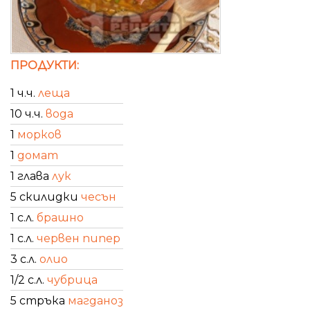
ПРОДУКТИ:
1 ч.ч.
леща
10 ч.ч.
вода
1
морков
1
домат
1 глава
лук
5 скилидки
чесън
1 с.л.
брашно
1 с.л.
червен пипер
3 с.л.
олио
1/2 с.л.
чубрица
5 стръка
магданоз