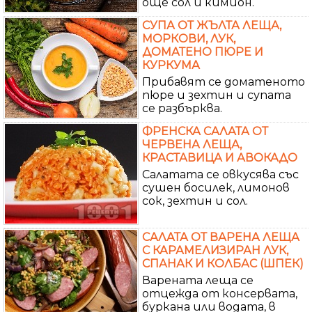
още сол и кимион.
СУПА ОТ ЖЪЛТА ЛЕЩА,
МОРКОВИ, ЛУК,
ДОМАТЕНО ПЮРЕ И
КУРКУМА
Прибавят се доматеното
пюре и зехтин и супата
се разбърква.
ФРЕНСКА САЛАТА ОТ
ЧЕРВЕНА ЛЕЩА,
КРАСТАВИЦА И АВОКАДО
Салатата се овкусява със
сушен босилек, лимонов
сок, зехтин и сол.
САЛАТА ОТ ВАРЕНА ЛЕЩА
С КАРАМЕЛИЗИРАН ЛУК,
СПАНАК И КОЛБАС (ШПЕК)
Варената леща се
отцежда от консервата,
буркана или водата, в