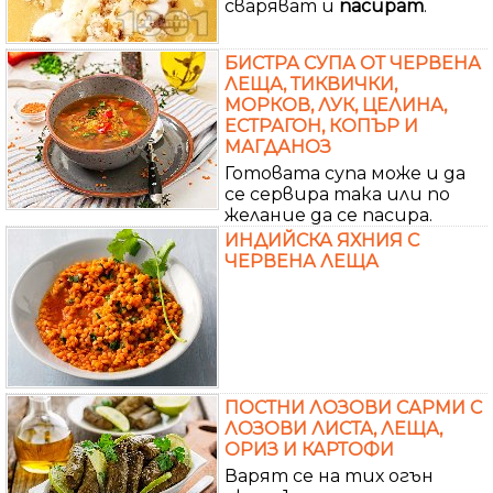
сваряват и
пасират
.
БИСТРА СУПА ОТ ЧЕРВЕНА
ЛЕЩА, ТИКВИЧКИ,
МОРКОВ, ЛУК, ЦЕЛИНА,
ЕСТРАГОН, КОПЪР И
МАГДАНОЗ
Готовата супа може и да
се сервира така или по
желание да се пасира.
ИНДИЙСКА ЯХНИЯ С
ЧЕРВЕНА ЛЕЩА
ПОСТНИ ЛОЗОВИ САРМИ С
ЛОЗОВИ ЛИСТА, ЛЕЩА,
ОРИЗ И КАРТОФИ
Варят се на тих огън