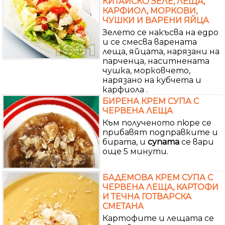
КИТАЙСКО ЗЕЛЕ, ЛЕЩА,
КАРФИОЛ, МОРКОВИ,
ЧУШКИ И ВАРЕНИ ЯЙЦА
Зелето се накъсва на едро
и се смесва варената
леща, яйцата, нарязани на
парченца, наситнената
чушка, морковчето,
нарязано на кубчета и
карфиола .
БИРЕНА КРЕМ СУПА С
ЧЕРВЕНА ЛЕЩА
Към полученото пюре се
прибавят подправките и
бирата, и
супата
се вари
още 5 минути.
БАДЕМОВА КРЕМ СУПА С
ЧЕРВЕНА ЛЕЩА, КАРТОФИ
И ТЕЧНА ГОТВАРСКА
СМЕТАНА
Картофите и лещата се