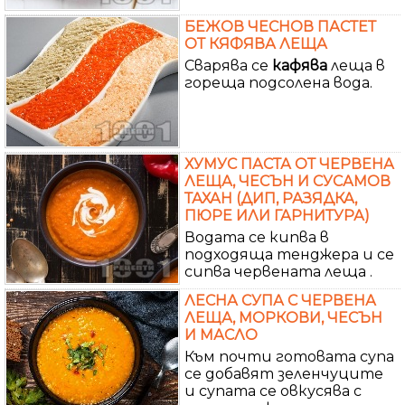
БЕЖОВ ЧЕСНОВ ПАСТЕТ
ОТ КЯФЯВА ЛЕЩА
Сварява се
кафява
леща в
гореща подсолена вода.
ХУМУС ПАСТА ОТ ЧЕРВЕНА
ЛЕЩА, ЧЕСЪН И СУСАМОВ
ТАХАН (ДИП, РАЗЯДКА,
ПЮРЕ ИЛИ ГАРНИТУРА)
Водата се кипва в
подходяща тенджера и се
сипва червената леща .
ЛЕСНА СУПА С ЧЕРВЕНА
ЛЕЩА, МОРКОВИ, ЧЕСЪН
И МАСЛО
Към почти готовата супа
се добавят зеленчуците
и супата се овкусява с