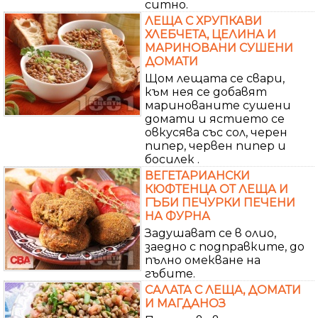
ситно.
ЛЕЩА С ХРУПКАВИ
ХЛЕБЧЕТА, ЦЕЛИНА И
МАРИНОВАНИ СУШЕНИ
ДОМАТИ
Щом лещата се свари,
към нея се добавят
маринованите сушени
домати и ястието се
овкусява със сол, черен
пипер, червен пипер и
босилек .
ВЕГЕТАРИАНСКИ
КЮФТЕНЦА ОТ ЛЕЩА И
ГЪБИ ПЕЧУРКИ ПЕЧЕНИ
НА ФУРНА
Задушават се в олио,
заедно с подправките, до
пълно омекване на
гъбите.
САЛАТА С ЛЕЩА, ДОМАТИ
И МАГДАНОЗ