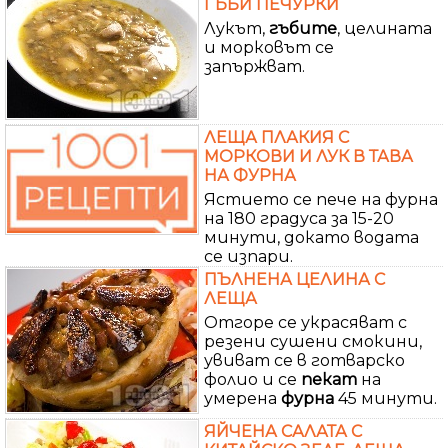
ГЪБИ ПЕЧУРКИ
Лукът,
гъбите
, целината
и морковът се
запържват.
ЛЕЩА ПЛАКИЯ С
МОРКОВИ И ЛУК В ТАВА
НА ФУРНА
Ястието се пече на фурна
на 180 градуса за 15-20
минути, докато водата
се изпари.
ПЪЛНЕНА ЦЕЛИНА С
ЛЕЩА
Отгоре се украсяват с
резени сушени смокини,
увиват се в готварско
фолио и се
пекат
на
умерена
фурна
45 минути.
ЯЙЧЕНА САЛАТА С