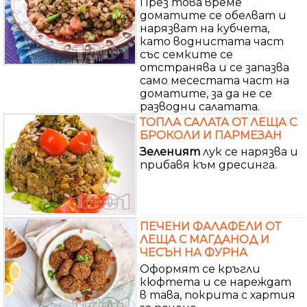
През това време
доматите се обелват и
нарязват на кубчета,
като воднистата част
със семките се
отстранява и се запазва
само месестата част на
доматите, за да не се
разводни салатата.
ТОПЛА САЛАТА ОТ ЛЕЩА С
БРОКОЛИ И ПАРМЕЗАН
Зеленият
лук се нарязва и
прибавя към дресинга.
ПЕЧЕНИ ФАЛАФЕЛИ ОТ
ЛЕЩА С МАГДАНОД И
ЧЕСЪН НА ФУРНА
Оформят се кръгли
кюфтета и се нареждат
в тава, покрита с хартия