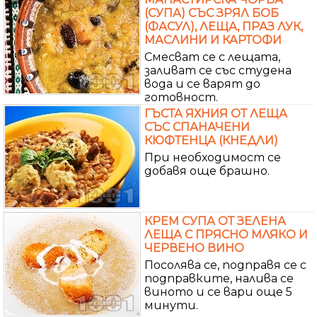
(СУПА) СЪС ЗРЯЛ БОБ
(ФАСУЛ), ЛЕЩА, ПРАЗ ЛУК,
МАСЛИНИ И КАРТОФИ
Смесват се с лещата,
заливат се със студена
вода и се варят до
готовност.
ГЪСТА ЯХНИЯ ОТ ЛЕЩА
СЪС СПАНАЧЕНИ
КЮФТЕНЦА (КНЕДЛИ)
При необходимост се
добавя още брашно.
КРЕМ СУПА ОТ ЗЕЛЕНА
ЛЕЩА С ПРЯСНО МЛЯКО И
ЧЕРВЕНО ВИНО
Посолява се, подправя се с
подправките, налива се
виното и се вари още 5
минути.