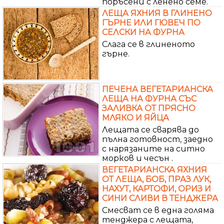
поръсени с ленено семе.
ЛЕЩА ЯХНИЯ В ГЛИНЕНО
ГЪРНЕ ИЛИ ГЮВЕЧ ПО
СЕЛСКИ НА ФУРНА
Слага се в глиненото
гърне.
ПЕЧЕНА ВЕГЕТАРИАНСКА
ЛЕЩА НА ФУРНА СЪС
ЗАЛИВКА ОТ ПРЯСНО
МЛЯКО И ЯЙЦА
Лещата се сварява до
пълна готовност, заедно
с нарязаните на ситно
морков и чесън .
ВЕГЕТАРИАНСКА ЯХНИЯ
ОТ ЛЕЩА, БОБ, ПРАЗ ЛУК,
НАХУТ, КАРТОФИ, ОРИЗ И
СИНИ СЛИВИ В ТЕНДЖЕРА
Смесват се в една голяма
тенджера с лещата,