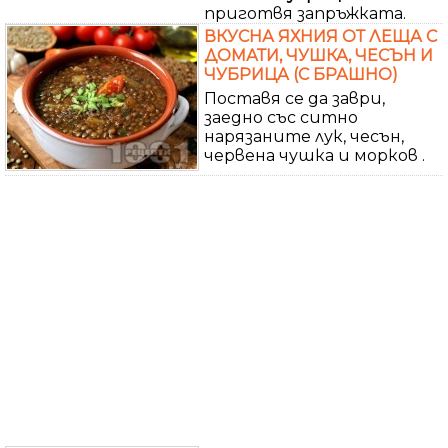
приготвя запръжката.
ВКУСНА ЯХНИЯ ОТ ЛЕЩА С
ДОМАТИ, ЧУШКА, ЧЕСЪН И
ЧУБРИЦА (С БРАШНО)
Поставя се да заври,
заедно със ситно
нарязаните лук, чесън,
червена чушка и морков .