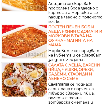
Лещата се сварява в
подсолена вода заедно с
картофа и моркова и се
пасира заедно с прясното
мляко .
ПОСТЕН ПЕЧЕН БОБ И
ЛЕЩА ЯХНИЯ С ДОМАТИ И
МОРКОВИ В ТАВА НА
ФУРНА - МАГИЯТА НА
МАМА
Морковите се нарязват
на кубчета и се сваряват
заедно с лещата .
САЛАТА С ЛЕЩА, ВАРЕНИ
ЯЙЦА, ЧУШКИ, ОРЕХИ,
БАДЕМИ, СТАФИДИ И
ЛЕНЕНО СЕМЕ
Салатата
се поднася
гарнирана с парченца
твърдо сварени яйца,
полети с течна
готварска сметана и