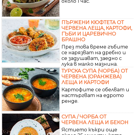
около 1 час.
ПЪРЖЕНИ КЮФТЕТА ОТ
ЧЕРВЕНА ЛЕЩА, КАРТОФИ,
ГЪБИ И ЦАРЕВИЧНО
БРАШНО
През това време гъбите
се нарязват на дребно и
се задушават, заедно с
лука в малко мазнина.
ТУРСКА СУПА (ЧОРБА) ОТ
ЧЕРВЕНА (ОРАНЖЕВА)
ЛЕЩА И КАРТОФИ
Картофите се обелват и
настъргват на едрото
ренде.
СУПА / ЧОРБА ОТ
ЧЕРВЕНА ЛЕЩА И БЕКОН
Ястието къкри още