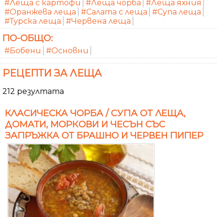
#Леща с картофи
#Леща чорба
#Леща яхния
#Оранжева леща
#Салата с леща
#Супа леща
#Турска леща
#Червена леща
ПО-ОБЩО:
#Бобени
#Основни
РЕЦЕПТИ ЗА ЛЕЩА
212 резултата
КЛАСИЧЕСКА ЧОРБА / СУПА ОТ ЛЕЩА,
ДОМАТИ, МОРКОВИ И ЧЕСЪН СЪС
ЗАПРЪЖКА ОТ БРАШНО И ЧЕРВЕН ПИПЕР