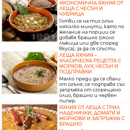
ИКОНОМИЧНА ЯХНИЯ ОТ
ЛЕЩА С ЧЕСЪН И
ЧУБРИЦА
Готви се на тих огън
няколко минути, като по
желание на порции се
добавя брашно (около
лъжица или две според
вкуса), за да се сгъсти.
ЛЕЩА ЯХНИЯ –
КЛАСИЧЕСКА РЕЦЕПТА С
МОРКОВ, ЛУК, ЧЕСЪН И
ПОДПРАВКИ
Малко преди да се свали
от огъня, се подправя със
запръжка от сгорещено
олио, брашно и червен
пипер.
ЯХНИЯ ОТ ЛЕЩА С ГРИЛ
НАДЕНИЧКИ, ДОМАТИ И
МОРКОВИ И ЗАПРЪЖКА С
БРАШНО