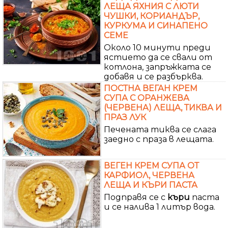
ЛЕЩА ЯХНИЯ С ЛЮТИ
ЧУШКИ, КОРИАНДЪР,
КУРКУМА И СИНАПЕНО
СЕМЕ
Около 10 минути преди
ястието да се свали от
котлона, запръжката се
добавя и се разбърква.
ПОСТНА ВЕГАН КРЕМ
СУПА С ОРАНЖЕВА
(ЧЕРВЕНА) ЛЕЩА, ТИКВА И
ПРАЗ ЛУК
Печената тиква се слага
заедно с праза в лещата.
ВЕГЕН КРЕМ СУПА ОТ
КАРФИОЛ, ЧЕРВЕНА
ЛЕЩА И КЪРИ ПАСТА
Подправя се с
къри
паста
и се налива 1 литър вода.