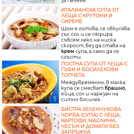
за печене.
ИТАЛИАНСКА СУПА ОТ
ЛЕЩА С КРУТОНИ И
СИРЕНЕ
Щом е готова, се овкусява
със сол и се пюрира
съвсем леко на ниска
скорост, без да става на
крем
супа, а само да се
сгъсти.
ПОСТНА СУПА ОТ ЛЕЩА С
ГЪБИ И БОСИЛЕКОВИ
ТОПЧЕТА
Междувременно, в малка
купа се смесват
брашно
,
яйца, сол и нарязан на
ситно босилек.
БИСТРА ЗЕЛЕНЧУКОВА
ЧОРБА (СУПА) С ЛЕЩА,
КАРТОФИ, МАСЛИНИ,
ЧЕСЪН И ДОМАТИ БЕЗ
ЗАПРЪЖКА