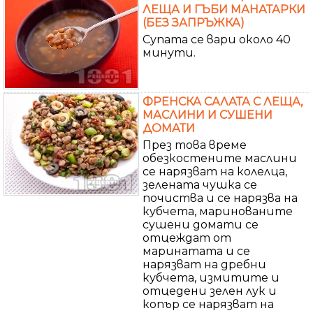
ЛЕЩА И ГЪБИ МАНАТАРКИ
(БЕЗ ЗАПРЪЖКА)
Супата се вари около 40
минути.
ФРЕНСКА САЛАТА С ЛЕЩА,
МАСЛИНИ И СУШЕНИ
ДОМАТИ
През това време
обезкостените маслини
се нарязват на колелца,
зелената чушка се
почиства и се нарязва на
кубчета, маринованите
сушени домати се
отцеждат от
маринатата и се
нарязват на дребни
кубчета, измитите и
отцедени зелен лук и
копър се нарязват на