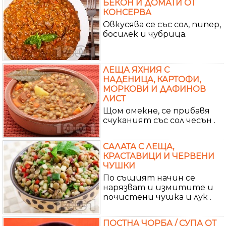
БЕКОН И ДОМАТИ ОТ
КОНСЕРВА
Овкусява се със сол, пипер,
босилек и чубрица.
ЛЕЩА ЯХНИЯ С
НАДЕНИЦА, КАРТОФИ,
МОРКОВИ И ДАФИНОВ
ЛИСТ
Щом омекне, се прибавя
счуканият със сол чесън .
САЛАТА С ЛЕЩА,
КРАСТАВИЦИ И ЧЕРВЕНИ
ЧУШКИ
По същият начин се
нарязват и измитите и
почистени чушка и лук .
ПОСТНА ЧОРБА / СУПА ОТ