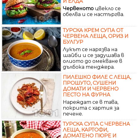
И ЕЛДА
Червеното
цвекло се
обелва и се настъргва.
ТУРСКА КРЕМ СУПА ОТ
ЧЕРВЕНА ЛЕЩА, ОРИЗ И
БУЛГУР
Лукът се нарязва на
шайби и се задушава в
олиото до омекване в
дълбока тенджера.
ПИЛЕШКО ФИЛЕ С ЛЕЩА,
ПРОШУТО, СУШЕНИ
ДОМАТИ И ЧЕРВЕНО
ПЕСТО НА ФУРНА
Нареждат се в тава,
покрита с хартия за
печене.
ТУРСКА СУПА С ЧЕРВЕНА
ЛЕЩА, КАРТОФИ,
ДОМАТЕНО ПЮРЕ И