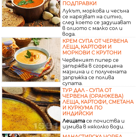
ПОДПРАВКИ
Лукът, моркова и чесъна
се нарязват на ситно,
след което се задушават
в олиото с малко сол и
вода.
КРЕМ СУПА ОТ ЧЕРВЕНА
ЛЕЩА, КАРТОФИ И
МОРКОВИ С КРУТОНИ
Червеният пипер се
запържва в сгорещена
мазнина и с получената
запръжка се полива
супата.
ТУР ДАЛ - СУПА ОТ
ЧЕРВЕНА (ОРАНЖЕВА)
ЛЕЩА, КАРТОФИ, СМЕТАНА
И КУРКУМА ПО
ИНДИЙСКИ
Лещата
се почиства и
измива в няколко води.
МАНАСТИРСКА ЧОРБА