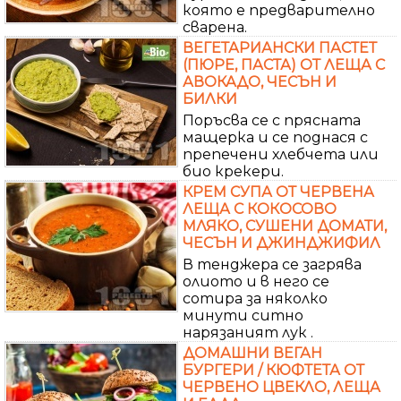
която е предварително
сварена.
ВЕГЕТАРИАНСКИ ПАСТЕТ
(ПЮРЕ, ПАСТА) ОТ ЛЕЩА С
АВОКАДО, ЧЕСЪН И
БИЛКИ
Поръсва се с прясната
мащерка и се поднася с
препечени хлебчета или
био крекери.
КРЕМ СУПА ОТ ЧЕРВЕНА
ЛЕЩА С КОКОСОВО
МЛЯКО, СУШЕНИ ДОМАТИ,
ЧЕСЪН И ДЖИНДЖИФИЛ
В тенджера се загрява
олиото и в него се
сотира за няколко
минути ситно
нарязаният лук .
ДОМАШНИ ВЕГАН
БУРГЕРИ / КЮФТЕТА ОТ
ЧЕРВЕНО ЦВЕКЛО, ЛЕЩА