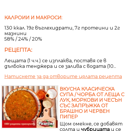
КАЛРОИИ И МАКРОСИ:
130 ккал. 19г въглехидрати, 7г протеини и 2г
мазнини
58% / 24% / 20%
РЕЦЕПТА:
Лещата (1 ч.ч.) се изплаква, поставя се в
дълбока тенджера и се залива с водата (10...
Натиснете за да отворите цялата рецепта
ВКУСНА КЛАСИЧЕСКА
СУПА / ЧОРБА ОТ ЛЕЩА С
ЛУК, МОРКОВИ И ЧЕСЪН
СЪС ЗАПРЪЖКА ОТ
БРАШНО И ЧЕРВЕН
ПИПЕР
Щом омекне, се добавят
солта и
чубрицата
и се