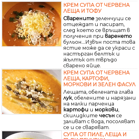
КРЕМ СУПА ОТ ЧЕРВЕНА
ЛЕЩА И ТОФУ
Сварените
зеленчуци се
отцеждат и пасират,
след което се връщат в
получения при
варенето
бульон....Извън поста това
ястие може да се украси с
настърган белтък и
жълтък от твръдо
сварено яйце.
КРЕМ СУПА ОТ ЧЕРВЕНА
ЛЕЩА, КАРТОФИ,
МОРКОВИ И ЗЕЛЕН ФАСУЛ
Лещата, обелената глава
лук
, обелените и нарязани
на малки парченца
картофи
и
моркови
,
скилидките
чесън
се
заливат с вода, посоляват
се и се сваряват.
СУПА ОТ ПИЛЕ, ЛЕЩА И