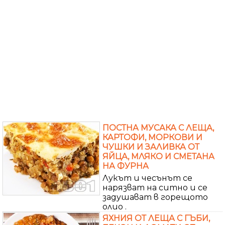
ПОСТНА МУСАКА С ЛЕЩА,
КАРТОФИ, МОРКОВИ И
ЧУШКИ И ЗАЛИВКА ОТ
ЯЙЦА, МЛЯКО И СМЕТАНА
НА ФУРНА
Лукът и чесънът се
нарязват на ситно и се
задушават в горещото
олио .
ЯХНИЯ ОТ ЛЕЩА С ГЪБИ,