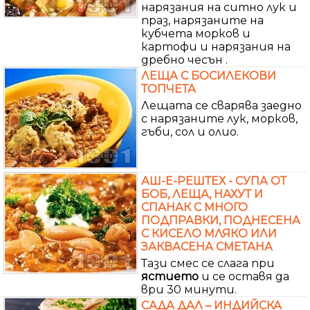
нарязания на ситно лук и
праз, нарязаните на
кубчета морков и
картофи и нарязания на
дребно чесън .
ЛЕЩА С БОСИЛЕКОВИ
ТОПЧЕТА
Лещата се сварява заедно
с нарязаните лук, морков,
гъби, сол и олио.
АШ-Е-РЕШТЕХ - СУПА ОТ
БОБ, ЛЕЩА, НАХУТ И
СПАНАК С МНОГО
ПОДПРАВКИ, ПОДНЕСЕНА
С КИСЕЛО МЛЯКО ИЛИ
ЗАКВАСЕНА СМЕТАНА
Тази смес се слага при
ястието
и се оставя да
ври 30 минути.
САДА ДАЛ – ИНДИЙСКА