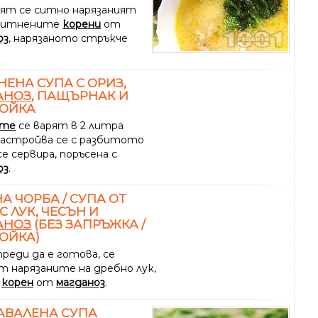
ят се ситно нарязаният
аситнените
корени
от
оз
, нарязаното стръкче
ЕНА СУПА С ОРИЗ,
АНОЗ
, ПАЩЪРНАК И
РОЙКА
ите
се варят в 2 литра
.Застройва се с разбитото
се сервира, поръсена с
оз
.
А ЧОРБА / СУПА ОТ
С ЛУК, ЧЕСЪН И
АНОЗ
(БЕЗ ЗАПРЪЖКА /
ОЙКА)
реди да е готова, се
т нарязаните на дребно лук,
и
корен
от
магданоз
.
АВАЛЕНА СУПА