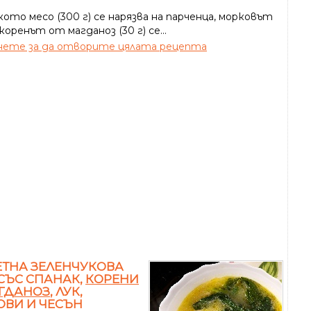
ото месо (300 г) се нарязва на парченца, морковът
и коренът от магданоз (30 г) се...
ете за да отворите цялата рецепта
ТНА ЗЕЛЕНЧУКОВА
СЪС СПАНАК,
КОРЕНИ
ГДАНОЗ
, ЛУК,
ВИ И ЧЕСЪН