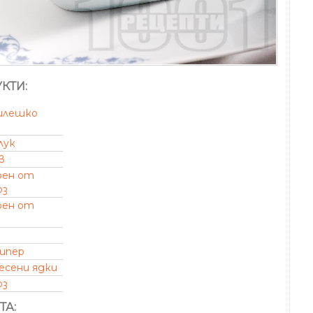
КТИ:
илешко
лук
в
рен от
оз
рен от
пипер
есени ядки
оз
ТА: