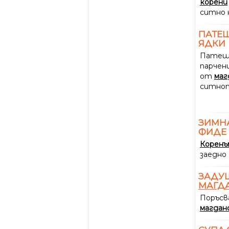
корени
ситно 
ПАТЕШ
ЯДКИ
Патешк
парчен
от
маг
ситнот
ЗИМНА
ФИДЕ
Корен
заедно 
ЗАДУШ
МАГД
Поръсва
магдан