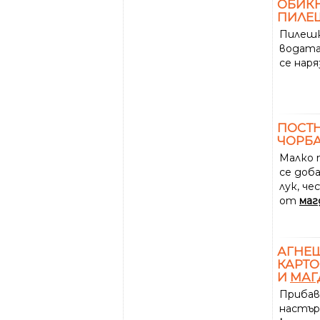
ОБИКН
ПИЛЕШ
Пилешк
водата
се наря
ПОСТН
ЧОРБА
Малко 
се доб
лук, че
от
маг
АГНЕШ
КАРТО
И
МАГ
Прибав
настър