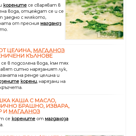
 и
корените
се сваряват в
ена вода, отцеждат се и се
т заедно с млякото,
ната от пресния
магданоз
ото.
ОТ ЦЕЛИНА,
МАГДАНОЗ
ЕНИЧЕНИ КЪЛНОВЕ
се в подсолена вода, към тях
бавят ситно нарязаният лук,
ганата на ренде целина и
озените
корени
, нарязани на
кръгчета.
КА КАША С МАСЛО,
ИЧНО БРАШНО, ИЗВАРА,
Р И
МАГДАНОЗ
т се
корените
от
магданоза
а.