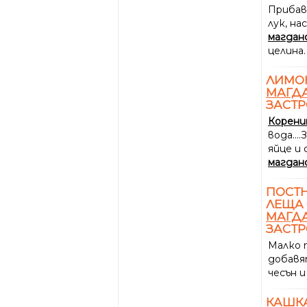
Прибав
лук, н
магдан
целина.
ЛИМОН
МАГД
ЗАСТ
Корен
вода...
яйце и 
магдан
ПОСТН
ЛЕЩА 
МАГД
ЗАСТР
Малко п
добавя
чесън 
КАШК