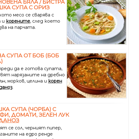
ОВЕНА БЯЛА / БИСТРА
КА СУПА С ОРИЗ
ото месо се сварява с
 и
корените
, след което
зва на парчата.
А СУПА ОТ БОБ (БОБ
)
преди да е готова супата,
авят нарязаните на дребно
сън, морков, целина и
корен
даноз
.
КА СУПА (ЧОРБА) С
ФИ, ДОМАТИ, ЗЕЛЕН ЛУК
ДАНОЗ
ят се сол, черният пипер,
ганите на едро ренде