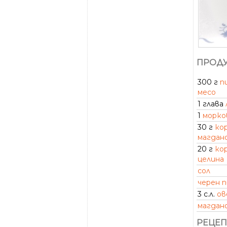
ПРОДУ
300 г
п
месо
1 глава
1
морко
30 г
ко
магдан
20 г
ко
целина
сол
черен 
3 с.л.
ов
магдан
РЕЦЕП