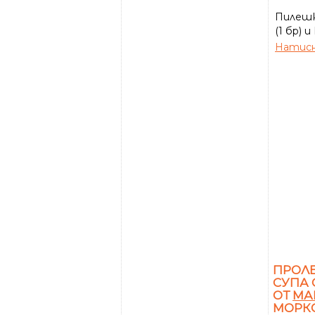
Пилешк
(1 бр) 
Натисн
ПРОЛЕ
СУПА 
ОТ
МА
МОРКО