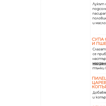
Лукът
подсол
пасира
полови
и масл
СУПА 
И ПШ
Слагат 
се при
настър
магдан
тънки 
ПИЛЕШ
ЦАРЕВ
КОПЪ
Добавя
и копър