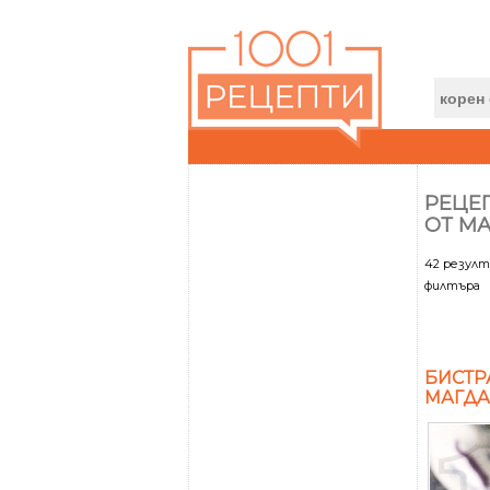
РЕЦЕП
ОТ М
42 резул
филтъра
БИСТР
МАГДА