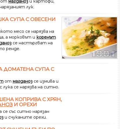
от
магданоз
и картофи,
нарязаният лук.
КА СУПА С ОВЕСЕНИ
ото месо се нарязва на
ца, а морковът и
коренът
даноз
се настъргват на
о ренде.
 ДОМАТЕНА СУПА С
ът
от
магданоз
се измива и
с лука се нарязва на ситно.
ЕНА КОПРИВА С ХРЯН,
АНОЗ
И ОРЕХИ
 се със ситно нарязан
оз
и счуканите орехи.