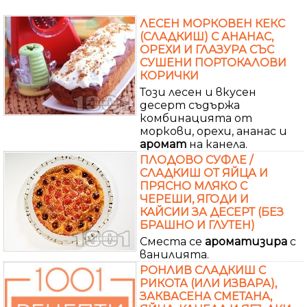
ЛЕСЕН МОРКОВЕН КЕКС
(СЛАДКИШ) С АНАНАС,
ОРЕХИ И ГЛАЗУРА СЪС
СУШЕНИ ПОРТОКАЛОВИ
КОРИЧКИ
Този лесен и вкусен
десерт съдържа
комбинацията от
моркови, орехи, ананас и
аромат
на канела.
ПЛОДОВО СУФЛЕ /
СЛАДКИШ ОТ ЯЙЦА И
ПРЯСНО МЛЯКО С
ЧЕРЕШИ, ЯГОДИ И
КАЙСИИ ЗА ДЕСЕРТ (БЕЗ
БРАШНО И ГЛУТЕН)
Сместа се
ароматизира
с
ванилията.
РОНЛИВ СЛАДКИШ С
РИКОТА (ИЛИ ИЗВАРА),
ЗАКВАСЕНА СМЕТАНА,