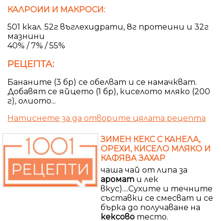
КАЛРОИИ И МАКРОСИ:
501 ккал. 52г въглехидрати, 8г протеини и 32г
мазнини
40% / 7% / 55%
РЕЦЕПТА:
Бананите (3 бр) се обелват и се намачкват.
Добавят се яйцето (1 бр), киселото мляко (200
г), олиото...
Натиснете за да отворите цялата рецепта
ЗИМЕН КЕКС С КАНЕЛА,
ОРЕХИ, КИСЕЛО МЛЯКО И
КАФЯВА ЗАХАР
чаша чай от липа за
аромат
и лек
вкус)....Сухите и течните
съставки се смесват и се
бърка до получаване на
кексово
тесто.