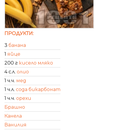
ПРОДУКТИ:
3
банана
1
яйце
200 г
кисело мляко
4 с.л.
олио
1 ч.ч.
мед
1 ч.л.
сода бикарбонат
1 ч.ч.
орехи
Брашно
Канела
Ванилия