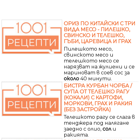
ОРИЗ ПО КИТАЙСКИ С ТРИ
ВИДА МЕСО - ПИЛЕШКО,
СВИНСКО И ТЕЛЕШКО,
ГЪБИ, ЦАРЕВИЦА И ГРАХ
Пилешкото месо,
свинското месо и
телешкото месо се
нарязват на жулиени и се
мариноват в соев сос за
около
40 минути.
БИСТРА КУРБАН ЧОРБА /
СУПА ОТ ТЕЛЕШКО РАГУ
(КОКАЛИ) С КАРТОФИ,
МОРКОВИ, ГРАХ И РАКИЯ
(БЕЗ ЗАСТРОЙКА)
Телешкото рагу се слага в
тенджера под налягане
заедно с олио,
сол
и
ракията.