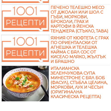
ПЕЧЕНО ТЕЛЕШКО МЕСО
ОТ ДЖОЛАН ИЛИ ШОЛ С
ГЪБИ, МОРКОВИ,
БРОКОЛИ, ГРАХ И
КАРТОФИ В ЙЕНСКА
ТЕНДЖЕРА (СТЪКЛО, ТАВА)
ЯХНИЯ ОТ КЮФТЕТА С ГРАХ
ПО ОРИЕНТАЛСКИ ОТ
АГНЕШКА И ТЕЛЕШКА
КАЙМА С БЯЛ СОС ОТ
КИСЕЛО МЛЯКО, ЖЪЛТЪК
И БРАШНО
ИТАЛИАНСКА
ЗЕЛЕНЧУКОВА СУПА
МИНЕСТРОНЕ С БЯЛ БОБ
(ФАСУЛ), СТЪБЛА ЦЕЛИНА,
МОРКОВИ, ЛУК И ЧЕСЪН
(ОРИГИНАЛНА
КЛАСИЧЕСКА РЕЦЕПТА)
Още
© 2007-2018 1001 Рецепти ООД. Всички права запазени.