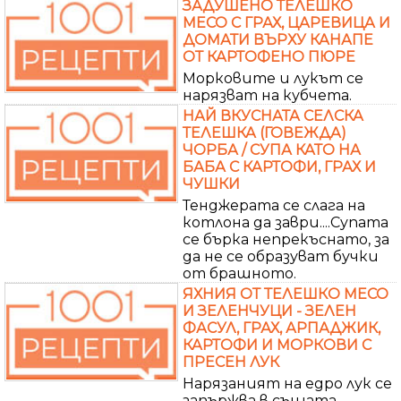
ЗАДУШЕНО ТЕЛЕШКО
МЕСО С ГРАХ, ЦАРЕВИЦА И
ДОМАТИ ВЪРХУ КАНАПЕ
ОТ КАРТОФЕНО ПЮРЕ
Морковите и лукът се
нарязват на кубчета.
НАЙ ВКУСНАТА СЕЛСКА
ТЕЛЕШКА (ГОВЕЖДА)
ЧОРБА / СУПА КАТО НА
БАБА С КАРТОФИ, ГРАХ И
ЧУШКИ
Тенджерата се слага на
котлона да заври....Супата
се бърка непрекъснато, за
да не се образуват бучки
от брашното.
ЯХНИЯ ОТ ТЕЛЕШКО МЕСО
И ЗЕЛЕНЧУЦИ - ЗЕЛЕН
ФАСУЛ, ГРАХ, АРПАДЖИК,
КАРТОФИ И МОРКОВИ С
ПРЕСЕН ЛУК
Нарязаният на едро лук се
запържва в същата