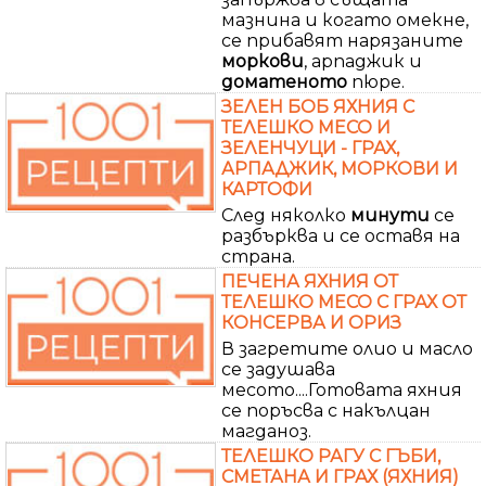
мазнина и когато омекне,
се прибавят нарязаните
моркови
, арпаджик и
доматеното
пюре.
ЗЕЛЕН БОБ ЯХНИЯ С
ТЕЛЕШКО МЕСО И
ЗЕЛЕНЧУЦИ - ГРАХ,
АРПАДЖИК, МОРКОВИ И
КАРТОФИ
След няколко
минути
се
разбърква и се оставя на
страна.
ПЕЧЕНА ЯХНИЯ ОТ
ТЕЛЕШКО МЕСО С ГРАХ ОТ
КОНСЕРВА И ОРИЗ
В загретите олио и масло
се задушава
месото....Готовата яхния
се поръсва с накълцан
магданоз.
ТЕЛЕШКО РАГУ С ГЪБИ,
СМЕТАНА И ГРАХ (ЯХНИЯ)