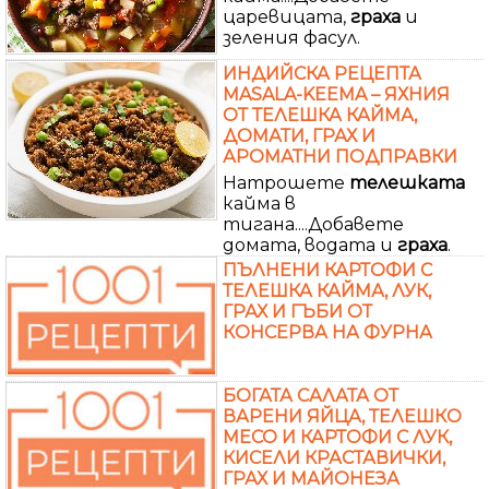
царевицата,
граха
и
зеления фасул.
ИНДИЙСКА РЕЦЕПТА
MASALA-KEEMA – ЯХНИЯ
ОТ ТЕЛЕШКА КАЙМА,
ДОМАТИ, ГРАХ И
АРОМАТНИ ПОДПРАВКИ
Натрошете
телешката
кайма в
тигана....Добавете
домата, водата и
граха
.
ПЪЛНЕНИ КАРТОФИ С
ТЕЛЕШКА КАЙМА, ЛУК,
ГРАХ И ГЪБИ ОТ
КОНСЕРВА НА ФУРНА
БОГАТА САЛАТА ОТ
ВАРЕНИ ЯЙЦА, ТЕЛЕШКО
МЕСО И КАРТОФИ С ЛУК,
КИСЕЛИ КРАСТАВИЧКИ,
ГРАХ И МАЙОНЕЗА