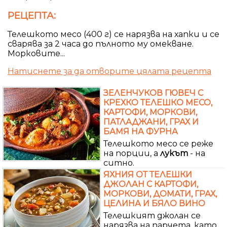
РЕЦЕПТА:
Телешкото месо (400 г) се нарязва на хапки и се
сварява за 2 часа до пълното му омекване.
Морковите...
Натиснете за да отворите цялата рецепта
ЗЕЛЕНЧУКОВ ГЮВЕЧ С
КРЕХКО ТЕЛЕШКО МЕСО,
КАРТОФИ, МОРКОВИ,
ПАТЛАДЖАНИ, ГРАХ И
БАМЯ НА ФУРНА
Телешкото месо се реже
на порции, а
лукът
- на
ситно.
ЯХНИЯ ОТ ТЕЛЕШКИ
ДЖОЛАН С КАРТОФИ,
МОРКОВИ, ДОМАТИ, ГРАХ,
ЦЕЛИНА И БЯЛО ВИНО
Телешкият джолан се
нарязва на парчета, като