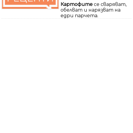
Картофите
се сваряват,
обелват и нарязват на
едри парчета.