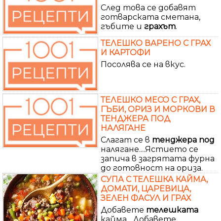
След това се добавят
готварската сметана,
гъбите и
грахът
.
ТЕЛЕШКО ВАРЕНО С ГРАХ
И КАРТОФИ
Посолява се на вкус.
ТЕЛЕШКО МЕСО С ГРАХ,
ГЪБИ, ОРИЗ И МОРКОВИ В
ТЕНДЖЕРА ПОД
НАЛЯГАНЕ
Слагат се в
тенджера
под
налягане....Ястието се
запича в загрятата фурна
до готовност на ориза.
СУПА С ТЕЛЕШКА КАЙМА,
ДОМАТИ, ЦАРЕВИЦА,
ЗЕЛЕН ФАСУЛ И ГРАХ
Добавете
телешката
кайма....Добавете