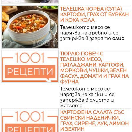
ТЕЛЕШКА ЧОРБА (СУПА)
КАРТОФИ, ГРАХ ОТ БУРКАН
И КОКА КОЛА
Телешкото месо се
нарязва на дребно и се
запържва в загрято
олио
.
ТЮРЛЮ ГЮВЕЧ С
ТЕЛЕШКО МЕСО,
ПАТЛАДЖАНИ, КАРТОФИ,
МОРКОВИ, ЧУШКИ, ЗЕЛЕН
ФАСУЛ, ДОМАТИ И ГРАХ НА
ФУРНА
Телешкото месо се
нарязва на хапки и се
запържва в олиото и
маслото.
КАРТОФЕНА САЛАТА СЪС
СВИНСКИ НАДЕНИЧКИ,
ГРАХ, СИРЕНЕ, ЛУК, ЛИМОН
И ЗЕХТИН