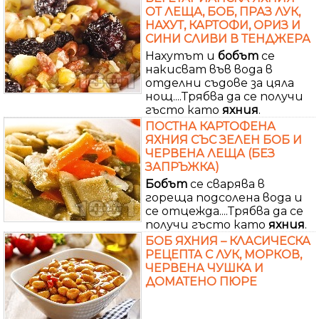
ОТ ЛЕЩА, БОБ, ПРАЗ ЛУК,
НАХУТ, КАРТОФИ, ОРИЗ И
СИНИ СЛИВИ В ТЕНДЖЕРА
Нахутът и
бобът
се
накисват във вода в
отделни съдове за цяла
нощ....Трябва да се получи
гъсто като
яхния
.
ПОСТНА КАРТОФЕНА
ЯХНИЯ СЪС ЗЕЛЕН БОБ И
ЧЕРВЕНА ЛЕЩА (БЕЗ
ЗАПРЪЖКА)
Бобът
се сварява в
гореща подсолена вода и
се отцежда....Трябва да се
получи гъсто като
яхния
.
БОБ ЯХНИЯ – КЛАСИЧЕСКА
РЕЦЕПТА С ЛУК, МОРКОВ,
ЧЕРВЕНА ЧУШКА И
ДОМАТЕНО ПЮРЕ