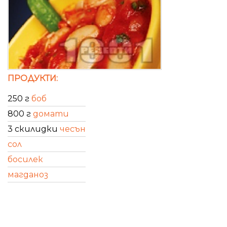
ПРОДУКТИ:
250 г
боб
800 г
домати
3 скилидки
чесън
сол
босилек
магданоз