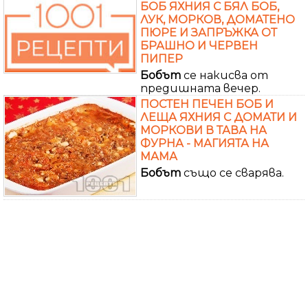
БОБ ЯХНИЯ С БЯЛ БОБ,
ЛУК, МОРКОВ, ДОМАТЕНО
ПЮРЕ И ЗАПРЪЖКА ОТ
БРАШНО И ЧЕРВЕН
ПИПЕР
Бобът
се накисва от
предишната вечер.
ПОСТЕН ПЕЧЕН БОБ И
ЛЕЩА ЯХНИЯ С ДОМАТИ И
МОРКОВИ В ТАВА НА
ФУРНА - МАГИЯТА НА
МАМА
Бобът
също се сварява.