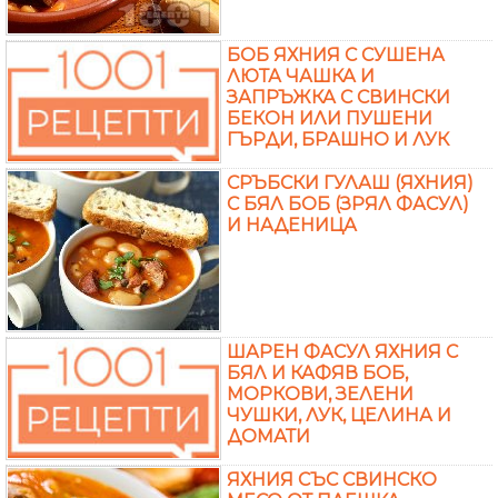
БОБ ЯХНИЯ С СУШЕНА
ЛЮТА ЧАШКА И
ЗАПРЪЖКА С СВИНСКИ
БЕКОН ИЛИ ПУШЕНИ
ГЪРДИ, БРАШНО И ЛУК
СРЪБСКИ ГУЛАШ (ЯХНИЯ)
С БЯЛ БОБ (ЗРЯЛ ФАСУЛ)
И НАДЕНИЦА
ШАРЕН ФАСУЛ ЯХНИЯ С
БЯЛ И КАФЯВ БОБ,
МОРКОВИ, ЗЕЛЕНИ
ЧУШКИ, ЛУК, ЦЕЛИНА И
ДОМАТИ
ЯХНИЯ СЪС СВИНСКО