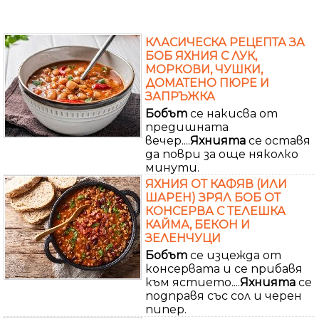
КЛАСИЧЕСКА РЕЦЕПТА ЗА
БОБ ЯХНИЯ С ЛУК,
МОРКОВИ, ЧУШКИ,
ДОМАТЕНО ПЮРЕ И
ЗАПРЪЖКА
Бобът
се накисва от
предишната
вечер....
Яхнията
се оставя
да поври за още няколко
минути.
ЯХНИЯ ОТ КАФЯВ (ИЛИ
ШАРЕН) ЗРЯЛ БОБ ОТ
КОНСЕРВА С ТЕЛЕШКА
КАЙМА, БЕКОН И
ЗЕЛЕНЧУЦИ
Бобът
се изцежда от
консервата и се прибавя
към ястието....
Яхнията
се
подправя със сол и черен
пипер.