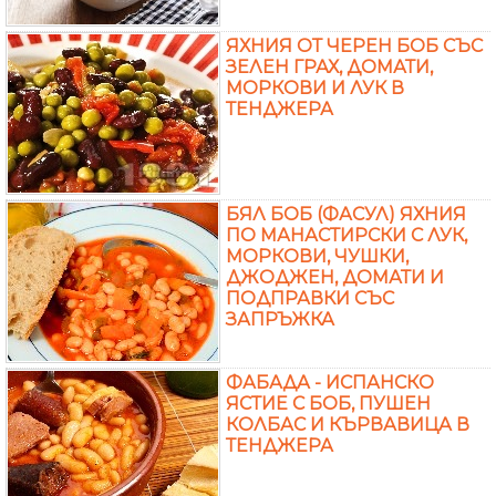
ЯХНИЯ ОТ ЧЕРЕН БОБ СЪС
ЗЕЛЕН ГРАХ, ДОМАТИ,
МОРКОВИ И ЛУК В
ТЕНДЖЕРА
БЯЛ БОБ (ФАСУЛ) ЯХНИЯ
ПО МАНАСТИРСКИ С ЛУК,
МОРКОВИ, ЧУШКИ,
ДЖОДЖЕН, ДОМАТИ И
ПОДПРАВКИ СЪС
ЗАПРЪЖКА
ФАБАДА - ИСПАНСКО
ЯСТИЕ С БОБ, ПУШЕН
КОЛБАС И КЪРВАВИЦА В
ТЕНДЖЕРА