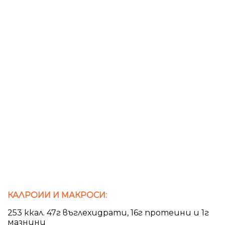
КАЛРОИИ И МАКРОСИ:
253 ккал. 47г въглехидрати, 16г протеини и 1г
мазнини