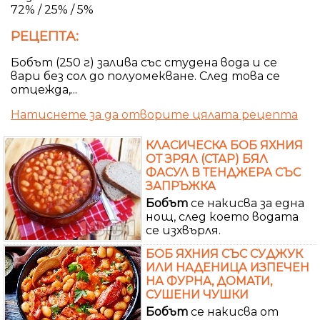
72% / 25% / 5%
РЕЦЕПТА:
Бобът (250 г) залива със студена вода и се
вари без сол до полуомекване. След това се
отцежда,...
Натиснете за да отворите цялата рецепта
КЛАСИЧЕСКА БОБ ЯХНИЯ
ОТ ЗРЯЛ (СТАР) БЯЛ
ФАСУЛ В ТЕНДЖЕРА СЪС
ЗАПРЪЖКА
Бобът
се накисва за една
нощ, след което водата
се изхвърля.
БОБ ЯХНИЯ СЪС СУДЖУК
ИЛИ НАДЕНИЦА ИЗПЕЧЕН
НА ФУРНА, ДОМАТИ,
СУШЕНИ ЧУШКИ
Бобът
се накисва от