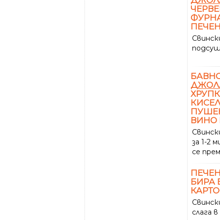
ЧЕРВЕ
ФУРНА
ПЕЧЕН
Свинс
подсуш
БАВНО
ДЖОЛ
ХРУПК
КИСЕЛ
ПУШЕН
ВИНО 
Свинс
за 1-2
се пре
ПЕЧЕ
БИРА 
КАРТО
Свинс
слага 