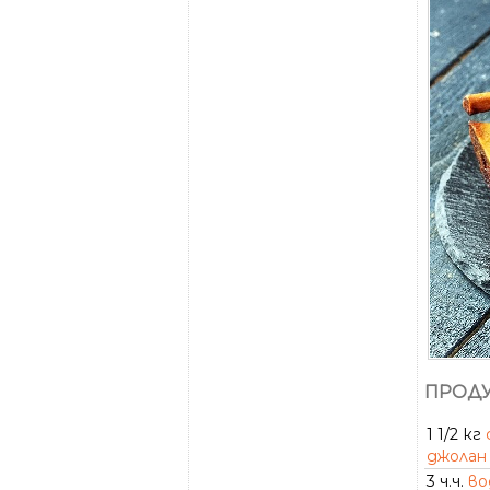
ПРОДУ
1 1/2 кг
джолан
3 ч.ч.
во