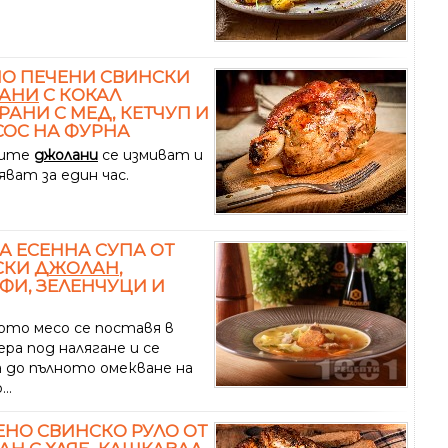
О ПЕЧЕНИ СВИНСКИ
АНИ
С КОКАЛ
РАНИ С МЕД, КЕТЧУП И
СОС НА ФУРНА
ките
джолани
се измиват и
яват за един час.
А ЕСЕННА СУПА ОТ
СКИ
ДЖОЛАН
,
ФИ, ЗЕЛЕНЧУЦИ И
ото месо се поставя в
ра под налягане и се
а до пълното омекване на
..
НО СВИНСКО РУЛО ОТ