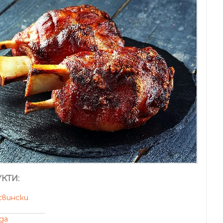
КТИ:
свински
да