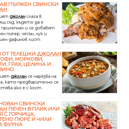
АВ ПЪРЖЕН СВИНСКИ
АН
кият
джолан
слага в
ящ съд, където да е
 прилепнал и се добавят
рен пипер, чесън, лук и
ен дафинов лист.
 ОТ ТЕЛЕШКИ
ДЖОЛАН
ТОФИ, МОРКОВИ,
И, ГРАХ, ЦЕЛИНА И
ВИНО
кият
джолан
се нарязва на
а, като предварително се
стява ако е с кост.
НОВАН СВИНСКИ
АН
ПЕЧЕН В ПЛИК ИЛИ
Я С ГОРЧИЦА,
ЕНО ПЮРЕ И ЧИЛИ
А ФУРНА