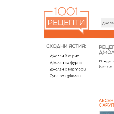
СХОДНИ ЯСТИЯ:
РЕЦЕП
ДЖОЛ
Джолан в гърне
95 резул
Джолан на фурна
филтъра
Джолан с картофи
Супа от джолан
ЛЕСЕН
С ХРУ