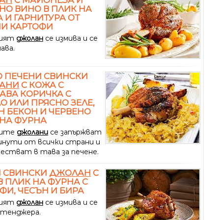
НО ВИНО В ПЛИК НА
 И ГАРНИТУРА ОТ
И КАРТОФИ
кият
джолан
се измива и се
ава.
 ПЕЧЕНИ СВИНСКИ
АНИ
С КОЖА С
АВА КОРИЧКА С
О ИЛИ ПРЯСНО ЗЕЛЕ,
 БЕКОН И ЧЕРВЕНО
НА ФУРНА
ките
джолани
се запържват
 минути от всички страни и
местват в тава за печене.
Н СВИНСКИ
ДЖОЛАН
С
В ПЛИК НА ФУРНА С
ФИ, ЧЕСЪН И БИРА
кият
джолан
се измива и се
в тенджера.