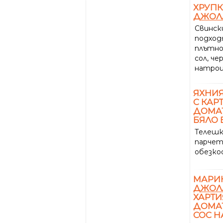
ХРУПК
ДЖОЛ
Свинс
подход
плътно
сол, че
натрош
ЯХНИЯ
С КАР
ДОМАТ
БЯЛО 
Телеш
парчет
обезко
МАРИ
ДЖОЛ
ХАРТИ
ДОМАТ
СОС Н