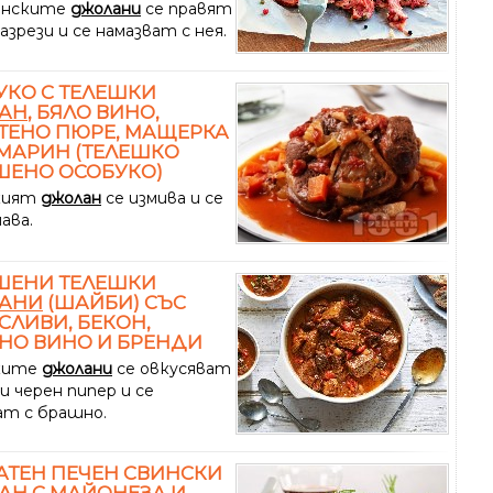
инските
джолани
се правят
азрези и се намазват с нея.
УКО С ТЕЛЕШКИ
АН
, БЯЛО ВИНО,
ТЕНО ПЮРЕ, МАЩЕРКА
МАРИН (ТЕЛЕШКО
ШЕНО ОСОБУКО)
кият
джолан
се измива и се
ава.
ШЕНИ ТЕЛЕШКИ
АНИ
(ШАЙБИ) СЪС
СЛИВИ, БЕКОН,
НО ВИНО И БРЕНДИ
ките
джолани
се овкусяват
 и черен пипер и се
ат с брашно.
ТЕН ПЕЧЕН СВИНСКИ
АН
С МАЙОНЕЗА И