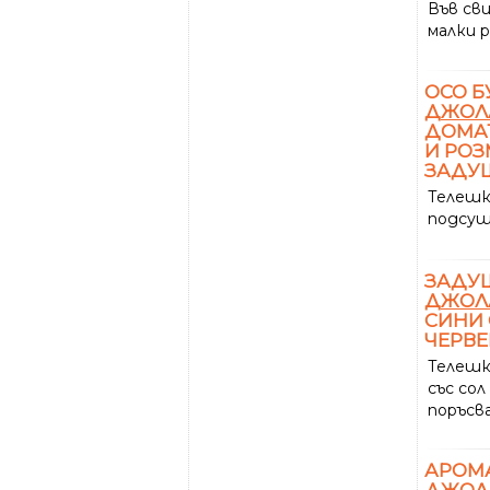
Във св
малки р
ОСО Б
ДЖОЛ
ДОМА
И РОЗ
ЗАДУ
Телеш
подсуш
ЗАДУ
ДЖОЛ
СИНИ 
ЧЕРВЕ
Телеш
със сол
поръсв
АРОМА
ДЖОЛ