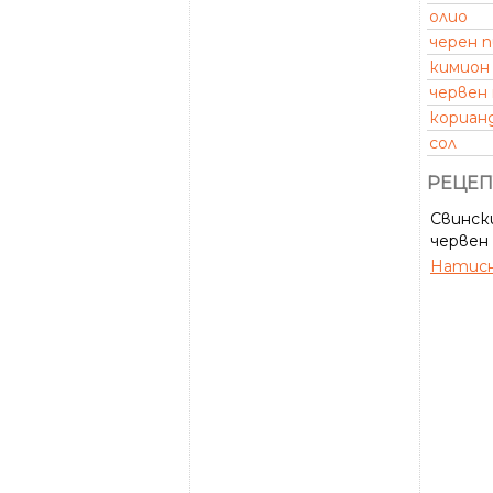
олио
черен 
кимион
червен
кориан
сол
РЕЦЕП
Свински
червен 
Натисн