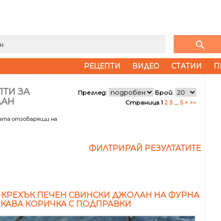
search
РЕЦЕПТИ
ВИДЕО
СТАТИИ
П
ТИ ЗА
Преглед:
Брой:
АН
Страница 1
2
3
...
5
>
>>
тата отговарящи на
ФИЛТРИРАЙ РЕЗУЛТАТИТЕ
 КРЕХЪК ПЕЧЕН СВИНСКИ ДЖОЛАН НА ФУРНА
ПКАВА КОРИЧКА С ПОДПРАВКИ