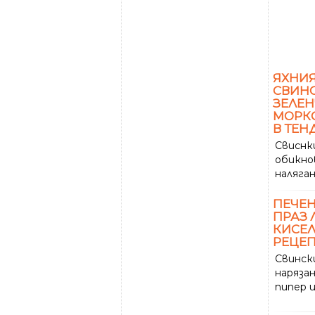
ЯХНИЯ
СВИН
ЗЕЛЕН
МОРКО
В ТЕН
Свисн
обикно
наляган
ПЕЧЕ
ПРАЗ 
КИСЕЛ
РЕЦЕП
Свинс
нарязан
пипер и