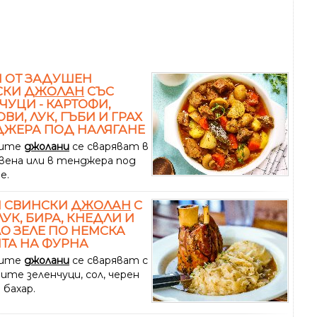
 ОТ ЗАДУШЕН
СКИ
ДЖОЛАН
СЪС
ЧУЦИ - КАРТОФИ,
ВИ, ЛУК, ГЪБИ И ГРАХ
ДЖЕРА ПОД НАЛЯГАНЕ
ките
джолани
се сваряват в
вена или в тенджера под
е.
Н СВИНСКИ
ДЖОЛАН
С
ЛУК, БИРА, КНЕДЛИ И
О ЗЕЛЕ ПО НЕМСКА
ТА НА ФУРНА
ките
джолани
се сваряват с
ите зеленчуци, сол, черен
 бахар.