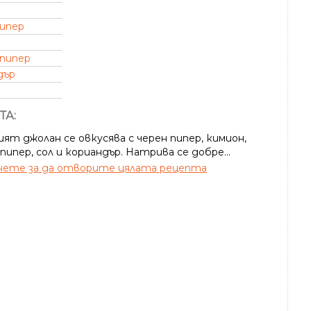
пипер
 пипер
дър
ТА:
ят джолан се овкусява с черен пипер, кимион,
пипер, сол и кориандър. Натрива се добре...
ете за да отворите цялата рецепта