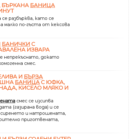
А
БЪРКАНА
БАНИЦА
ИНУТ
 се разбърква, като се
ва малко по-гъста от кексова
И
БАНИЧКИ
С
АВАЛЕНА ИЗВАРА
е непрекъснато, докато
хомогенна смес.
ЕЛИВА И
БЪРЗА
АШНА
БАНИЦА
С ЮФКА,
АДА, КИСЕЛО МЛЯКО И
чената
смес се изсипва
ата (газирана вода) и се
 сиренето и натрошената,
рително приготвената,
И И
БЪРЗИ
СОЛЕНИ БУТЕР