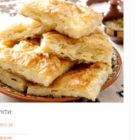
КТИ:
ори за
ирене