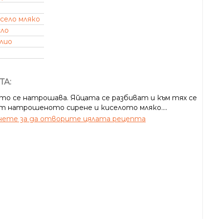
село мляко
сло
лио
ТА:
то се натрошава. Яйцата се разбиват и към тях се
т натрошеното сирене и киселото мляко....
ете за да отворите цялата рецепта