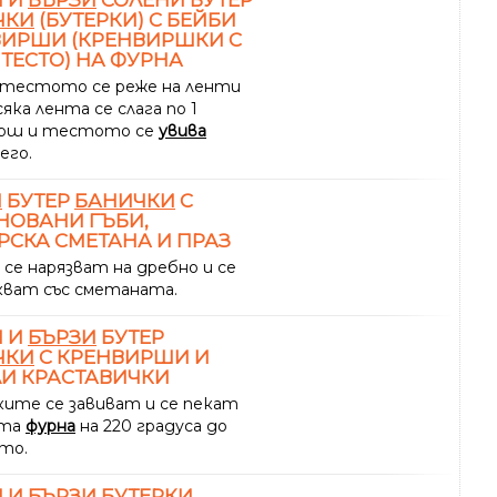
ЧКИ
(БУТЕРКИ) С БЕЙБИ
ВИРШИ (КРЕНВИРШКИ С
 ТЕСТО) НА ФУРНА
тестото се реже на ленти
сяка лента се слага по 1
ирш и тестото се
увива
его.
И
БУТЕР
БАНИЧКИ
С
НОВАНИ ГЪБИ,
РСКА СМЕТАНА И ПРАЗ
се нарязват на дребно и се
кват със сметаната.
И И
БЪРЗИ
БУТЕР
ЧКИ
С КРЕНВИРШИ И
И КРАСТАВИЧКИ
ите се завиват и се пекат
ята
фурна
на 220 градуса до
то.
И И
БЪРЗИ
БУТЕРКИ