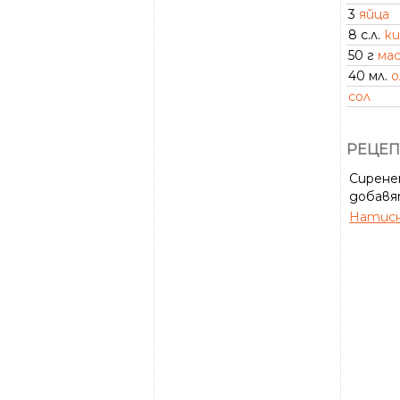
3
яйца
8 с.л.
ки
50 г
ма
40 мл.
о
сол
РЕЦЕП
Сирене
добавя
Натисн