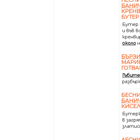
БАНИ
КРЕН
БУТЕР
Бутер 
и във в
кренв
около
н
БЪРЗ
МАРИ
ГОТВА
Гъбите
разбър
БЕСН
БАНИ
КИСЕЛ
Бутерк
в загр
златис
ЛЕСН