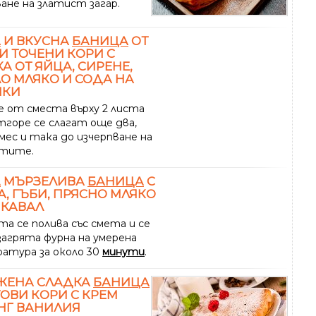
ане на златист загар.
А
И ВКУСНА
БАНИЦА
ОТ
И ТОЧЕНИ КОРИ С
А ОТ ЯЙЦА, СИРЕНЕ,
О МЛЯКО И СОДА НА
ЧКИ
се от сместа върху 2 листа
тгоре се слагат още два,
мес и така до изчерпване на
ктите.
А
МЪРЗЕЛИВА
БАНИЦА
С
, ГЪБИ, ПРЯСНО МЛЯКО
ШКАВАЛ
та се полива със смета и се
загрята фурна на умерена
атура за около 30
минути
.
ЖЕНА СЛАДКА
БАНИЦА
ТОВИ КОРИ С КРЕМ
НГ ВАНИЛИЯ