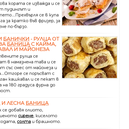
ова кората се изважда и се
т пудингът и
ето....Прехвърля се в купа
ага за кратко във фризер, за
не по-бързо.
И
БАНИЧКИ
- РУЛЦА ОТ
ЗА
БАНИЦА
С КАЙМА,
АВАЛ И МАЙОНЕЗА
вените рулца се
ат в намазнена тава и се
ат със смес от майонеза и
....Отгоре се поръсват с
ган кашкавал и се пекат в
 на 180 градуса фурна до
ост.
А
И ЛЕСНА
БАНИЦА
х се добавя олиото,
шеното
сирене
, киселото
 содата,
солта
и брашното.