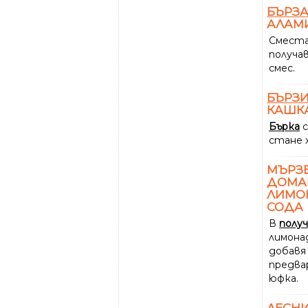
БЪРЗ
АЛАМ
Сместа
получа
смес.
БЪРЗ
КАШК
Бърка
с
стане 
МЪРЗ
ДОМ
ЛИМОН
СОДА
В
полу
лимонад
добавя
предва
юфка.
ЛЕСН