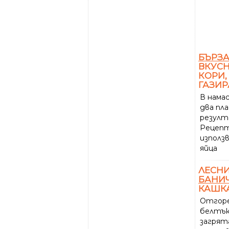
БЪРЗ
ВКУС
КОРИ,
ГАЗИР
В нама
два пл
резулт
Рецепт
използ
яйца
ЛЕСН
БАНИ
КАШК
Отгоре
белтък
загрята