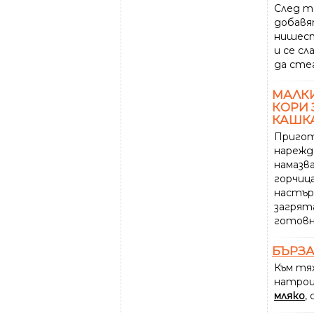
След т
добавя
нишест
и се сл
да стег
МАЛК
КОРИ 
КАШК
Пригот
нарежд
намазв
горчица
настър
загрята
готовн
БЪРЗ
Към тя
натро
мляко
,