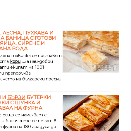
А
, ЛЕСНА, ПУХКАВА И
НА
БАНИЦА
С ГОТОВИ
 ЯЙЦА, СИРЕНЕ И
АНА ВОДА
слена тавичка се поставят
аста
кори
....За най-добри
ати екипът на 1001
и препоръчва
ването на български пресни
И И
БЪРЗИ
БУТЕРКИ
ЧКИ
С ШУНКА И
АВАЛ НА ФУРНА
 също се намазват с
 и баничките се пекат в
 фурна на 180 градуса до