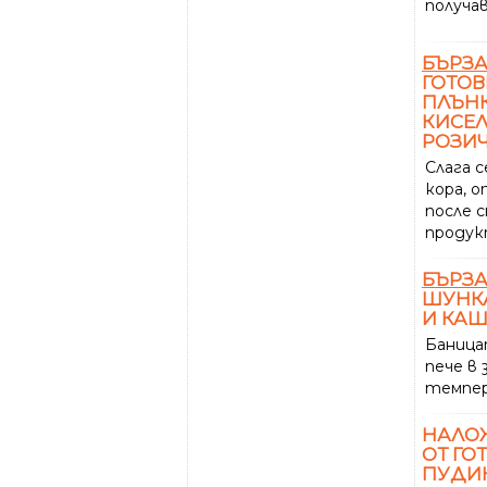
получав
БЪРЗ
ГОТОВ
ПЛЪНК
КИСЕЛ
РОЗИ
Слага 
кора, о
после с
проду
БЪРЗ
ШУНКА
И КА
Баница
пече в 
темпер
НАЛО
ОТ ГО
ПУДИ