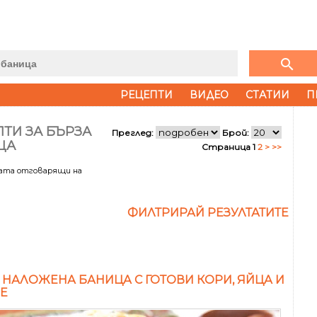
search
РЕЦЕПТИ
ВИДЕО
СТАТИИ
П
ТИ ЗА БЪРЗА
Преглед:
Брой:
ЦА
Страница 1
2
>
>>
тата отговарящи на
ФИЛТРИРАЙ РЕЗУЛТАТИТЕ
 НАЛОЖЕНА БАНИЦА С ГОТОВИ КОРИ, ЯЙЦА И
Е