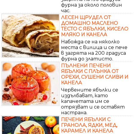
фурна за около половин
час.
ЛЕСЕН ЩРУДЕЛ ОТ
ДОМАШНО МАСЛЕНО
ТЕСТО С ЯБЪЛКИ, КИСЕЛО
МЛЯКО И КАНЕЛА
Набожда се на няколко
места с вилица и се пече
в загрята на 200 градуса
фурна до златисто.
ПЪЛНЕНИ ПЕЧЕНИ
ЯБЪЛКИ С ПЛЪНКА ОТ
ОРЕХИ, СУШЕНИ СЛИВИ И
КАНЕЛА
Червените ябълки се
издълбават, като
капачетата им се
отрязват и се оставят
настрана.
ПЕЧЕНИ ЯБЪЛКИ С
ГРАНОЛА, ЯДКИ, МЕД,
КАРАМЕЛ И КАНЕЛА