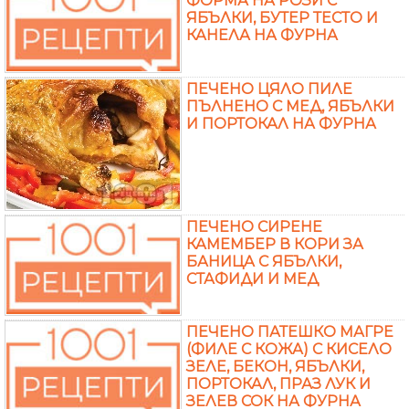
ФОРМА НА РОЗИ С
ЯБЪЛКИ, БУТЕР ТЕСТО И
КАНЕЛА НА ФУРНА
ПЕЧЕНО ЦЯЛО ПИЛЕ
ПЪЛНЕНО С МЕД, ЯБЪЛКИ
И ПОРТОКАЛ НА ФУРНА
ПЕЧЕНО СИРЕНЕ
КАМЕМБЕР В КОРИ ЗА
БАНИЦА С ЯБЪЛКИ,
СТАФИДИ И МЕД
ПЕЧЕНО ПАТЕШКО МАГРЕ
(ФИЛЕ С КОЖА) С КИСЕЛО
ЗЕЛЕ, БЕКОН, ЯБЪЛКИ,
ПОРТОКАЛ, ПРАЗ ЛУК И
ЗЕЛЕВ СОК НА ФУРНА