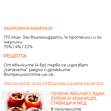
КАЛРОИИ И МАКРОСИ:
170 ккал. 34г въглехидрати, 1г протеини и 4г
мазнини
75% / 4% / 22%
РЕЦЕПТА:
От ябълките (4 бр) първо се изрязват
„капачета” заедно с дръжките.
Вътрешността им се...
Натиснете за да отворите цялата рецепта
ПЕЧЕНИ ЯБЪЛКИ С ЯДКИ
(ОРЕХИ И ЛЕШНИЦИ),
СТАФИДИ И МЕД
В получените