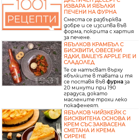
ДИЕТИЧЕН ДЕСЕРТ С
ИЗВАРА И ЯБЪЛКИ
ПЕЧЕНИ НА ФУРНА
Сместа се разбърква
добре и се изсипва във
форма, покрита с хартия
за печене.
ЯБЪЛКОВ КРАМБЪЛ С
БИСКВИТИ, ОВЕСЕНИ
ЯДКИ, BAILEYS APPLE PIE И
СЛАДОЛЕД
Те се натъсват върху
ябълките в тавата и тя
се поставя във
фурна
за
20 минути при 190
градуса, докато
маслените трохи леко
покафенеят.
ЯБЪЛКОВ ЧИЙЗКЕЙК С
БИСКВИТЕНА ОСНОВА И
КРЕМ СЪС ЗАКВАСЕНА
СМЕТАНА И КРЕМА
СИРЕНЕ