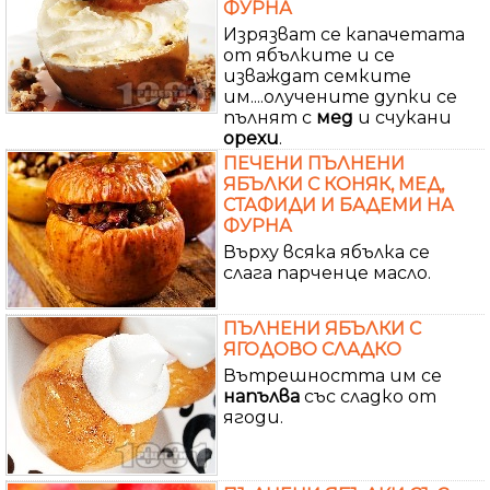
ФУРНА
Изрязват се капачетата
от ябълките и се
изваждат семките
им....олучените дупки се
пълнят с
мед
и счукани
орехи
.
ПЕЧЕНИ ПЪЛНЕНИ
ЯБЪЛКИ С КОНЯК, МЕД,
СТАФИДИ И БАДЕМИ НА
ФУРНА
Върху всяка ябълка се
слага парченце масло.
ПЪЛНЕНИ ЯБЪЛКИ С
ЯГОДОВО СЛАДКО
Вътрешността им се
напълва
със сладко от
ягоди.