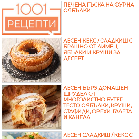
ПЕЧЕНА ГЪСКА НА ФУРНА
С ЯБЪЛКИ
ЛЕСЕН КЕКС / СЛАДКИШ С
БРАШНО ОТ ЛИМЕЦ,
ЯБЪЛКИ И КРУШИ ЗА
ДЕСЕРТ
ЛЕСЕН БЪРЗ ДОМАШЕН
ЩРУДЕЛ ОТ
МНОГОЛИСТНО БУТЕР
ТЕСТО С ЯБЪЛКИ, КРУШИ,
СТАФИДИ, ОРЕХИ, ГАЛЕТА
И КАНЕЛА
ЛЕСЕН СЛАДКИШ / КЕКС С