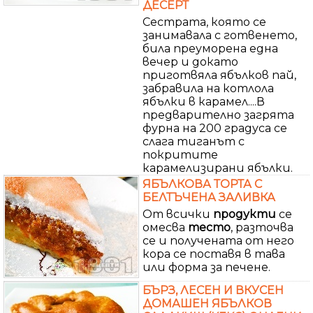
ДЕСЕРТ
Сестрата, която се
занимавала с готвенето,
била преуморена една
вечер и докато
приготвяла ябълков пай,
забравила на котлола
ябълки в карамел....В
предварително загрята
фурна на 200 градуса се
слага тиганът с
покритите
карамелизирани ябълки.
ЯБЪЛКОВА ТОРТА С
БЕЛТЪЧЕНА ЗАЛИВКА
От всички
продукти
се
омесва
тесто
, разточва
се и получената от него
кора се поставя в тава
или форма за печене.
БЪРЗ, ЛЕСЕН И ВКУСЕН
ДОМАШЕН ЯБЪЛКОВ