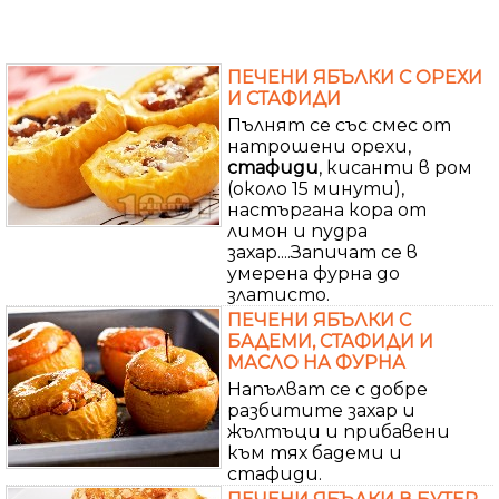
ПЕЧЕНИ ЯБЪЛКИ С ОРЕХИ
И СТАФИДИ
Пълнят се със смес от
натрошени орехи,
стафиди
, кисанти в ром
(около 15 минути),
настъргана кора от
лимон и пудра
захар....Запичат се в
умерена фурна до
златисто.
ПЕЧЕНИ ЯБЪЛКИ С
БАДЕМИ, СТАФИДИ И
МАСЛО НА ФУРНА
Напълват се с добре
разбитите захар и
жълтъци и прибавени
към тях бадеми и
стафиди.