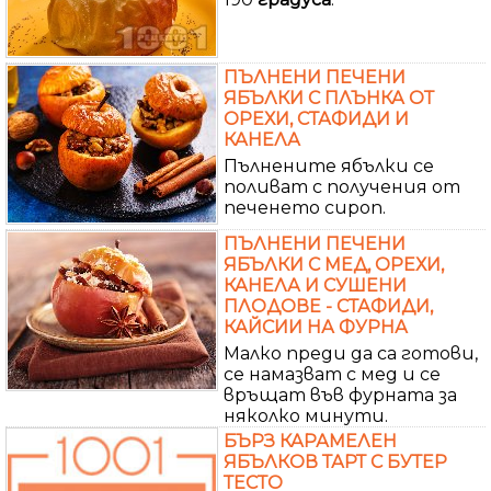
ПЪЛНЕНИ ПЕЧЕНИ
ЯБЪЛКИ С ПЛЪНКА ОТ
ОРЕХИ, СТАФИДИ И
КАНЕЛА
Пълнените ябълки се
поливат с получения от
печенето сироп.
ПЪЛНЕНИ ПЕЧЕНИ
ЯБЪЛКИ С МЕД, ОРЕХИ,
КАНЕЛА И СУШЕНИ
ПЛОДОВЕ - СТАФИДИ,
КАЙСИИ НА ФУРНА
Малко преди да са готови,
се намазват с мед и се
връщат във фурната за
няколко минути.
БЪРЗ КАРАМЕЛЕН
ЯБЪЛКОВ ТАРТ С БУТЕР
ТЕСТО