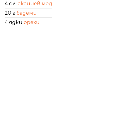
4 с.л.
акациев мед
20 г
бадеми
4 ядки
орехи