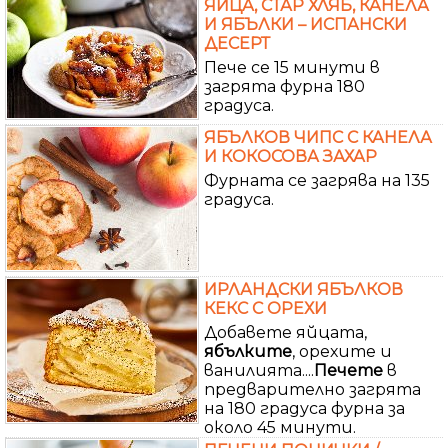
ЯЙЦА, СТАР ХЛЯБ, КАНЕЛА
И ЯБЪЛКИ – ИСПАНСКИ
ДЕСЕРТ
Пече се 15 минути в
загрята фурна 180
градуса.
ЯБЪЛКОВ ЧИПС С КАНЕЛА
И КОКОСОВА ЗАХАР
Фурната се загрява на 135
градуса.
ИРЛАНДСКИ ЯБЪЛКОВ
КЕКС С ОРЕХИ
Добавете яйцата,
ябълките
, орехите и
ванилията....
Печете
в
предварително загрята
на 180 градуса фурна за
около 45 минути.