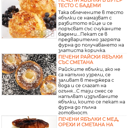
ПЕЧЕНИ ЯБЪЛКИ В БУТЕР
ТЕСТО С БАДЕМИ
Така облечените в тесто
ябълки се намазват с
разбитото яйце и се
поръсват със счуканите
бадеми....Пекат се в
предварително загрята
фурна до получаването на
златиста коричка.
ПЕЧЕНИ РАЙСКИ ЯБЪЛКИ
СЪС СМЕТАНА
Райските ябълки, ако не
са напълно узрели, се
заливат в тенджера с
вода и се слагат на
огъня....С тази смес се
напълват издълбаните
ябълки, които се пекат на
фурна до пълна
готовност.
ПЕЧЕНИ ЯБЪЛКИ С МЕД,
ОРЕХИ И СМЕТАНА НА