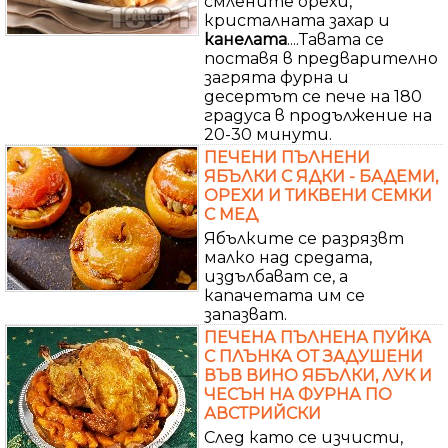
смлените орехи,
кристалната захар и
канелата
....Тавата се
поставя в предварително
загрята фурна и
десертът се пече на 180
градуса в продължение на
20-30 минути.
ПЕЧЕНИ ПЪЛНЕНИ
ЯБЪЛКИ С ЯДКИ - БАДЕМИ,
ОРЕХИ И ТИКВЕНИ СЕМКИ
С МЕД
Ябълките се разрязвт
малко над средата,
издълбават се, а
капачетата им се
запазват.
ПЕЧЕНА ПЪЛНЕНА ПУЙКА
С ПЛЪНКА ОТ ЗАДУШЕНИ
ВЪВ ВИНО ЯБЪЛКИ, ЛУК И
ЧЕСЪН НА ФУРНА ПО
АВСТРИЙСКИ
След като се изчисти,