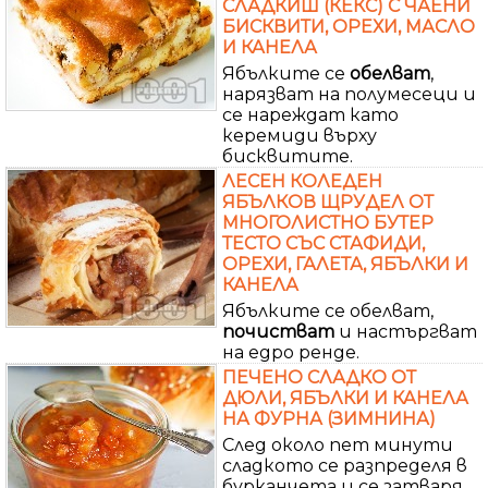
СЛАДКИШ (КЕКС) С ЧАЕНИ
БИСКВИТИ, ОРЕХИ, МАСЛО
И КАНЕЛА
Ябълките се
обелват
,
нарязват на полумесеци и
се нареждат като
керемиди върху
бисквитите.
ЛЕСЕН КОЛЕДЕН
ЯБЪЛКОВ ЩРУДЕЛ ОТ
МНОГОЛИСТНО БУТЕР
ТЕСТО СЪС СТАФИДИ,
ОРЕХИ, ГАЛЕТА, ЯБЪЛКИ И
КАНЕЛА
Ябълките се обелват,
почистват
и настъргват
на едро ренде.
ПЕЧЕНО СЛАДКО ОТ
ДЮЛИ, ЯБЪЛКИ И КАНЕЛА
НА ФУРНА (ЗИМНИНА)
След около пет минути
сладкото се разпределя в
бурканчета и се затваря.