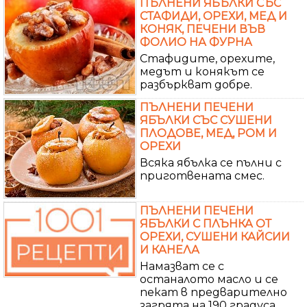
ПЪЛНЕНИ ЯБЪЛКИ СЪС
СТАФИДИ, ОРЕХИ, МЕД И
КОНЯК, ПЕЧЕНИ ВЪВ
ФОЛИО НА ФУРНА
Стафидите, орехите,
медът и конякът се
разбъркват добре.
ПЪЛНЕНИ ПЕЧЕНИ
ЯБЪЛКИ СЪС СУШЕНИ
ПЛОДОВЕ, МЕД, РОМ И
ОРЕХИ
Всяка ябълка се пълни с
приготвената смес.
ПЪЛНЕНИ ПЕЧЕНИ
ЯБЪЛКИ С ПЛЪНКА ОТ
ОРЕХИ, СУШЕНИ КАЙСИИ
И КАНЕЛА
Намазват се с
останалото масло и се
пекат в предварително
загрята на 190 градуса