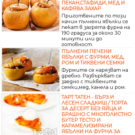
ПЕКАН,СТАФИДИ, МЕД И
КАФЯВА ЗАХАР
Приготвените по този
начин пълнени ябълки се
пекат в загрята фурна на
190 градуса за около 30
минути или до
готовност.
ПЪЛНЕНИ ПЕЧЕНИ
ЯБЪЛКИ С ФУРМИ, МЕД,
РОМ И ТИКВЕНИ СЕМКИ
Фурмите се нарязват на
дребно. Разбъркват се
заедно с тиквените
семки,мед, канела и ром.
ТАРТ ТАТЕН - БЪРЗ И
ЛЕСЕН СЛАДКИШ / ТОРТА
ЗА ДЕСЕРТ БЕЗ ЯЙЦА И
БРАШНО С МНОГОЛИСТНО
БУТЕР ТЕСТО И
КАРАМЕЛИЗИРАНИ
ЯБЪЛКИ НА ФУРНА ЗА