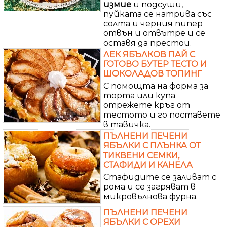
измие
и подсуши,
пуйката се натрива със
солта и черния пипер
отвън и отвътре и се
оставя да престои.
ЛЕК ЯБЪЛКОВ ПАЙ С
ГОТОВО БУТЕР ТЕСТО И
ШОКОЛАДОВ ТОПИНГ
С помощта на форма за
торта или купа
отрежете кръг от
тестото и го поставете
в тавичка.
ПЪЛНЕНИ ПЕЧЕНИ
ЯБЪЛКИ С ПЛЪНКА ОТ
ТИКВЕНИ СЕМКИ,
СТАФИДИ И КАНЕЛА
Стафидите се заливат с
рома и се загряват в
микровълнова фурна.
ПЪЛНЕНИ ПЕЧЕНИ
ЯБЪЛКИ С ОРЕХИ