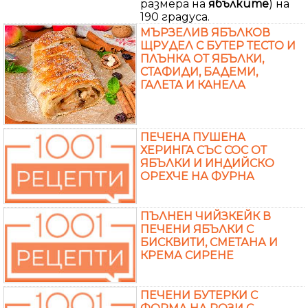
размера на
ябълките
) на
190 градуса.
МЪРЗЕЛИВ ЯБЪЛКОВ
ЩРУДЕЛ С БУТЕР ТЕСТО И
ПЛЪНКА ОТ ЯБЪЛКИ,
СТАФИДИ, БАДЕМИ,
ГАЛЕТА И КАНЕЛА
ПЕЧЕНА ПУШЕНА
ХЕРИНГА СЪС СОС ОТ
ЯБЪЛКИ И ИНДИЙСКО
ОРЕХЧЕ НА ФУРНА
ПЪЛНЕН ЧИЙЗКЕЙК В
ПЕЧЕНИ ЯБЪЛКИ С
БИСКВИТИ, СМЕТАНА И
КРЕМА СИРЕНЕ
ПЕЧЕНИ БУТЕРКИ С