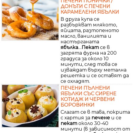
ПЕЧЕНИ ПОНИЧКИ /
ДОНЪТИ С ПЕЧЕНИ
КАРАМЕЛЕНИ ЯБЪЛКИ
В друга купа се
разбъркват млякото,
яйцата, разтопеното
масло, ванилията и
настърганата
ябълка
....
Пекат
се в
загрята фурна на 200
градуса за около 10
минути, след това се
изваждат върху метална
решетка и се оставят да
се охладят.
ПЕЧЕНИ ПЪЛНЕНИ
ЯБЪЛКИ СЪС СИРЕНЕ
КОТИДЖ И ЧЕРВЕНИ
БОРОВИНКИ
Слагат се в тава, покрита
с хартия за
печене
и се
пекат
около 30-40
минути (в зависимост от