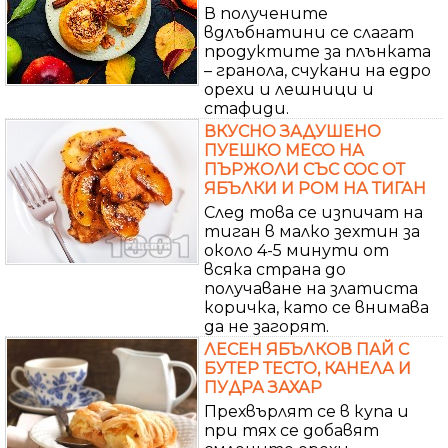
В получените
вдлъбнатини се слагат
продуктите за плънката
– гранола, счукани на едро
орехи и лешници и
стафиди.
ВКУСНО ЗАДУШЕНО
ПУЕШКО МЕСО НА
ПЪРЖОЛИ СЪС СОС ОТ
ЯБЪЛКИ И РОМ НА ТИГАН
След това се изпичат на
тиган в малко зехтин за
около 4-5 минути от
всяка страна до
получаване на златиста
коричка, като се внимава
да не загорят.
ЛЕСЕН ЯБЪЛКОВ ПАЙ С
БУТЕР ТЕСТО, КАНЕЛА И
ПУДРА ЗАХАР
Прехвърлят се в купа и
при тях се добавят