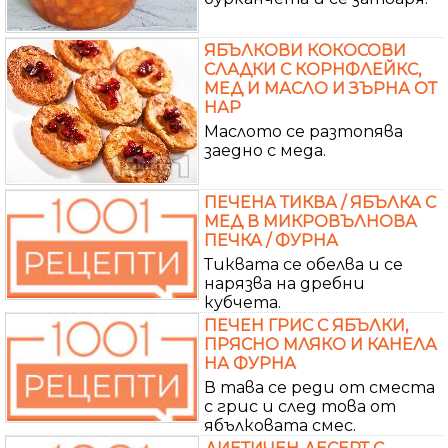
ЯБЪЛКОВИ КОКОСОВИ
СЛАДКИ С КОРНФЛЕЙКС,
МЕД И МАСЛО И ЗЪРНА ОТ
НАР
Маслото се разтопява
заедно с меда.
ПЕЧЕНА ТИКВА / ЯБЪЛКА С
МЕД В МИКРОВЪЛНОВА
ПЕЧКА / ФУРНА
Тиквата се обелва и се
нарязва на дребни
кубчета.
ПЕЧЕН ГРИС С ЯБЪЛКИ,
ПРЯСНО МЛЯКО И КАНЕЛА
НА ФУРНА
В тава се реди от сместа
с грис и след това от
ябълковата смес.