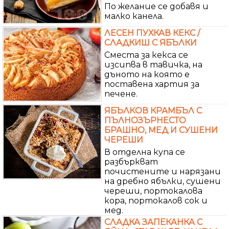
По желание се добавя и
малко канела.
ЛЕСЕН ПУХКАВ КЕКС /
СЛАДКИШ С ЯБЪЛКИ
Сместа за кекса се
изсипва в тавичка, на
дъното на която е
поставена хартия за
печене.
ЯБЪЛКОВ КРАМБЪЛ С
ПЪЛНОЗЪРНЕСТО
БРАШНО, МЕД И СУШЕНИ
ЧЕРЕШИ
В отделна купа се
разбъркват
почистените и нарязани
на дребно ябълки, сушени
череши, портокалова
кора, портокалов сок и
мед.
СЛАДКА ЗАПЕКАНКА С