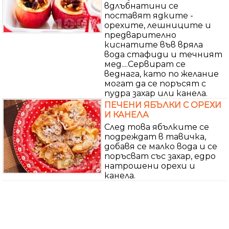
вдлъбнатини се
поставят ядките -
орехите, лешниците и
предварително
киснатите във вряла
вода стафиди и течният
мед....Сервират се
веднага, като по желание
могат да се поръсят с
пудра захар или канела.
ПЕЧЕНИ ЯБЪЛКИ С ОРЕХИ
И КАНЕЛА
След това ябълките се
подреждат в тавичка,
добавя се малко вода и се
поръсват със захар, едро
натрошени орехи и
канела.