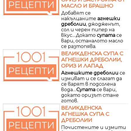
МАСЛО И БРАШНО
Добавят се
накълцаните
агнешки
дреболии
, джодженът,
сол и черен пипер на
вкус....Докато
супата
се
вари, останалото масло
се разтопява.
ВЕЛИКДЕНСКА СУПА С
АГНЕШКИ ДРЕБОЛИИ,
ОРИЗ И ЛАПАД
Агнешките
дреболии
се
измиват и се слагат да
се варят в подсолена
вода....
Супата
се вари,
докато оризът стане
готов.
ВЕЛИКДЕНСКА
АГНЕШКА СУПА С
ДРЕБОЛИИ
Почистените и измити