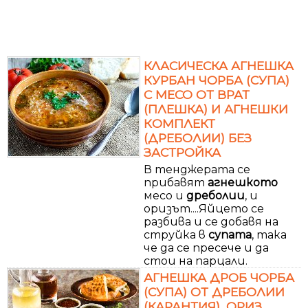
КЛАСИЧЕСКА АГНЕШКА
КУРБАН ЧОРБА (СУПА)
С МЕСО ОТ ВРАТ
(ПЛЕШКА) И АГНЕШКИ
КОМПЛЕКТ
(ДРЕБОЛИИ) БЕЗ
ЗАСТРОЙКА
В тенджерата се
прибавят
агнешкото
месо и
дреболии
, и
оризът....Яйцето се
разбива и се добавя на
струйка в
супата
, така
че да се пресече и да
стои на парцали.
АГНЕШКА ДРОБ ЧОРБА
(СУПА) ОТ ДРЕБОЛИИ
(КАРАНТИЯ), ОРИЗ,