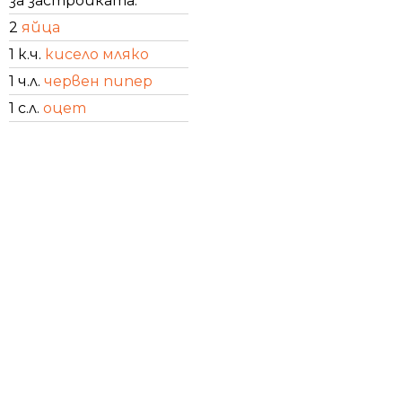
за застройката:
2
яйца
1 к.ч.
кисело мляко
1 ч.л.
червен пипер
1 с.л.
оцет