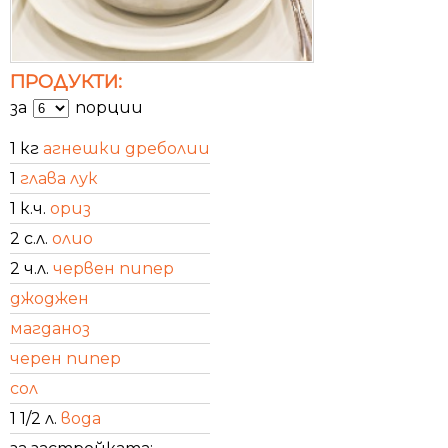
ПРОДУКТИ:
за
порции
1 кг
агнешки дреболии
1
глава лук
1 к.ч.
ориз
2 с.л.
олио
2 ч.л.
червен пипер
джоджен
магданоз
черен пипер
сол
1 1/2 л.
вода