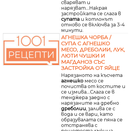
сваряват и
нарязват....Накрая
застройката се слага в
супата
и котлонът
отново се включва за 3-4
минути.
АГНЕШКА ЧОРБА /
СУПА С АГНЕШКО
МЕСО, ДРЕБОЛИИ, ЛУК,
ЛЮТИ ЧУШКИ И
МАГДАНОЗ СЪС
ЗАСТРОЙКА ОТ ЯЙЦЕ
Нарязаното на късчета
агнешко
месо се
почиства от костите и
се измива....Слага се в
тенджера заедно с
нарязаните на дребно
дреболии
, залива се с
вода и се вари, като
образувалата се пяна се
отстранява с
решетеста лъжица.