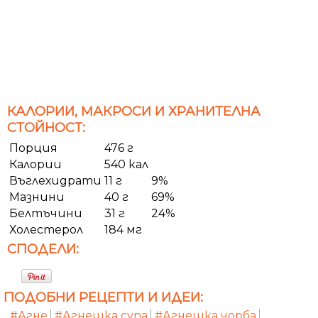
КАЛОРИИ, МАКРОСИ И ХРАНИТЕЛНА
СТОЙНОСТ:
Порция
476 г
Калории
540 кал
Въглехидрати
11 г
9%
Мазнини
40 г
69%
Белтъчини
31 г
24%
Холестерол
184 мг
СПОДЕЛИ:
ПОДОБНИ РЕЦЕПТИ И ИДЕИ:
#Агне
#Агнешка супа
#Агнешка чорба