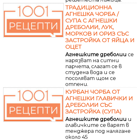
ТРАДИЦИОННА
АГНЕШКА ЧОРБА /
СУПА С АГНЕШКИ
ДРЕБОЛИИ, ЛУК,
МОРКОВ И ОРИЗ СЪС
ЗАСТРОЙКА ОТ ЯЙЦА И
ОЦЕТ
Агнешките
дреболии
се
нарязват на ситни
парчета, слагат се в
студена вода и се
посоляват щом се
отпени.
КУРБАН ЧОРБА ОТ
АГНЕШКИ ГЛАВИЧКИ И
ДРЕБОЛИИ СЪС
ЗАСТРОЙКА (СУПА)
Агнешките
дреболии
и
главичките се варят в
тенджера под налягане
около 45