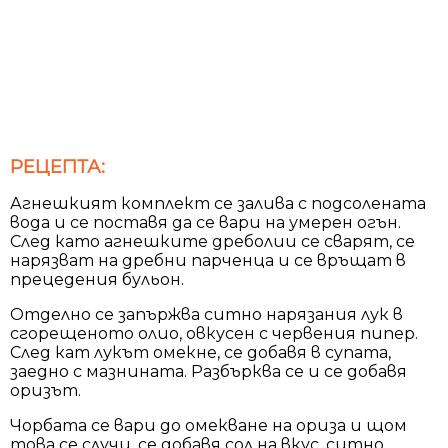
РЕЦЕПТА:
Агнешкият комплект се залива с подсолената
вода и се поставя да се вари на умерен огън.
След като агнешките дреболии се сварят, се
нарязват на дребни парченца и се връщат в
прецедения бульон.
Отделно се запържва ситно нарязания лук в
сгорещеното олио, овкусен с червения пипер.
След кат лукът омекне, се добавя в супата,
заедно с мазнината. Разбърква се и се добавя
оризът.
Чорбата се вари до омекване на ориза и щом
това се случи, се добавя сол на вкус, ситно