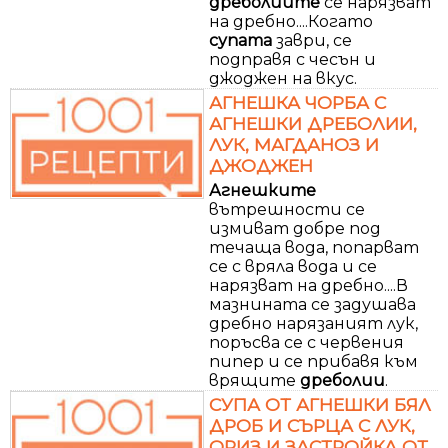
дреболиите
се нарязват
на дребно....Когато
супата
заври, се
подправя с чесън и
джоджен на вкус.
АГНЕШКА ЧОРБА С
АГНЕШКИ ДРЕБОЛИИ,
ЛУК, МАГДАНОЗ И
ДЖОДЖЕН
Агнешките
вътрешности се
измиват добре под
течаща вода, попарват
се с вряла вода и се
нарязват на дребно....В
мазнината се задушава
дребно нарязаният лук,
поръсва се с червения
пипер и се прибавя към
врящите
дреболии
.
СУПА ОТ АГНЕШКИ БЯЛ
ДРОБ И СЪРЦА С ЛУК,
ОРИЗ И ЗАСТРОЙКА ОТ