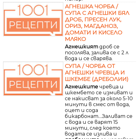
АГНЕШКА ЧОРБА /
СУПА С АГНЕШКИ БЯЛ
ДРОБ, ПРЕСЕН ЛУК,
ОРИЗ, МАГДАНОЗ,
ДОМАТИ И КИСЕЛО
МЛЯКО
Агнешкият
дроб се
посолява, залива се с 2 л
вода и се сварява.
СУПА / ЧОРБА ОТ
АГНЕШКИ ЧРЕВЦА И
ШКЕМБЕ (ДРЕБОЛИИ)
Агнешките
чревца и
шкембето се измиват и
се накисват за около 5-10
минути в смес от вода,
оцет и сода
бикарбонат....Заливат се
с вода и се варят 15
минути, след което
водата се излива и