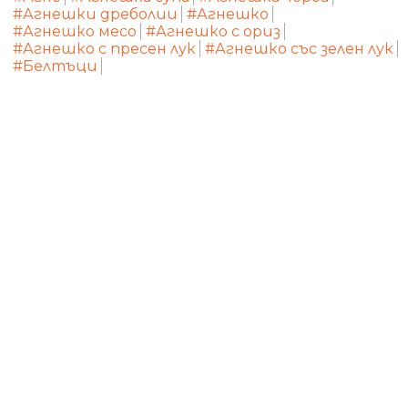
#Агнешки дреболии
#Агнешко
#Агнешко месо
#Агнешко с ориз
#Агнешко с пресен лук
#Агнешко със зелен лук
#Белтъци