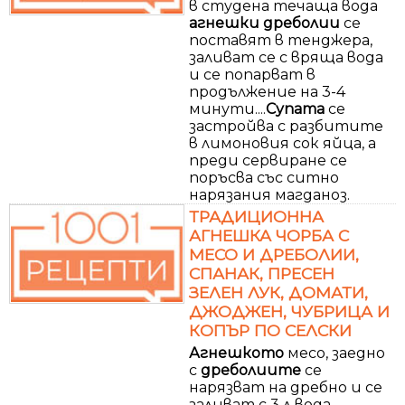
в студена течаща вода
агнешки
дреболии
се
поставят в тенджера,
заливат се с вряща вода
и се попарват в
продължение на 3-4
минути....
Супата
се
застройва с разбитите
в лимоновия сок яйца, а
преди сервиране се
поръсва със ситно
нарязания магданоз.
ТРАДИЦИОННА
АГНЕШКА ЧОРБА С
МЕСО И ДРЕБОЛИИ,
СПАНАК, ПРЕСЕН
ЗЕЛЕН ЛУК, ДОМАТИ,
ДЖОДЖЕН, ЧУБРИЦА И
КОПЪР ПО СЕЛСКИ
Агнешкото
месо, заедно
с
дреболиите
се
нарязват на дребно и се
заливат с 3 л вода.