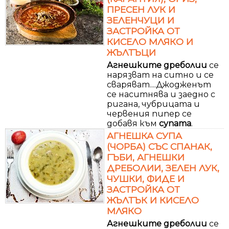
ПРЕСЕН ЛУК И
ЗЕЛЕНЧУЦИ И
ЗАСТРОЙКА ОТ
КИСЕЛО МЛЯКО И
ЖЪЛТЪЦИ
Агнешките
дреболии
се
нарязват на ситно и се
сваряват....Джодженът
се наситнява и заедно с
ригана, чубрицата и
червения пипер се
добавя към
супата
.
АГНЕШКА СУПА
(ЧОРБА) СЪС СПАНАК,
ГЪБИ, АГНЕШКИ
ДРЕБОЛИИ, ЗЕЛЕН ЛУК,
ЧУШКИ, ФИДЕ И
ЗАСТРОЙКА ОТ
ЖЪЛТЪК И КИСЕЛО
МЛЯКО
Агнешките
дреболии
се