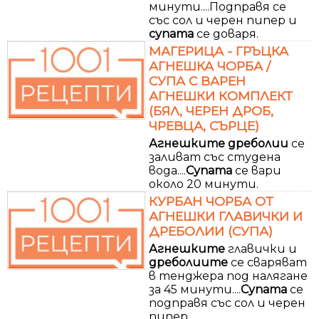
минути....Подправя се
със сол и черен пипер и
супата
се доваря.
МАГЕРИЦА - ГРЪЦКА
АГНЕШКА ЧОРБА /
СУПА С ВАРЕН
АГНЕШКИ КОМПЛЕКТ
(БЯЛ, ЧЕРЕН ДРОБ,
ЧРЕВЦА, СЪРЦЕ)
Агнешките
дреболии
се
заливат със студена
вода....
Супата
се вари
около 20 минути.
КУРБАН ЧОРБА ОТ
АГНЕШКИ ГЛАВИЧКИ И
ДРЕБОЛИИ (СУПА)
Агнешките
главички и
дреболиите
се сваряват
в тенджера под налягане
за 45 минути....
Супата
се
подправя със сол и черен
пипер.