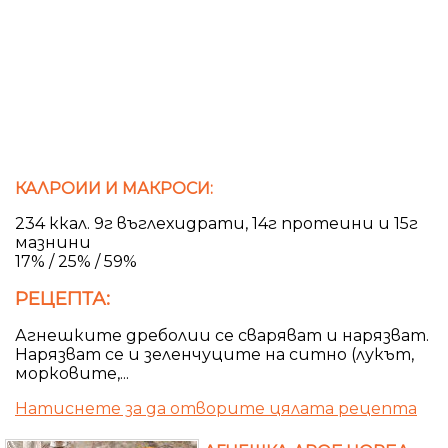
КАЛРОИИ И МАКРОСИ:
234 ккал. 9г въглехидрати, 14г протеини и 15г
мазнини
17% / 25% / 59%
РЕЦЕПТА:
Агнешките дреболии се сваряват и нарязват.
Нарязват се и зеленчуците на ситно (лукът,
морковите,...
Натиснете за да отворите цялата рецепта