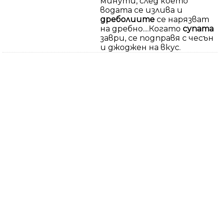
минути, след което
водата се излива и
дреболиите
се нарязват
на дребно....Когато
супата
заври, се подправя с чесън
и джоджен на вкус.