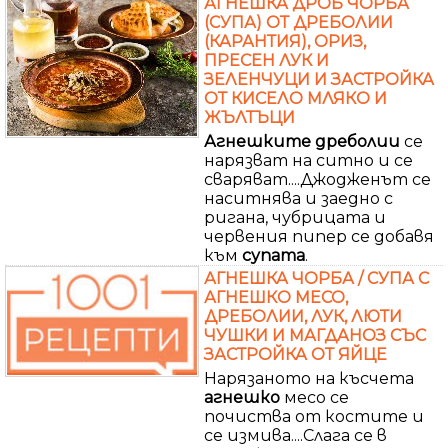
АГНЕШКА ДРОБ ЧОРБА
(СУПА) ОТ ДРЕБОЛИИ
(КАРАНТИЯ), ОРИЗ,
ПРЕСЕН ЛУК И
ЗЕЛЕНЧУЦИ И ЗАСТРОЙКА
ОТ КИСЕЛО МЛЯКО И
ЖЪЛТЪЦИ
Агнешките
дреболии
се
нарязват на ситно и се
сваряват....Джодженът се
наситнява и заедно с
ригана, чубрицата и
червения пипер се добавя
към
супата
.
АГНЕШКА ЧОРБА / СУПА С
АГНЕШКО МЕСО,
ДРЕБОЛИИ, ЛУК, ЛЮТИ
ЧУШКИ И МАГДАНОЗ СЪС
ЗАСТРОЙКА ОТ ЯЙЦЕ
Нарязаното на късчета
агнешко
месо се
почиства от костите и
се измива....Слага се в