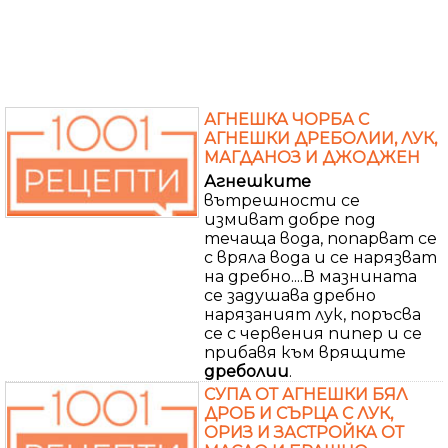
АГНЕШКА ЧОРБА С
АГНЕШКИ ДРЕБОЛИИ, ЛУК,
МАГДАНОЗ И ДЖОДЖЕН
Агнешките
вътрешности се
измиват добре под
течаща вода, попарват се
с вряла вода и се нарязват
на дребно....В мазнината
се задушава дребно
нарязаният лук, поръсва
се с червения пипер и се
прибавя към врящите
дреболии
.
СУПА ОТ АГНЕШКИ БЯЛ
ДРОБ И СЪРЦА С ЛУК,
ОРИЗ И ЗАСТРОЙКА ОТ