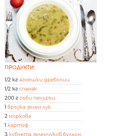
ПРОДУКТИ:
1/2 кг
агнешки дреболии
1/2 кг
спанак
200 г
гъби печурки
1
връзка зелен лук
2
моркова
1
картоф
3
кубчета зеленчуков бульон