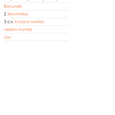
босилек
2
жълтъка
3 с.л.
кисело мляко
черен пипер
сол