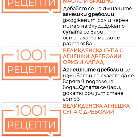
МАСЛО И БРАШНО
Добавят се накълцаните
агнешки
дреболии
,
джодженът, сол и черен
пипер на вкус....Докато
супата
се вари,
останалото масло се
разтопява.
ВЕЛИКДЕНСКА СУПА С
АГНЕШКИ ДРЕБОЛИИ,
ОРИЗ И ЛАПАД
Агнешките
дреболии
се
измиват и се слагат да се
варят в подсолена
вода....
Супата
се вари,
докато оризът стане
готов.
ВЕЛИКДЕНСКА АГНЕШКА
СУПА С ДРЕБОЛИИ