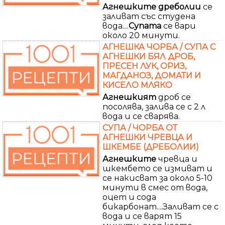
Агнешките
дреболии
се
заливат със студена
вода....
Супата
се вари
около 20 минути.
АГНЕШКА ЧОРБА / СУПА С
АГНЕШКИ БЯЛ ДРОБ,
ПРЕСЕН ЛУК, ОРИЗ,
МАГДАНОЗ, ДОМАТИ И
КИСЕЛО МЛЯКО
Агнешкият
дроб се
посолява, залива се с 2 л
вода и се сварява.
СУПА / ЧОРБА ОТ
АГНЕШКИ ЧРЕВЦА И
ШКЕМБЕ (ДРЕБОЛИИ)
Агнешките
чревца и
шкембето се измиват и
се накисват за около 5-10
минути в смес от вода,
оцет и сода
бикарбонат....Заливат се с
вода и се варят 15