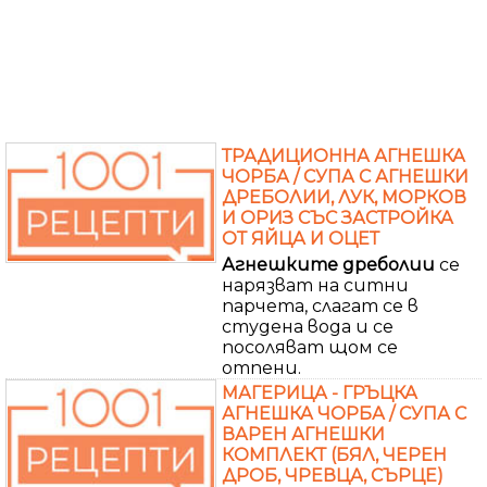
ТРАДИЦИОННА АГНЕШКА
ЧОРБА / СУПА С АГНЕШКИ
ДРЕБОЛИИ, ЛУК, МОРКОВ
И ОРИЗ СЪС ЗАСТРОЙКА
ОТ ЯЙЦА И ОЦЕТ
Агнешките
дреболии
се
нарязват на ситни
парчета, слагат се в
студена вода и се
посоляват щом се
отпени.
МАГЕРИЦА - ГРЪЦКА
АГНЕШКА ЧОРБА / СУПА С
ВАРЕН АГНЕШКИ
КОМПЛЕКТ (БЯЛ, ЧЕРЕН
ДРОБ, ЧРЕВЦА, СЪРЦЕ)