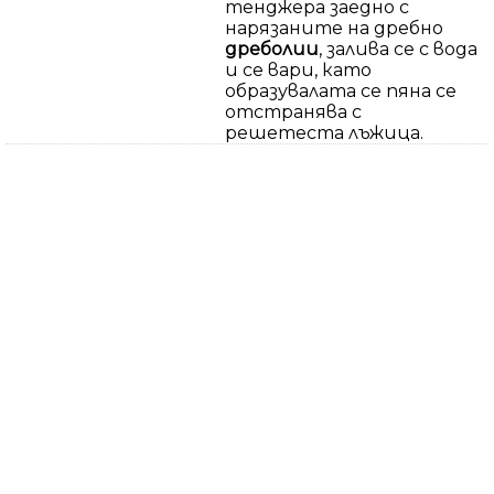
тенджера заедно с
нарязаните на дребно
дреболии
, залива се с вода
и се вари, като
образувалата се пяна се
отстранява с
решетеста лъжица.