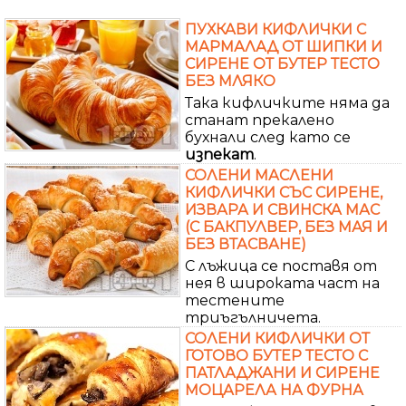
ПУХКАВИ КИФЛИЧКИ С
МАРМАЛАД ОТ ШИПКИ И
СИРЕНЕ ОТ БУТЕР ТЕСТО
БЕЗ МЛЯКО
Така кифличките няма да
станат прекалено
бухнали след като се
изпекат
.
СОЛЕНИ МАСЛЕНИ
КИФЛИЧКИ СЪС СИРЕНЕ,
ИЗВАРА И СВИНСКА МАС
(С БАКПУЛВЕР, БЕЗ МАЯ И
БЕЗ ВТАСВАНЕ)
С лъжица се поставя от
нея в широката част на
тестените
триъгълничета.
СОЛЕНИ КИФЛИЧКИ ОТ
ГОТОВО БУТЕР ТЕСТО С
ПАТЛАДЖАНИ И СИРЕНЕ
МОЦАРЕЛА НА ФУРНА