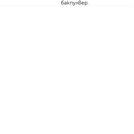
бакпулвер.