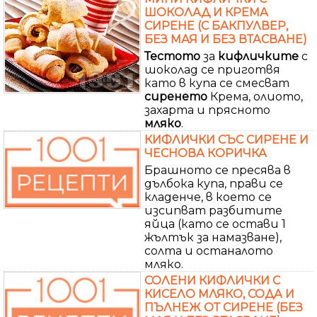
ШОКОЛАД И КРЕМА
СИРЕНЕ (С БАКПУЛВЕР,
БЕЗ МАЯ И БЕЗ ВТАСВАНЕ)
Тестото
за
кифличките
с
шоколад се приготвя
като в купа се смесват
сиренето
Крема, олиото,
захарта и прясното
мляко
.
КИФЛИЧКИ СЪС СИРЕНЕ И
ЧЕСНОВА КОРИЧКА
Брашното се пресява в
дълбока купа, прави се
кладенче, в което се
изсипват разбитите
яйца (като се остави 1
жълтък за намазване),
солта и останалото
мляко.
СОЛЕНИ КИФЛИЧКИ С
КИСЕЛО МЛЯКО, СОДА И
ПЪЛНЕЖ ОТ СИРЕНЕ (БЕЗ