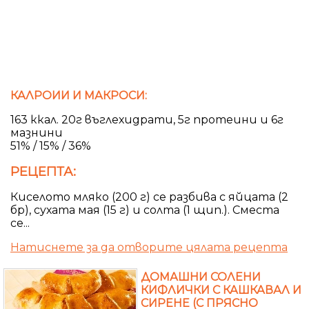
КАЛРОИИ И МАКРОСИ:
163 ккал. 20г въглехидрати, 5г протеини и 6г
мазнини
51% / 15% / 36%
РЕЦЕПТА:
Киселото мляко (200 г) се разбива с яйцата (2
бр), сухата мая (15 г) и солта (1 щип.). Сместа
се...
Натиснете за да отворите цялата рецепта
ДОМАШНИ СОЛЕНИ
КИФЛИЧКИ С КАШКАВАЛ И
СИРЕНЕ (С ПРЯСНО