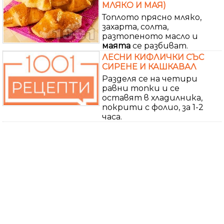
МЛЯКО И МАЯ)
Топлото прясно мляко,
захарта, солта,
разтопеното масло и
маята
се разбиват.
ЛЕСНИ КИФЛИЧКИ СЪС
СИРЕНЕ И КАШКАВАЛ
Разделя се на четири
равни топки и се
оставят в хладилника,
покрити с фолио, за 1-2
часа.