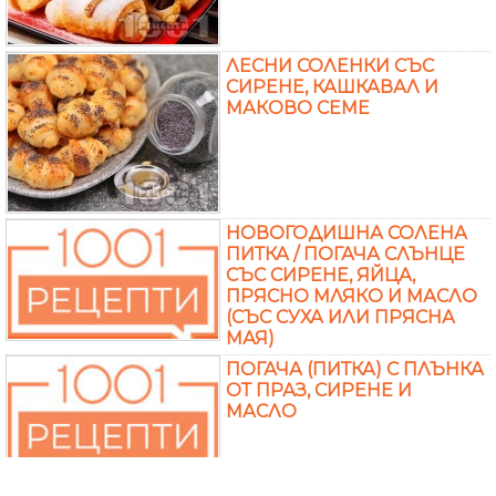
ЛЕСНИ СОЛЕНКИ СЪС
СИРЕНЕ, КАШКАВАЛ И
МАКОВО СЕМЕ
НОВОГОДИШНА СОЛЕНА
ПИТКА / ПОГАЧА СЛЪНЦЕ
СЪС СИРЕНЕ, ЯЙЦА,
ПРЯСНО МЛЯКО И МАСЛО
(СЪС СУХА ИЛИ ПРЯСНА
МАЯ)
ПОГАЧА (ПИТКА) С ПЛЪНКА
ОТ ПРАЗ, СИРЕНЕ И
МАСЛО