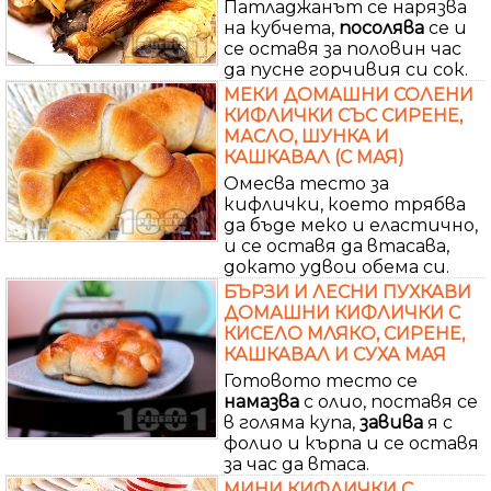
Патладжанът се нарязва
на кубчета,
посолява
се и
се оставя за половин час
да пусне горчивия си сок.
МЕКИ ДОМАШНИ СОЛЕНИ
КИФЛИЧКИ СЪС СИРЕНЕ,
МАСЛО, ШУНКА И
КАШКАВАЛ (С МАЯ)
Омесва тесто за
кифлички, което трябва
да бъде меко и еластично,
и се оставя да втасава,
докато удвои обема си.
БЪРЗИ И ЛЕСНИ ПУХКАВИ
ДОМАШНИ КИФЛИЧКИ С
КИСЕЛО МЛЯКО, СИРЕНЕ,
КАШКАВАЛ И СУХА МАЯ
Готовото тесто се
намазва
с олио, поставя се
в голяма купа,
завива
я с
фолио и кърпа и се оставя
за час да втаса.
МИНИ КИФЛИЧКИ С