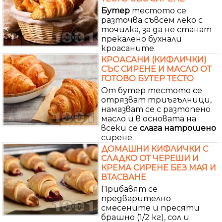
Бутер
тестото се
разточва съвсем леко с
точилка, за да не станат
прекалено бухнали
кроасаните.
КРОАСАНИ (КИФЛИЧКИ)
СЪС СИРЕНЕ И МАСЛО ОТ
ГОТОВО БУТЕР ТЕСТО
От бутер тестото се
отрязват триъгълници,
намазват се с разтопено
масло и в основата на
всеки се
слага
натрошено
сирене.
ДОМАШНИ КИФЛИЧКИ С
СЛАДКО ОТ ЧЕРЕШИ И
КРЕМА СИРЕНЕ БЕЗ МАЯ И
ВТАСВАНЕ
Прибавят се
предварително
смесените и пресяти
брашно (1/2 кг), сол и