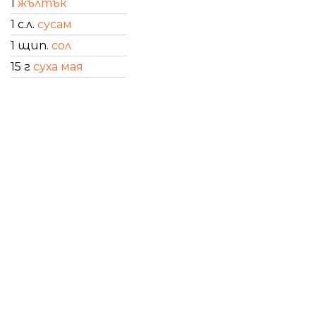
1
жълтък
1 с.л.
сусам
1 щип.
сол
15 г
суха мая