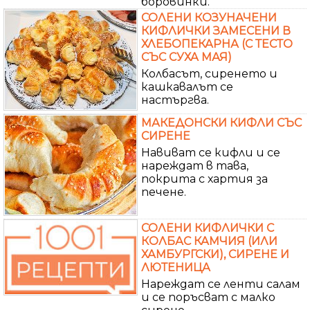
боровинки.
СОЛЕНИ КОЗУНАЧЕНИ
КИФЛИЧКИ ЗАМЕСЕНИ В
ХЛЕБОПЕКАРНА (С ТЕСТО
СЪС СУХА МАЯ)
Колбасът, сиренето и
кашкавалът се
настъргва.
МАКЕДОНСКИ КИФЛИ СЪС
СИРЕНЕ
Навиват се кифли и се
нареждат в тава,
покрита с хартия за
печене.
СОЛЕНИ КИФЛИЧКИ С
КОЛБАС КАМЧИЯ (ИЛИ
ХАМБУРГСКИ), СИРЕНЕ И
ЛЮТЕНИЦА
Нареждат се ленти салам
и се поръсват с малко