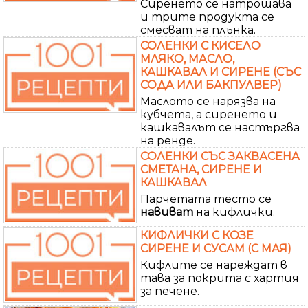
Сиренето се натрошава
и трите продукта се
смесват на плънка.
СОЛЕНКИ С КИСЕЛО
МЛЯКО, МАСЛО,
КАШКАВАЛ И СИРЕНЕ (СЪС
СОДА ИЛИ БАКПУЛВЕР)
Маслото се нарязва на
кубчета, а сиренето и
кашкавалът се настъргва
на ренде.
СОЛЕНКИ СЪС ЗАКВАСЕНА
СМЕТАНА, СИРЕНЕ И
КАШКАВАЛ
Парчетата тесто се
навиват
на кифлички.
КИФЛИЧКИ С КОЗЕ
СИРЕНЕ И СУСАМ (С МАЯ)
Кифлите се нареждат в
тава за покрита с хартия
за печене.