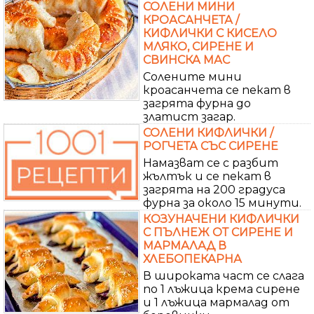
СОЛЕНИ МИНИ
КРОАСАНЧЕТА /
КИФЛИЧКИ С КИСЕЛО
МЛЯКО, СИРЕНЕ И
СВИНСКА МАС
Солените мини
кроасанчета се пекат в
загрята фурна до
златист загар.
СОЛЕНИ КИФЛИЧКИ /
РОГЧЕТА СЪС СИРЕНЕ
Намазват се с разбит
жълтък и се пекат в
загрята на 200 градуса
фурна за около 15 минути.
КОЗУНАЧЕНИ КИФЛИЧКИ
С ПЪЛНЕЖ ОТ СИРЕНЕ И
МАРМАЛАД В
ХЛЕБОПЕКАРНА
В широката част се слага
по 1 лъжица крема сирене
и 1 лъжица мармалад от