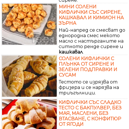
сирене.
МИНИ СОЛЕНИ
КИФЛИЧКИ СЪС СИРЕНЕ,
КАШКАВАЛ И КИМИОН НА
ЗЪРНА
Най-напред се смесват до
еднородна смес мекото
масло с настърганите на
ситното ренде сирене и
кашкавал
.
СОЛЕНИ КИФЛИЧКИ С
ПЛЪНКА ОТ СИРЕНЕ И
ЗЕЛЕНИ ПОДПРАВКИ И
СУСАМ
Тестото се изрязва от
фризера и се нарязва на
триъгълници.
КИФЛИЧКИ СЪС СЛАДКО
ТЕСТО С БАКПУЛВЕР, БЕЗ
МАЯ, МАСЛЕНИ, БЕЗ
ВТАСВАНЕ, С КОНФИТЮР
ОТ ЯГОДИ