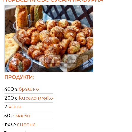
ПРОДУКТИ:
400 г
брашно
200 г
кисело мляко
2
яйца
50 г
масло
150 г
сирене