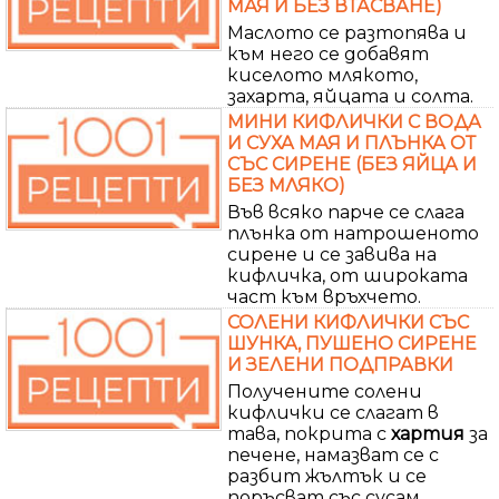
МАЯ И БЕЗ ВТАСВАНЕ)
Маслото се разтопява и
към него се добавят
киселото млякото,
захарта, яйцата и солта.
МИНИ КИФЛИЧКИ С ВОДА
И СУХА МАЯ И ПЛЪНКА ОТ
СЪС СИРЕНЕ (БЕЗ ЯЙЦА И
БЕЗ МЛЯКО)
Във всяко парче се слага
плънка от натрошеното
сирене и се завива на
кифличка, от широката
част към връхчето.
СОЛЕНИ КИФЛИЧКИ СЪС
ШУНКА, ПУШЕНО СИРЕНЕ
И ЗЕЛЕНИ ПОДПРАВКИ
Получените солени
кифлички се слагат в
тава, покрита с
хартия
за
печене, намазват се с
разбит жълтък и се
поръсват със сусам.