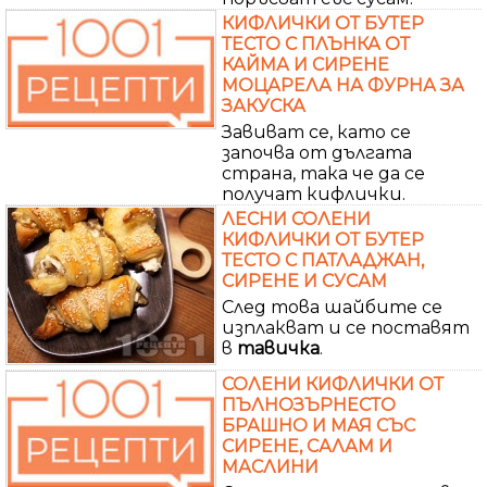
КИФЛИЧКИ ОТ БУТЕР
ТЕСТО С ПЛЪНКА ОТ
КАЙМА И СИРЕНЕ
МОЦАРЕЛА НА ФУРНА ЗА
ЗАКУСКА
Завиват се, като се
започва от дългата
страна, така че да се
получат кифлички.
ЛЕСНИ СОЛЕНИ
КИФЛИЧКИ ОТ БУТЕР
ТЕСТО С ПАТЛАДЖАН,
СИРЕНЕ И СУСАМ
След това шайбите се
изплакват и се поставят
в
тавичка
.
СОЛЕНИ КИФЛИЧКИ ОТ
ПЪЛНОЗЪРНЕСТО
БРАШНО И МАЯ СЪС
СИРЕНЕ, САЛАМ И
МАСЛИНИ