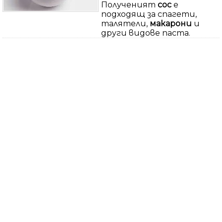
Полученият
сос
е
подходящ за спагети,
талятели,
макарони
и
други видове паста.