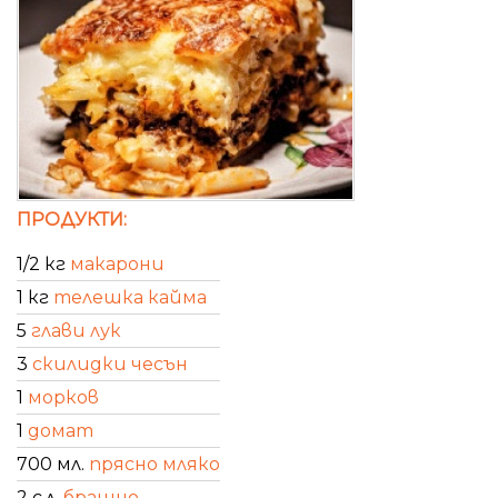
ПРОДУКТИ:
1/2 кг
макарони
1 кг
телешка кайма
5
глави лук
3
скилидки чесън
1
морков
1
домат
700 мл.
прясно мляко
2 с.л.
брашно