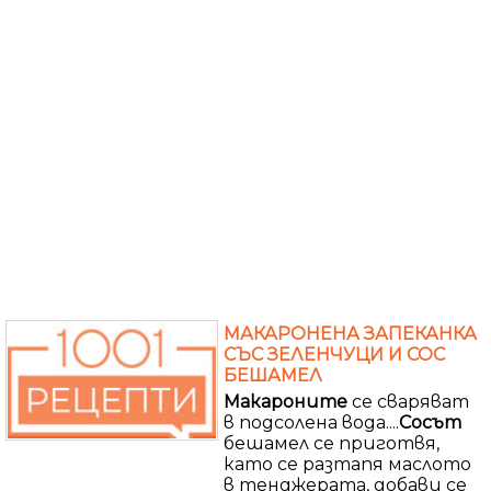
МАКАРОНЕНА ЗАПЕКАНКА
СЪС ЗЕЛЕНЧУЦИ И СОС
БЕШАМЕЛ
Макароните
се сваряват
в подсолена вода....
Сосът
бешамел се приготвя,
като се разтапя маслото
в тенджерата, добави се