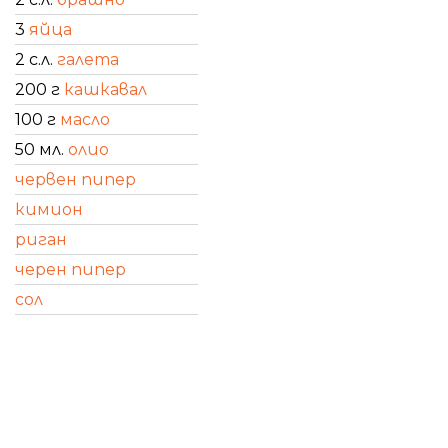
3
яйца
2 с.л.
галета
200 г
кашкавал
100 г
масло
50 мл.
олио
червен пипер
кимион
риган
черен пипер
сол