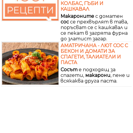
КОЛБАС, ГЪБИ И
КАШКАВАЛ
Макароните
с доматен
сос
се прехвърлят в тава,
поръсват се с кашкавал и
се пекат в загрята фурна
до златист загар.
АМАТРИЧАНА - ЛЮТ СОС С
БЕКОН И ДОМАТИ ЗА
СПАГЕТИ, ТАЛИАТЕЛИ И
ПАСТА
Сосът
е подходящ за
спагети,
макарони
, пене и
всякаква друга паста.