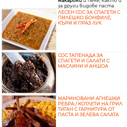
макарони
и пене, както и
за други видове паста.
ЛЕСЕН СОС ЗА СПАГЕТИ С
ПИЛЕШКО БОНФИЛЕ,
КЪРИ И ПРАЗ ЛУК
СОС ТАПЕНАДА ЗА
СПАГЕТИ И САЛАТИ С
МАСЛИНИ И АНШОА
МАРИНОВАНИ АГНЕШКИ
РЕБРА / КОТЛЕТИ НА ГРИЛ
ТИГАН С ГАРНИТУРА ОТ
ПАСТА И ЗЕЛЕВА САЛАТА