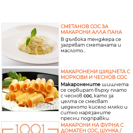
СМЕТАНОВ СОС ЗА
МАКАРОНИ АЛЛА ПАНА
В дълбока тенджера се
загряват сметаната и
маслото...
МАКАРОНЕНИ ШИШЧЕТА С
МОРКОВИ И ЧЕСНОВ СОС
Макаронените
шишчета
се сервират върху плато
с чеснов
сос
, като за
целта се смесват
цеденото кисело мляко и
ситно нарязаните
пресни подправки.
МАКАРОНИ НА ФУРНА С
ДОМАТЕН СОС, ШУНКА /