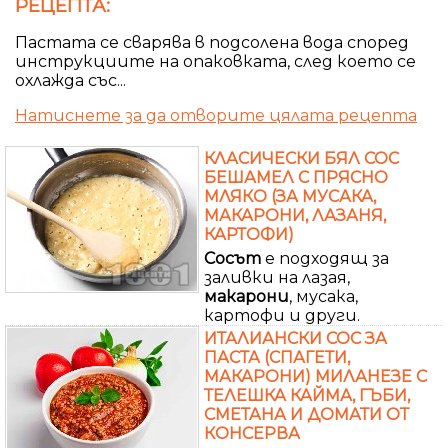
РЕЦЕПТА:
Пастата се сварява в подсолена вода според
инструкциите на опаковката, след което се
охлажда със...
Натиснете за да отворите цялата рецепта
КЛАСИЧЕСКИ БЯЛ СОС
БЕШАМЕЛ С ПРЯСНО
МЛЯКО (ЗА МУСАКА,
МАКАРОНИ, ЛАЗАНЯ,
КАРТОФИ)
Сосът
е подходящ за
заливки на лазая,
макарони
, мусака,
картофи и други.
ИТАЛИАНСКИ СОС ЗА
ПАСТА (СПАГЕТИ,
МАКАРОНИ) МИЛАНЕЗЕ С
ТЕЛЕШКА КАЙМА, ГЪБИ,
СМЕТАНА И ДОМАТИ ОТ
КОНСЕРВА