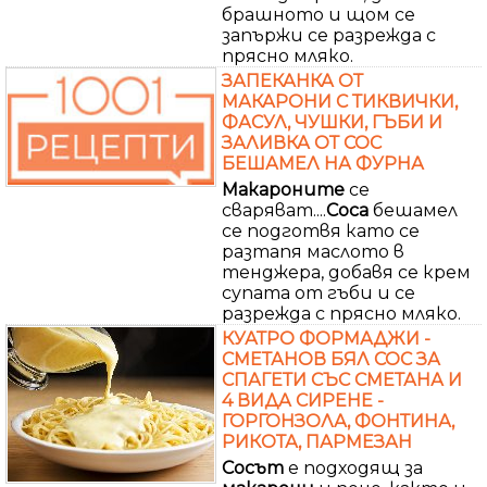
брашното и щом се
запържи се разрежда с
прясно мляко.
ЗАПЕКАНКА ОТ
МАКАРОНИ С ТИКВИЧКИ,
ФАСУЛ, ЧУШКИ, ГЪБИ И
ЗАЛИВКА ОТ СОС
БЕШАМЕЛ НА ФУРНА
Макароните
се
сваряват....
Соса
бешамел
се подготвя като се
разтапя маслото в
тенджера, добавя се крем
супата от гъби и се
разрежда с прясно мляко.
КУАТРО ФОРМАДЖИ -
СМЕТАНОВ БЯЛ СОС ЗА
СПАГЕТИ СЪС СМЕТАНА И
4 ВИДА СИРЕНЕ -
ГОРГОНЗОЛА, ФОНТИНА,
РИКОТА, ПАРМЕЗАН
Сосът
е подходящ за