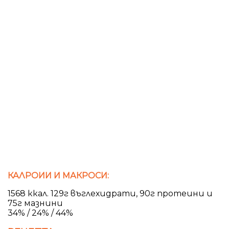
КАЛРОИИ И МАКРОСИ:
1568 ккал. 129г въглехидрати, 90г протеини и
75г мазнини
34% / 24% / 44%